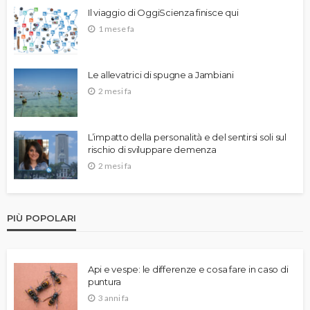
Il viaggio di OggiScienza finisce qui
1 mese fa
Le allevatrici di spugne a Jambiani
2 mesi fa
L’impatto della personalità e del sentirsi soli sul
rischio di sviluppare demenza
2 mesi fa
PIÙ POPOLARI
Api e vespe: le differenze e cosa fare in caso di
puntura
3 anni fa