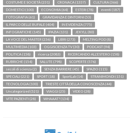
COSTUME E SOCIETÀ
(231)
CRONACA
(1337)
CULTURA
(366)
DOMESTICI
(100)
ECONOMIA
(64)
ESTERI
(78)
eventi
(187)
FOTOGRAFIA
(61)
GRAVIDANZA E DINTORNI
(53)
IL PARCO DELLE BUFALE
(404)
IN EVIDENZA
(775)
INFOGRAFICHE
(145)
IPAZIA
(131)
JEKYLL
(80)
LA VOCE DEL MASTER
(236)
LIBRI
(273)
MELTING POD
(8)
MULTIMEDIA
(103)
OGGISCIENZA TV
(30)
PODCAST
(94)
POLITICA
(158)
ricerca
(2083)
RICERCANDO ALL'ESTERO
(158)
RUBRICHE
(154)
SALUTE
(798)
SCOPERTE
(576)
secoli di scienza
(2)
SENZA BARRIERE
(45)
SPAZIO
(115)
SPECIALI
(221)
SPORT
(18)
SportLab
(14)
STRANIMONDI
(151)
TECNOLOGIA
(100)
TRIESTE CITTÀ DELLA CONOSCENZA
(44)
Uncategorized
(521)
VIAGGI
(25)
VIDEO
(28)
VITE PAZIENTI
(28)
WHAAAT?
(134)