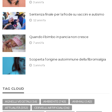
3 anni fa
Sentenza finale per la frode su vaccini e autismo
12 anni fa
Quando il bimbo in pancia non cresce
7 anni fa
Scoperta l’origine autoimmune della fibromialgia
1 anno fa
TAG CLOUD
AGNELLI VEGETALI
(16)
AMBIENTE
(743)
ANIMALI
(142)
ATTUALITÀ
(352)
CERVELLI ARTIFICIALI
(36)