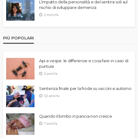
L’impatto della personalità e del sentirsi soli sul
rischio di sviluppare demenza
2 mesi fa
PIÙ POPOLARI
Api e vespe: le differenze e cosa fare in caso di
puntura
3 anni fa
Sentenza finale per la frode su vaccini e autismo
12 anni fa
Quando il bimbo in pancia non cresce
7 anni fa