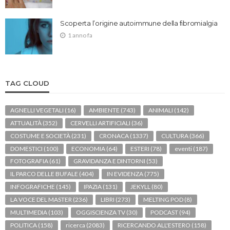
Scoperta l’origine autoimmune della fibromialgia
1 anno fa
TAG CLOUD
AGNELLI VEGETALI
(16)
AMBIENTE
(743)
ANIMALI
(142)
ATTUALITÀ
(352)
CERVELLI ARTIFICIALI
(36)
COSTUME E SOCIETÀ
(231)
CRONACA
(1337)
CULTURA
(366)
DOMESTICI
(100)
ECONOMIA
(64)
ESTERI
(78)
eventi
(187)
FOTOGRAFIA
(61)
GRAVIDANZA E DINTORNI
(53)
IL PARCO DELLE BUFALE
(404)
IN EVIDENZA
(775)
INFOGRAFICHE
(145)
IPAZIA
(131)
JEKYLL
(80)
LA VOCE DEL MASTER
(236)
LIBRI
(273)
MELTING POD
(8)
MULTIMEDIA
(103)
OGGISCIENZA TV
(30)
PODCAST
(94)
POLITICA
(158)
ricerca
(2083)
RICERCANDO ALL'ESTERO
(158)