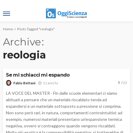
Home
Posts Tagged "reologia"
Archive
reologia
Se mi schiacci mi espando
723
11 anni fa
Fabio Bettani
LA VOCE DEL MASTER - Fin dalle scuole elementari ci siamo
abituati a pensare che un materiale riscaldato tenda ad
espandersi e un materiale sottoposto a pressione si comprima.
Non sono però rari, in natura, comportamenti controintuitivi: ad
esempio, numerosi materiali presentano un'espansione termica
negativa, ovvero si contraggono quando vengono riscaldati.
Molto più esotica è la compressibilità negativa: si tratterebbe di