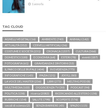
1 anno fa
TAG CLOUD
AGNELLI VEGETALI
(16)
AMBIENTE
(743)
ANIMALI
(142)
ATTUALITÀ
(352)
CERVELLI ARTIFICIALI
(36)
COSTUME E SOCIETÀ
(231)
CRONACA
(1337)
CULTURA
(366)
DOMESTICI
(100)
ECONOMIA
(64)
ESTERI
(78)
eventi
(187)
FOTOGRAFIA
(61)
GRAVIDANZA E DINTORNI
(53)
IL PARCO DELLE BUFALE
(404)
IN EVIDENZA
(775)
INFOGRAFICHE
(145)
IPAZIA
(131)
JEKYLL
(80)
LA VOCE DEL MASTER
(236)
LIBRI
(273)
MELTING POD
(8)
MULTIMEDIA
(103)
OGGISCIENZA TV
(30)
PODCAST
(94)
POLITICA
(158)
ricerca
(2083)
RICERCANDO ALL'ESTERO
(158)
RUBRICHE
(154)
SALUTE
(798)
SCOPERTE
(576)
secoli di scienza
(2)
SENZA BARRIERE
(45)
SPAZIO
(115)