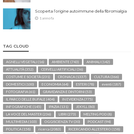
Scoperta l’origine autoimmune della fibromialgia
1 anno fa
TAG CLOUD
AGNELLI VEGETALI
(16)
AMBIENTE
(743)
ANIMALI
(142)
ATTUALITÀ
(352)
CERVELLI ARTIFICIALI
(36)
COSTUME E SOCIETÀ
(231)
CRONACA
(1337)
CULTURA
(366)
DOMESTICI
(100)
ECONOMIA
(64)
ESTERI
(78)
eventi
(187)
FOTOGRAFIA
(61)
GRAVIDANZA E DINTORNI
(53)
IL PARCO DELLE BUFALE
(404)
IN EVIDENZA
(775)
INFOGRAFICHE
(145)
IPAZIA
(131)
JEKYLL
(80)
LA VOCE DEL MASTER
(236)
LIBRI
(273)
MELTING POD
(8)
MULTIMEDIA
(103)
OGGISCIENZA TV
(30)
PODCAST
(94)
POLITICA
(158)
ricerca
(2083)
RICERCANDO ALL'ESTERO
(158)