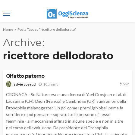
Home
Posts Tagged "ricettore dellodorato"
Archive
ricettore dellodorato
Olfatto paterno
662
10 anni fa
sylvie coyaud
CRONACA - Su Nature esce una ricerca di Yael Grosjean et al. di
Lausanne (CH), Dijon (Francia) e Cambridge (UK) sugli amori della
Drosophila melanogaster. Un po' come i premi IgNobel, prima fa
sorridere e poi pensare - sopratutto le persone di sesso
femminile - ai meccanismi affinati in alcune specie e non in altre
nel corso dell'evoluzione. Da presidente del Drosophila
melanogaster’s Genetics & Neurosciences Fan Club, la scrivente