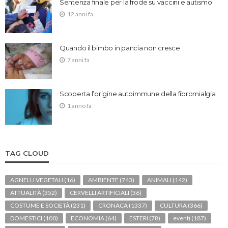
Sentenza finale per la frode su vaccini e autismo
12 anni fa
Quando il bimbo in pancia non cresce
7 anni fa
Scoperta l’origine autoimmune della fibromialgia
1 anno fa
TAG CLOUD
AGNELLI VEGETALI
(16)
AMBIENTE
(743)
ANIMALI
(142)
ATTUALITÀ
(352)
CERVELLI ARTIFICIALI
(36)
COSTUME E SOCIETÀ
(231)
CRONACA
(1337)
CULTURA
(366)
DOMESTICI
(100)
ECONOMIA
(64)
ESTERI
(78)
eventi
(187)