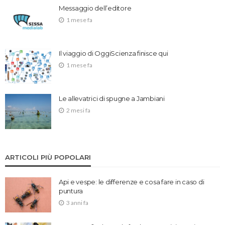
Messaggio dell’editore
1 mese fa
Il viaggio di OggiScienza finisce qui
1 mese fa
Le allevatrici di spugne a Jambiani
2 mesi fa
ARTICOLI PIÙ POPOLARI
Api e vespe: le differenze e cosa fare in caso di
puntura
3 anni fa