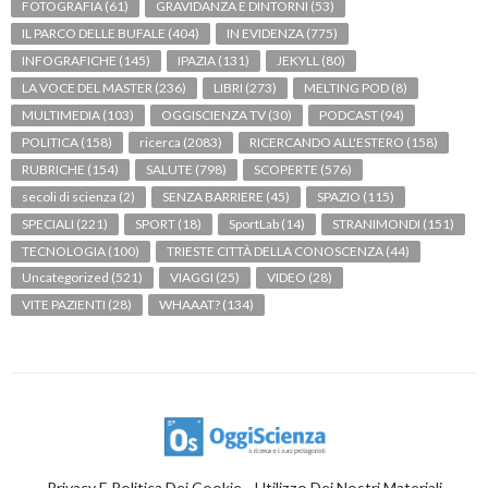
FOTOGRAFIA
(61)
GRAVIDANZA E DINTORNI
(53)
IL PARCO DELLE BUFALE
(404)
IN EVIDENZA
(775)
INFOGRAFICHE
(145)
IPAZIA
(131)
JEKYLL
(80)
LA VOCE DEL MASTER
(236)
LIBRI
(273)
MELTING POD
(8)
MULTIMEDIA
(103)
OGGISCIENZA TV
(30)
PODCAST
(94)
POLITICA
(158)
ricerca
(2083)
RICERCANDO ALL'ESTERO
(158)
RUBRICHE
(154)
SALUTE
(798)
SCOPERTE
(576)
secoli di scienza
(2)
SENZA BARRIERE
(45)
SPAZIO
(115)
SPECIALI
(221)
SPORT
(18)
SportLab
(14)
STRANIMONDI
(151)
TECNOLOGIA
(100)
TRIESTE CITTÀ DELLA CONOSCENZA
(44)
Uncategorized
(521)
VIAGGI
(25)
VIDEO
(28)
VITE PAZIENTI
(28)
WHAAAT?
(134)
Privacy E Politica Dei Cookie
Utilizzo Dei Nostri Materiali