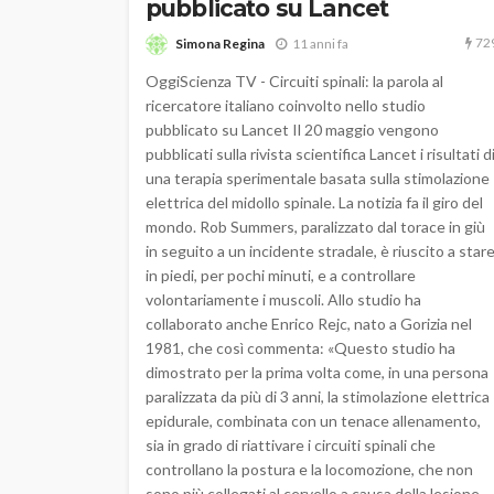
pubblicato su Lancet
72
Simona Regina
11 anni fa
OggiScienza TV - Circuiti spinali: la parola al
ricercatore italiano coinvolto nello studio
pubblicato su Lancet Il 20 maggio vengono
pubblicati sulla rivista scientifica Lancet i risultati d
una terapia sperimentale basata sulla stimolazione
elettrica del midollo spinale. La notizia fa il giro del
mondo. Rob Summers, paralizzato dal torace in giù
in seguito a un incidente stradale, è riuscito a star
in piedi, per pochi minuti, e a controllare
volontariamente i muscoli. Allo studio ha
collaborato anche Enrico Rejc, nato a Gorizia nel
1981, che così commenta: «Questo studio ha
dimostrato per la prima volta come, in una persona
paralizzata da più di 3 anni, la stimolazione elettrica
epidurale, combinata con un tenace allenamento,
sia in grado di riattivare i circuiti spinali che
controllano la postura e la locomozione, che non
sono più collegati al cervello a causa della lesione.