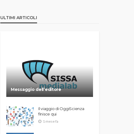
ULTIMI ARTICOLI
Messaggio dell’editore
Il viaggio di OggiScienza
finisce qui
1 mese fa