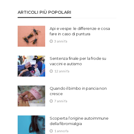
ARTICOLI PIÙ POPOLARI
Api e vespe: le differenze e cosa
fare in caso di puntura
3 anni fa
Sentenza finale per la frode su
vaccini e autismo
12 anni fa
Quando il bimbo in pancia non
cresce
7 anni fa
Scoperta l’origine autoimmune
della fibromialgia
1 anno fa