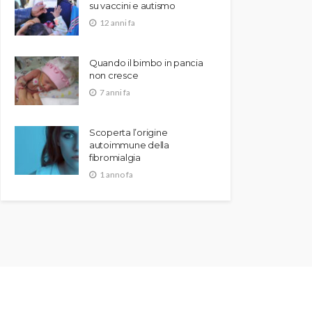
su vaccini e autismo
12 anni fa
Quando il bimbo in pancia
non cresce
7 anni fa
Scoperta l’origine
autoimmune della
fibromialgia
1 anno fa