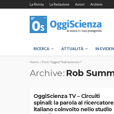
La Rivista
La Redazione
Autori
Archivio
RICERCA
ATTUALITÀ
IN EVIDE
Home
Posts Tagged "Rob Summers"
Archive
Rob Summ
OggiScienza TV – Circuiti
spinali: la parola al ricercatore
italiano coinvolto nello studio