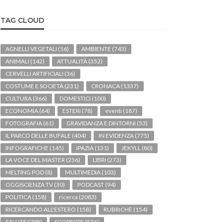
TAG CLOUD
AGNELLI VEGETALI
(16)
AMBIENTE
(743)
ANIMALI
(142)
ATTUALITÀ
(352)
CERVELLI ARTIFICIALI
(36)
COSTUME E SOCIETÀ
(231)
CRONACA
(1337)
CULTURA
(366)
DOMESTICI
(100)
ECONOMIA
(64)
ESTERI
(78)
eventi
(187)
FOTOGRAFIA
(61)
GRAVIDANZA E DINTORNI
(53)
IL PARCO DELLE BUFALE
(404)
IN EVIDENZA
(775)
INFOGRAFICHE
(145)
IPAZIA
(131)
JEKYLL
(80)
LA VOCE DEL MASTER
(236)
LIBRI
(273)
MELTING POD
(8)
MULTIMEDIA
(103)
OGGISCIENZA TV
(30)
PODCAST
(94)
POLITICA
(158)
ricerca
(2083)
RICERCANDO ALL'ESTERO
(158)
RUBRICHE
(154)
SALUTE
(798)
SCOPERTE
(576)