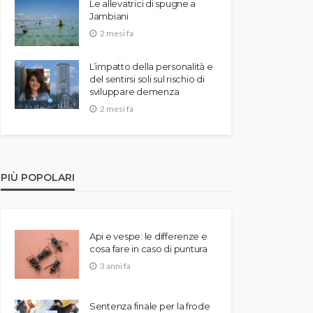
Le allevatrici di spugne a
Jambiani
2 mesi fa
L’impatto della personalità e
del sentirsi soli sul rischio di
sviluppare demenza
2 mesi fa
PIÙ POPOLARI
Api e vespe: le differenze e
cosa fare in caso di puntura
3 anni fa
Sentenza finale per la frode