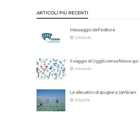
ARTICOLI PIÙ RECENTI
Messaggio dell’editore
1 mese fa
Il viaggio di OggiScienza finisce qui
1 mese fa
Le allevatrici di spugne a Jambiani
2 mesi fa