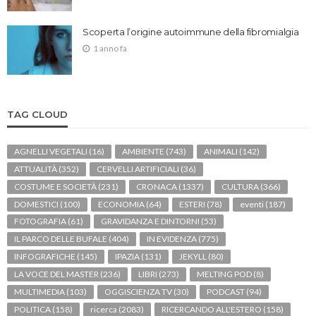
Scoperta l’origine autoimmune della fibromialgia
1 anno fa
TAG CLOUD
AGNELLI VEGETALI
(16)
AMBIENTE
(743)
ANIMALI
(142)
ATTUALITÀ
(352)
CERVELLI ARTIFICIALI
(36)
COSTUME E SOCIETÀ
(231)
CRONACA
(1337)
CULTURA
(366)
DOMESTICI
(100)
ECONOMIA
(64)
ESTERI
(78)
eventi
(187)
FOTOGRAFIA
(61)
GRAVIDANZA E DINTORNI
(53)
IL PARCO DELLE BUFALE
(404)
IN EVIDENZA
(775)
INFOGRAFICHE
(145)
IPAZIA
(131)
JEKYLL
(80)
LA VOCE DEL MASTER
(236)
LIBRI
(273)
MELTING POD
(8)
MULTIMEDIA
(103)
OGGISCIENZA TV
(30)
PODCAST
(94)
POLITICA
(158)
ricerca
(2083)
RICERCANDO ALL'ESTERO
(158)