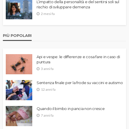
L’impatto della personalità e del sentirsi soli sul
rischio di sviluppare demenza
2 mesi fa
PIÙ POPOLARI
Api e vespe: le differenze e cosa fare in caso di
puntura
3 anni fa
Sentenza finale per la frode su vaccini e autismo
12 anni fa
Quando il bimbo in pancia non cresce
7 anni fa