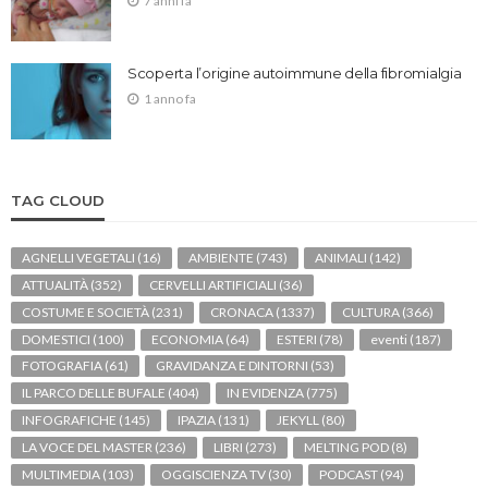
7 anni fa
Scoperta l’origine autoimmune della fibromialgia
1 anno fa
TAG CLOUD
AGNELLI VEGETALI
(16)
AMBIENTE
(743)
ANIMALI
(142)
ATTUALITÀ
(352)
CERVELLI ARTIFICIALI
(36)
COSTUME E SOCIETÀ
(231)
CRONACA
(1337)
CULTURA
(366)
DOMESTICI
(100)
ECONOMIA
(64)
ESTERI
(78)
eventi
(187)
FOTOGRAFIA
(61)
GRAVIDANZA E DINTORNI
(53)
IL PARCO DELLE BUFALE
(404)
IN EVIDENZA
(775)
INFOGRAFICHE
(145)
IPAZIA
(131)
JEKYLL
(80)
LA VOCE DEL MASTER
(236)
LIBRI
(273)
MELTING POD
(8)
MULTIMEDIA
(103)
OGGISCIENZA TV
(30)
PODCAST
(94)