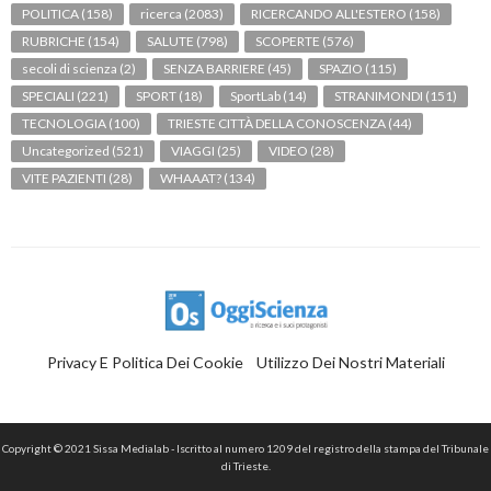
POLITICA
(158)
ricerca
(2083)
RICERCANDO ALL'ESTERO
(158)
RUBRICHE
(154)
SALUTE
(798)
SCOPERTE
(576)
secoli di scienza
(2)
SENZA BARRIERE
(45)
SPAZIO
(115)
SPECIALI
(221)
SPORT
(18)
SportLab
(14)
STRANIMONDI
(151)
TECNOLOGIA
(100)
TRIESTE CITTÀ DELLA CONOSCENZA
(44)
Uncategorized
(521)
VIAGGI
(25)
VIDEO
(28)
VITE PAZIENTI
(28)
WHAAAT?
(134)
Privacy E Politica Dei Cookie
Utilizzo Dei Nostri Materiali
Copyright © 2021 Sissa Medialab - Iscritto al numero 1209 del registro della stampa del Tribunale
di Trieste.