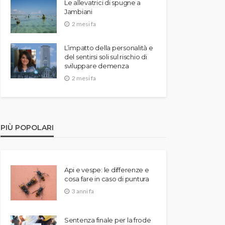
Le allevatrici di spugne a
Jambiani
2 mesi fa
L’impatto della personalità e
del sentirsi soli sul rischio di
sviluppare demenza
2 mesi fa
PIÙ POPOLARI
Api e vespe: le differenze e
cosa fare in caso di puntura
3 anni fa
Sentenza finale per la frode