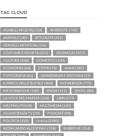
TAG CLOUD
AGNELLI VEGETALI
(16)
AMBIENTE
(743)
ANIMALI
(142)
ATTUALITÀ
(352)
CERVELLI ARTIFICIALI
(36)
COSTUME E SOCIETÀ
(231)
CRONACA
(1337)
CULTURA
(366)
DOMESTICI
(100)
ECONOMIA
(64)
ESTERI
(78)
eventi
(187)
FOTOGRAFIA
(61)
GRAVIDANZA E DINTORNI
(53)
IL PARCO DELLE BUFALE
(404)
IN EVIDENZA
(775)
INFOGRAFICHE
(145)
IPAZIA
(131)
JEKYLL
(80)
LA VOCE DEL MASTER
(236)
LIBRI
(273)
MELTING POD
(8)
MULTIMEDIA
(103)
OGGISCIENZA TV
(30)
PODCAST
(94)
POLITICA
(158)
ricerca
(2083)
RICERCANDO ALL'ESTERO
(158)
RUBRICHE
(154)
SALUTE
(798)
SCOPERTE
(576)