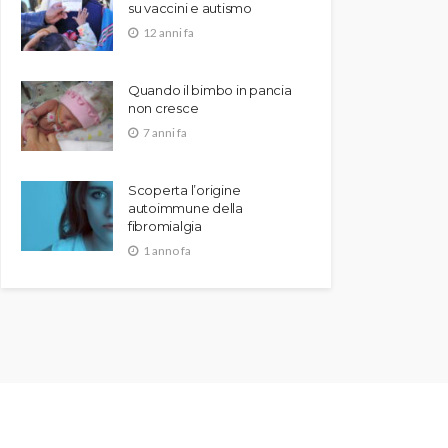
su vaccini e autismo
12 anni fa
Quando il bimbo in pancia
non cresce
7 anni fa
Scoperta l’origine
autoimmune della
fibromialgia
1 anno fa