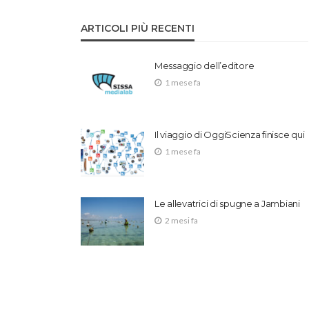
ARTICOLI PIÙ RECENTI
Messaggio dell’editore
1 mese fa
Il viaggio di OggiScienza finisce qui
1 mese fa
Le allevatrici di spugne a Jambiani
2 mesi fa