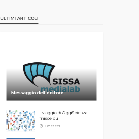
ULTIMI ARTICOLI
Messaggio dell’editore
Il viaggio di OggiScienza
finisce qui
1 mese fa