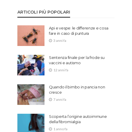
ARTICOLI PIÙ POPOLARI
Api e vespe: le differenze e cosa
fare in caso di puntura
3 anni fa
Sentenza finale per la frode su
vaccini e autismo
12 anni fa
Quando il bimbo in pancia non
cresce
7 anni fa
Scoperta l’origine autoimmune
della fibromialgia
1 anno fa