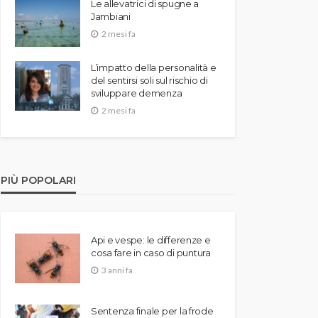
Le allevatrici di spugne a
Jambiani
2 mesi fa
L’impatto della personalità e
del sentirsi soli sul rischio di
sviluppare demenza
2 mesi fa
PIÙ POPOLARI
Api e vespe: le differenze e
cosa fare in caso di puntura
3 anni fa
Sentenza finale per la frode