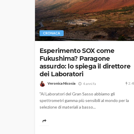
CRONACA
Esperimento SOX come
Fukushima? Paragone
assurdo: lo spiega il direttore
dei Laboratori
2.4
Veronica Nicosia
4 anni fa
"Ai Laboratori del Gran Sasso abbiamo gli
spettrometri gamma più sensibili al mondo per la
selezione di materiali a basso...