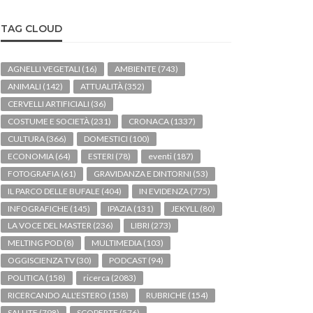
TAG CLOUD
AGNELLI VEGETALI
(16)
AMBIENTE
(743)
ANIMALI
(142)
ATTUALITÀ
(352)
CERVELLI ARTIFICIALI
(36)
COSTUME E SOCIETÀ
(231)
CRONACA
(1337)
CULTURA
(366)
DOMESTICI
(100)
ECONOMIA
(64)
ESTERI
(78)
eventi
(187)
FOTOGRAFIA
(61)
GRAVIDANZA E DINTORNI
(53)
IL PARCO DELLE BUFALE
(404)
IN EVIDENZA
(775)
INFOGRAFICHE
(145)
IPAZIA
(131)
JEKYLL
(80)
LA VOCE DEL MASTER
(236)
LIBRI
(273)
MELTING POD
(8)
MULTIMEDIA
(103)
OGGISCIENZA TV
(30)
PODCAST
(94)
POLITICA
(158)
ricerca
(2083)
RICERCANDO ALL'ESTERO
(158)
RUBRICHE
(154)
SALUTE
(798)
SCOPERTE
(576)