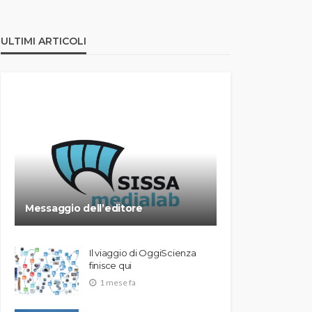
ULTIMI ARTICOLI
Messaggio dell’editore
Il viaggio di OggiScienza
finisce qui
1 mese fa