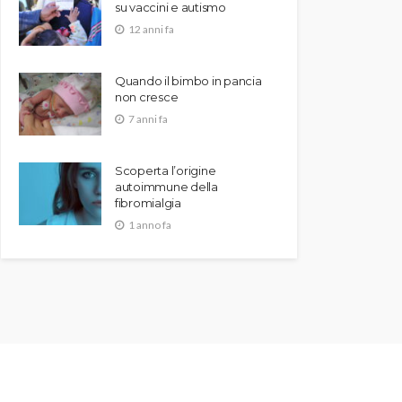
su vaccini e autismo
12 anni fa
Quando il bimbo in pancia
non cresce
7 anni fa
Scoperta l’origine
autoimmune della
fibromialgia
1 anno fa