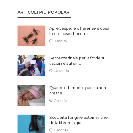
ARTICOLI PIÙ POPOLARI
Api e vespe: le differenze e cosa
fare in caso di puntura
3 anni fa
Sentenza finale per la frode su
vaccini e autismo
12 anni fa
Quando il bimbo in pancia non
cresce
7 anni fa
Scoperta l’origine autoimmune
della fibromialgia
1 anno fa