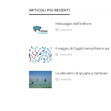
ARTICOLI PIÙ RECENTI
Messaggio dell’editore
1 mese fa
Il viaggio di OggiScienza finisce qui
1 mese fa
Le allevatrici di spugne a Jambiani
2 mesi fa