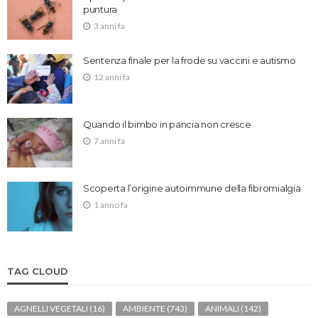
puntura
3 anni fa
Sentenza finale per la frode su vaccini e autismo
12 anni fa
Quando il bimbo in pancia non cresce
7 anni fa
Scoperta l’origine autoimmune della fibromialgia
1 anno fa
TAG CLOUD
AGNELLI VEGETALI
(16)
AMBIENTE
(743)
ANIMALI
(142)