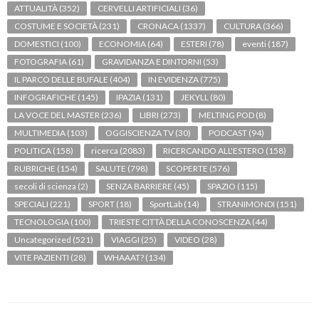
ATTUALITÀ
(352)
CERVELLI ARTIFICIALI
(36)
COSTUME E SOCIETÀ
(231)
CRONACA
(1337)
CULTURA
(366)
DOMESTICI
(100)
ECONOMIA
(64)
ESTERI
(78)
eventi
(187)
FOTOGRAFIA
(61)
GRAVIDANZA E DINTORNI
(53)
IL PARCO DELLE BUFALE
(404)
IN EVIDENZA
(775)
INFOGRAFICHE
(145)
IPAZIA
(131)
JEKYLL
(80)
LA VOCE DEL MASTER
(236)
LIBRI
(273)
MELTING POD
(8)
MULTIMEDIA
(103)
OGGISCIENZA TV
(30)
PODCAST
(94)
POLITICA
(158)
ricerca
(2083)
RICERCANDO ALL'ESTERO
(158)
RUBRICHE
(154)
SALUTE
(798)
SCOPERTE
(576)
secoli di scienza
(2)
SENZA BARRIERE
(45)
SPAZIO
(115)
SPECIALI
(221)
SPORT
(18)
SportLab
(14)
STRANIMONDI
(151)
TECNOLOGIA
(100)
TRIESTE CITTÀ DELLA CONOSCENZA
(44)
Uncategorized
(521)
VIAGGI
(25)
VIDEO
(28)
VITE PAZIENTI
(28)
WHAAAT?
(134)