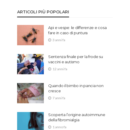
ARTICOLI PIÙ POPOLARI
Api e vespe: le differenze e cosa
fare in caso di puntura
3 anni fa
Sentenza finale per la frode su
vaccini e autismo
12 anni fa
Quando il bimbo in pancia non
cresce
7 anni fa
Scoperta l’origine autoimmune
della fibromialgia
1 anno fa