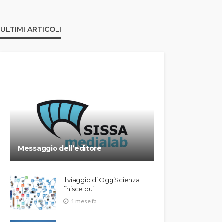
ULTIMI ARTICOLI
Messaggio dell’editore
Il viaggio di OggiScienza
finisce qui
1 mese fa