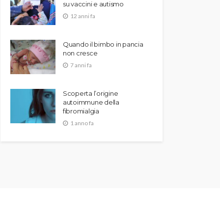
su vaccini e autismo
12 anni fa
Quando il bimbo in pancia
non cresce
7 anni fa
Scoperta l’origine
autoimmune della
fibromialgia
1 anno fa