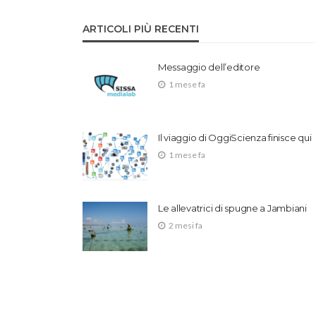
ARTICOLI PIÙ RECENTI
Messaggio dell’editore
1 mese fa
Il viaggio di OggiScienza finisce qui
1 mese fa
Le allevatrici di spugne a Jambiani
2 mesi fa