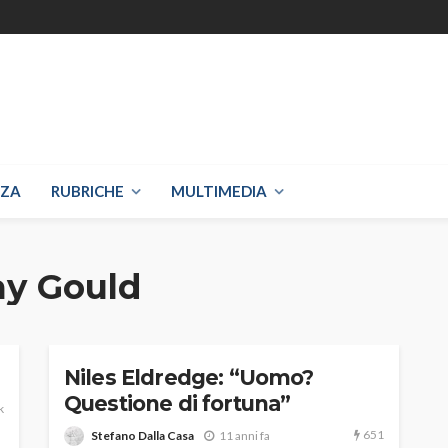
NZA
RUBRICHE
MULTIMEDIA
ay Gould
Niles Eldredge: “Uomo?
Questione di fortuna”
k
651
Stefano Dalla Casa
11 anni fa