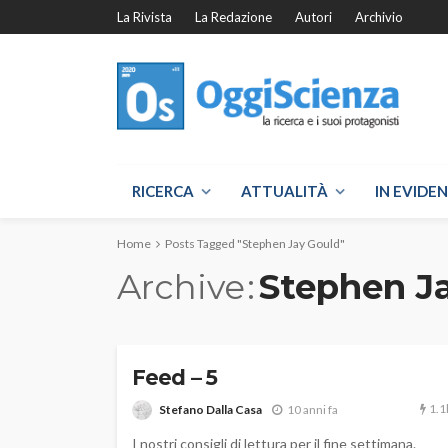
La Rivista
La Redazione
Autori
Archivio
RICERCA
ATTUALITÀ
IN EVIDE
Home
Posts Tagged "Stephen Jay Gould"
Archive
Stephen J
Feed – 5
1.1
Stefano Dalla Casa
10 anni fa
I nostri consigli di lettura per il fine settimana.