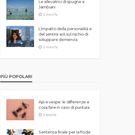
Le allevatrici di spugne a
Jambiani
2 mesi fa
L’impatto della personalità e
del sentirsi soli sul rischio di
sviluppare demenza
2 mesi fa
PIÙ POPOLARI
Api e vespe: le differenze e
cosa fare in caso di puntura
3 anni fa
Sentenza finale per la frode