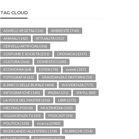
TAG CLOUD
AGNELLI VEGETALI
(16)
AMBIENTE
(743)
ANIMALI
(142)
ATTUALITÀ
(352)
CERVELLI ARTIFICIALI
(36)
COSTUME E SOCIETÀ
(231)
CRONACA
(1337)
CULTURA
(366)
DOMESTICI
(100)
ECONOMIA
(64)
ESTERI
(78)
eventi
(187)
FOTOGRAFIA
(61)
GRAVIDANZA E DINTORNI
(53)
IL PARCO DELLE BUFALE
(404)
IN EVIDENZA
(775)
INFOGRAFICHE
(145)
IPAZIA
(131)
JEKYLL
(80)
LA VOCE DEL MASTER
(236)
LIBRI
(273)
MELTING POD
(8)
MULTIMEDIA
(103)
OGGISCIENZA TV
(30)
PODCAST
(94)
POLITICA
(158)
ricerca
(2083)
RICERCANDO ALL'ESTERO
(158)
RUBRICHE
(154)
SALUTE
(798)
SCOPERTE
(576)