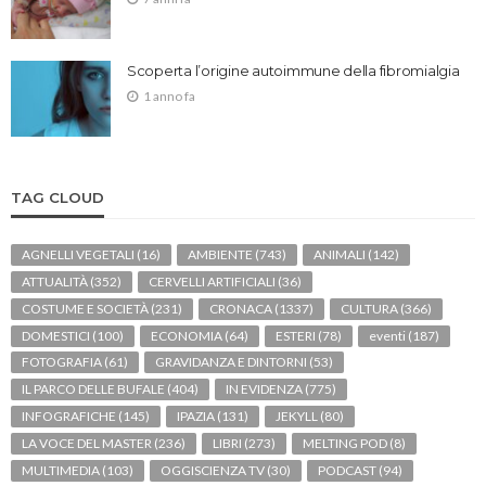
Scoperta l’origine autoimmune della fibromialgia
1 anno fa
TAG CLOUD
AGNELLI VEGETALI
(16)
AMBIENTE
(743)
ANIMALI
(142)
ATTUALITÀ
(352)
CERVELLI ARTIFICIALI
(36)
COSTUME E SOCIETÀ
(231)
CRONACA
(1337)
CULTURA
(366)
DOMESTICI
(100)
ECONOMIA
(64)
ESTERI
(78)
eventi
(187)
FOTOGRAFIA
(61)
GRAVIDANZA E DINTORNI
(53)
IL PARCO DELLE BUFALE
(404)
IN EVIDENZA
(775)
INFOGRAFICHE
(145)
IPAZIA
(131)
JEKYLL
(80)
LA VOCE DEL MASTER
(236)
LIBRI
(273)
MELTING POD
(8)
MULTIMEDIA
(103)
OGGISCIENZA TV
(30)
PODCAST
(94)