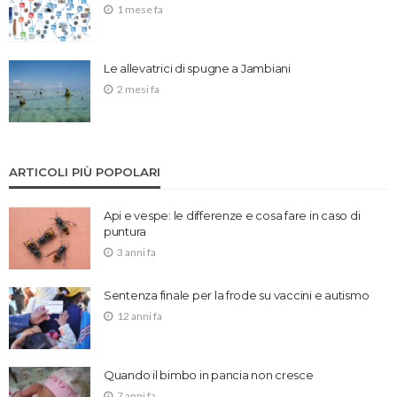
1 mese fa
Le allevatrici di spugne a Jambiani
2 mesi fa
ARTICOLI PIÙ POPOLARI
Api e vespe: le differenze e cosa fare in caso di
puntura
3 anni fa
Sentenza finale per la frode su vaccini e autismo
12 anni fa
Quando il bimbo in pancia non cresce
7 anni fa