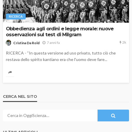
RICERCA
Obbedienza agli ordini e legge morale: nuove
osservazioni sul test di Milgram
2k
7 anni fa
Cristina Da Rold
RICERCA - “In questa versione ad uso privato, tutto ciò che
restava dello spirito kantiano era che l'uomo deve fare...
CERCA NEL SITO
ULTIMI ARTICOLI