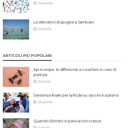
1 mese fa
Le allevatrici di spugne a Jambiani
2 mesi fa
ARTICOLI PIÙ POPOLARI
Api e vespe: le differenze e cosa fare in caso di
puntura
3 anni fa
Sentenza finale per la frode su vaccini e autismo
12 anni fa
Quando il bimbo in pancia non cresce
7 anni fa