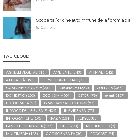
Scoperta l’origine autoimmune della fibromialgia
1 anno fa
TAG CLOUD
AGNELLI VEGETALI
(16)
AMBIENTE
(743)
ANIMALI
(142)
ATTUALITÀ
(352)
CERVELLI ARTIFICIALI
(36)
COSTUME E SOCIETÀ
(231)
CRONACA
(1337)
CULTURA
(366)
DOMESTICI
(100)
ECONOMIA
(64)
ESTERI
(78)
eventi
(187)
FOTOGRAFIA
(61)
GRAVIDANZA E DINTORNI
(53)
IL PARCO DELLE BUFALE
(404)
IN EVIDENZA
(775)
INFOGRAFICHE
(145)
IPAZIA
(131)
JEKYLL
(80)
LA VOCE DEL MASTER
(236)
LIBRI
(273)
MELTING POD
(8)
MULTIMEDIA
(103)
OGGISCIENZA TV
(30)
PODCAST
(94)