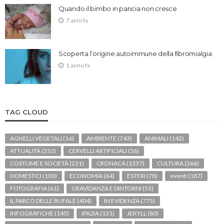
Quando il bimbo in pancia non cresce
7 anni fa
Scoperta l’origine autoimmune della fibromialgia
1 anno fa
TAG CLOUD
AGNELLI VEGETALI
(16)
AMBIENTE
(743)
ANIMALI
(142)
ATTUALITÀ
(352)
CERVELLI ARTIFICIALI
(36)
COSTUME E SOCIETÀ
(231)
CRONACA
(1337)
CULTURA
(366)
DOMESTICI
(100)
ECONOMIA
(64)
ESTERI
(78)
eventi
(187)
FOTOGRAFIA
(61)
GRAVIDANZA E DINTORNI
(53)
IL PARCO DELLE BUFALE
(404)
IN EVIDENZA
(775)
INFOGRAFICHE
(145)
IPAZIA
(131)
JEKYLL
(80)