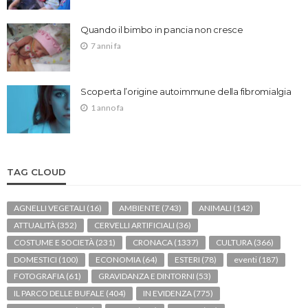
Quando il bimbo in pancia non cresce
7 anni fa
Scoperta l’origine autoimmune della fibromialgia
1 anno fa
TAG CLOUD
AGNELLI VEGETALI
(16)
AMBIENTE
(743)
ANIMALI
(142)
ATTUALITÀ
(352)
CERVELLI ARTIFICIALI
(36)
COSTUME E SOCIETÀ
(231)
CRONACA
(1337)
CULTURA
(366)
DOMESTICI
(100)
ECONOMIA
(64)
ESTERI
(78)
eventi
(187)
FOTOGRAFIA
(61)
GRAVIDANZA E DINTORNI
(53)
IL PARCO DELLE BUFALE
(404)
IN EVIDENZA
(775)