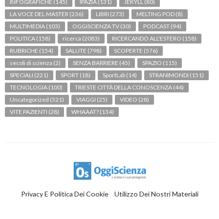
INFOGRAFICHE
(145)
IPAZIA
(131)
JEKYLL
(80)
LA VOCE DEL MASTER
(236)
LIBRI
(273)
MELTING POD
(8)
MULTIMEDIA
(103)
OGGISCIENZA TV
(30)
PODCAST
(94)
POLITICA
(158)
ricerca
(2083)
RICERCANDO ALL'ESTERO
(158)
RUBRICHE
(154)
SALUTE
(798)
SCOPERTE
(576)
secoli di scienza
(2)
SENZA BARRIERE
(45)
SPAZIO
(115)
SPECIALI
(221)
SPORT
(18)
SportLab
(14)
STRANIMONDI
(151)
TECNOLOGIA
(100)
TRIESTE CITTÀ DELLA CONOSCENZA
(44)
Uncategorized
(521)
VIAGGI
(25)
VIDEO
(28)
VITE PAZIENTI
(28)
WHAAAT?
(134)
Privacy E Politica Dei Cookie
Utilizzo Dei Nostri Materiali