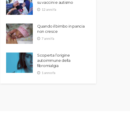
su vaccini e autismo
12 anni fa
Quando il bimbo in pancia
non cresce
7 anni fa
Scoperta l’origine
autoimmune della
fibromialgia
1 anno fa