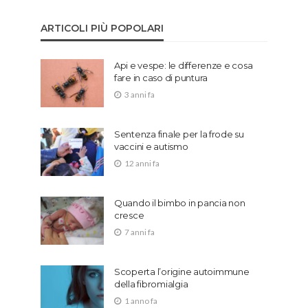
ARTICOLI PIÙ POPOLARI
Api e vespe: le differenze e cosa
fare in caso di puntura
3 anni fa
Sentenza finale per la frode su
vaccini e autismo
12 anni fa
Quando il bimbo in pancia non
cresce
7 anni fa
Scoperta l’origine autoimmune
della fibromialgia
1 anno fa