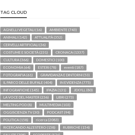
TAG CLOUD
AGNELLI VEGETALI
(16)
AMBIENTE
(743)
ANIMALI
(142)
ATTUALITÀ
(352)
CERVELLI ARTIFICIALI
(36)
COSTUME E SOCIETÀ
(231)
CRONACA
(1337)
CULTURA
(366)
DOMESTICI
(100)
ECONOMIA
(64)
ESTERI
(78)
eventi
(187)
FOTOGRAFIA
(61)
GRAVIDANZA E DINTORNI
(53)
IL PARCO DELLE BUFALE
(404)
IN EVIDENZA
(775)
INFOGRAFICHE
(145)
IPAZIA
(131)
JEKYLL
(80)
LA VOCE DEL MASTER
(236)
LIBRI
(273)
MELTING POD
(8)
MULTIMEDIA
(103)
OGGISCIENZA TV
(30)
PODCAST
(94)
POLITICA
(158)
ricerca
(2083)
RICERCANDO ALL'ESTERO
(158)
RUBRICHE
(154)
SALUTE
(798)
SCOPERTE
(576)