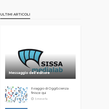
ULTIMI ARTICOLI
Messaggio dell’editore
Il viaggio di OggiScienza
finisce qui
1 mese fa