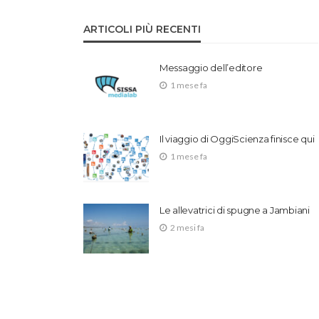
ARTICOLI PIÙ RECENTI
Messaggio dell’editore
1 mese fa
Il viaggio di OggiScienza finisce qui
1 mese fa
Le allevatrici di spugne a Jambiani
2 mesi fa