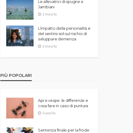
Le allevatrici di spugne a
Jambiani
2 mesi fa
L’impatto della personalità e
del sentirsi soli sul rischio di
sviluppare demenza
2 mesi fa
PIÙ POPOLARI
Api e vespe: le differenze e
cosa fare in caso di puntura
3 anni fa
Sentenza finale per la frode