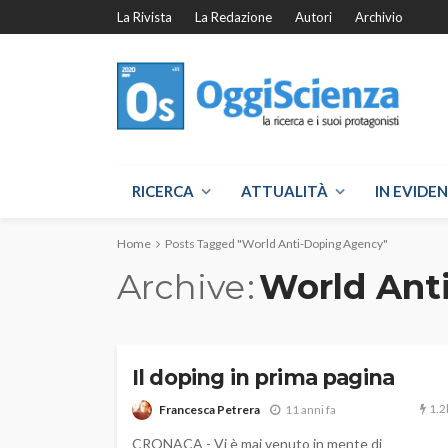
La Rivista
La Redazione
Autori
Archivio
RICERCA
ATTUALITÀ
IN EVIDE
Home
Posts Tagged "World Anti-Doping Agency"
Archive
World Ant
Il doping in prima pagina
1.2
Francesca Petrera
11 anni fa
CRONACA - Vi è mai venuto in mente di