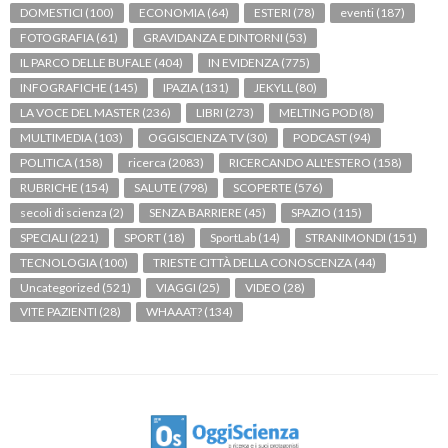
DOMESTICI
(100)
ECONOMIA
(64)
ESTERI
(78)
eventi
(187)
FOTOGRAFIA
(61)
GRAVIDANZA E DINTORNI
(53)
IL PARCO DELLE BUFALE
(404)
IN EVIDENZA
(775)
INFOGRAFICHE
(145)
IPAZIA
(131)
JEKYLL
(80)
LA VOCE DEL MASTER
(236)
LIBRI
(273)
MELTING POD
(8)
MULTIMEDIA
(103)
OGGISCIENZA TV
(30)
PODCAST
(94)
POLITICA
(158)
ricerca
(2083)
RICERCANDO ALL'ESTERO
(158)
RUBRICHE
(154)
SALUTE
(798)
SCOPERTE
(576)
secoli di scienza
(2)
SENZA BARRIERE
(45)
SPAZIO
(115)
SPECIALI
(221)
SPORT
(18)
SportLab
(14)
STRANIMONDI
(151)
TECNOLOGIA
(100)
TRIESTE CITTÀ DELLA CONOSCENZA
(44)
Uncategorized
(521)
VIAGGI
(25)
VIDEO
(28)
VITE PAZIENTI
(28)
WHAAAT?
(134)