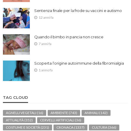
Sentenza finale per la frode su vaccini e autismo
12 anni fa
Quando il bimbo in pancia non cresce
7 anni fa
Scoperta l’origine autoimmune della fibromialgia
1 anno fa
TAG CLOUD
AGNELLI VEGETALI
(16)
AMBIENTE
(743)
ANIMALI
(142)
ATTUALITÀ
(352)
CERVELLI ARTIFICIALI
(36)
COSTUME E SOCIETÀ
(231)
CRONACA
(1337)
CULTURA
(366)