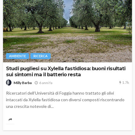
AMBIENTE
RICERCA
Studi pugliesi su Xylella fastidiosa: buoni risultati
sui sintomi ma il batterio resta
1.7k
6 anni fa
Milly Barba
Ricercatori dell’Università di Foggia hanno trattato gli olivi
intaccati da Xylella fastidiosa con diversi composti riscontrando
una crescita notevole di...