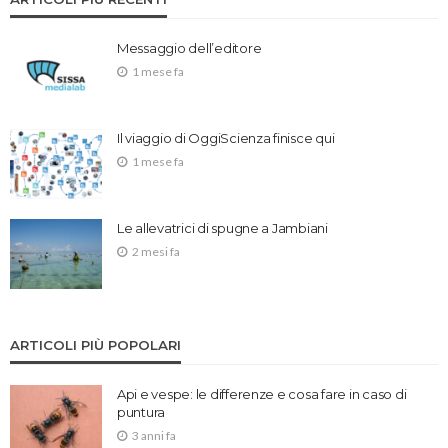
Messaggio dell’editore
1 mese fa
Il viaggio di OggiScienza finisce qui
1 mese fa
Le allevatrici di spugne a Jambiani
2 mesi fa
ARTICOLI PIÙ POPOLARI
Api e vespe: le differenze e cosa fare in caso di
puntura
3 anni fa