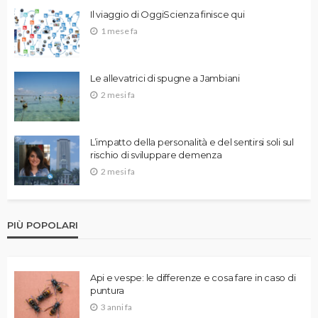
Il viaggio di OggiScienza finisce qui
1 mese fa
Le allevatrici di spugne a Jambiani
2 mesi fa
L’impatto della personalità e del sentirsi soli sul
rischio di sviluppare demenza
2 mesi fa
PIÙ POPOLARI
Api e vespe: le differenze e cosa fare in caso di
puntura
3 anni fa