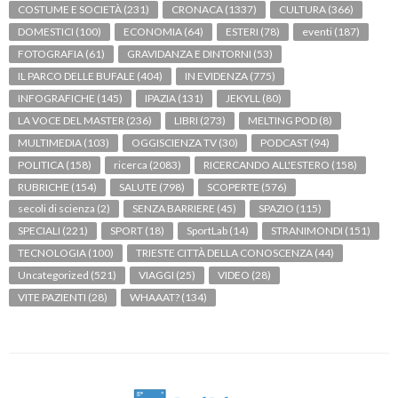
COSTUME E SOCIETÀ
(231)
CRONACA
(1337)
CULTURA
(366)
DOMESTICI
(100)
ECONOMIA
(64)
ESTERI
(78)
eventi
(187)
FOTOGRAFIA
(61)
GRAVIDANZA E DINTORNI
(53)
IL PARCO DELLE BUFALE
(404)
IN EVIDENZA
(775)
INFOGRAFICHE
(145)
IPAZIA
(131)
JEKYLL
(80)
LA VOCE DEL MASTER
(236)
LIBRI
(273)
MELTING POD
(8)
MULTIMEDIA
(103)
OGGISCIENZA TV
(30)
PODCAST
(94)
POLITICA
(158)
ricerca
(2083)
RICERCANDO ALL'ESTERO
(158)
RUBRICHE
(154)
SALUTE
(798)
SCOPERTE
(576)
secoli di scienza
(2)
SENZA BARRIERE
(45)
SPAZIO
(115)
SPECIALI
(221)
SPORT
(18)
SportLab
(14)
STRANIMONDI
(151)
TECNOLOGIA
(100)
TRIESTE CITTÀ DELLA CONOSCENZA
(44)
Uncategorized
(521)
VIAGGI
(25)
VIDEO
(28)
VITE PAZIENTI
(28)
WHAAAT?
(134)