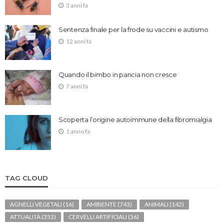
3 anni fa
Sentenza finale per la frode su vaccini e autismo
12 anni fa
Quando il bimbo in pancia non cresce
7 anni fa
Scoperta l’origine autoimmune della fibromialgia
1 anno fa
TAG CLOUD
AGNELLI VEGETALI
(16)
AMBIENTE
(743)
ANIMALI
(142)
ATTUALITÀ
(352)
CERVELLI ARTIFICIALI
(36)