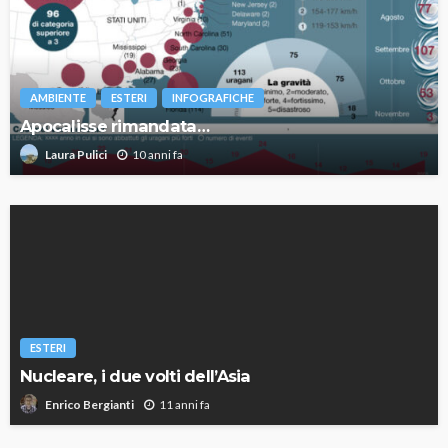
AMBIENTE
ESTERI
INFOGRAFICHE
Apocalisse rimandata…
10 anni fa
Laura Pulici
ESTERI
Nucleare, i due volti dell’Asia
11 anni fa
Enrico Bergianti