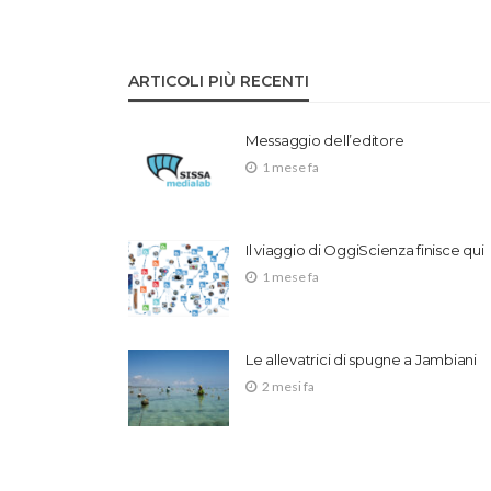
ARTICOLI PIÙ RECENTI
Messaggio dell’editore
1 mese fa
Il viaggio di OggiScienza finisce qui
1 mese fa
Le allevatrici di spugne a Jambiani
2 mesi fa