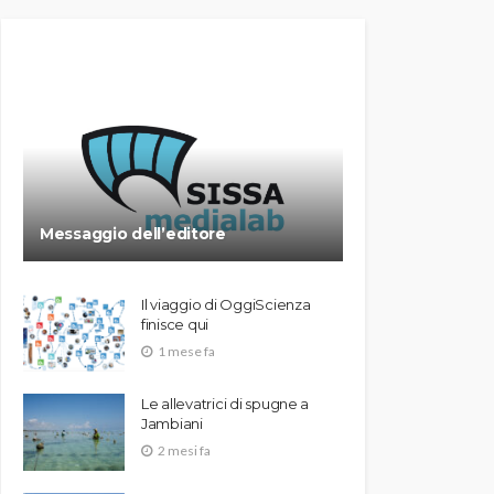
Messaggio dell’editore
Il viaggio di OggiScienza
finisce qui
1 mese fa
Le allevatrici di spugne a
Jambiani
2 mesi fa