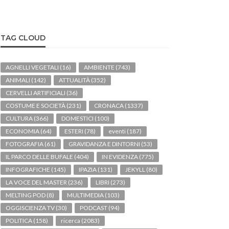
TAG CLOUD
AGNELLI VEGETALI
(16)
AMBIENTE
(743)
ANIMALI
(142)
ATTUALITÀ
(352)
CERVELLI ARTIFICIALI
(36)
COSTUME E SOCIETÀ
(231)
CRONACA
(1337)
CULTURA
(366)
DOMESTICI
(100)
ECONOMIA
(64)
ESTERI
(78)
eventi
(187)
FOTOGRAFIA
(61)
GRAVIDANZA E DINTORNI
(53)
IL PARCO DELLE BUFALE
(404)
IN EVIDENZA
(775)
INFOGRAFICHE
(145)
IPAZIA
(131)
JEKYLL
(80)
LA VOCE DEL MASTER
(236)
LIBRI
(273)
MELTING POD
(8)
MULTIMEDIA
(103)
OGGISCIENZA TV
(30)
PODCAST
(94)
POLITICA
(158)
ricerca
(2083)