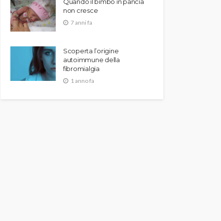
Quando il bimbo in pancia
non cresce
7 anni fa
Scoperta l’origine
autoimmune della
fibromialgia
1 anno fa