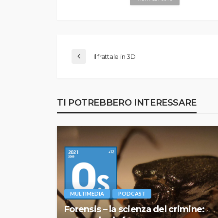
Il frattale in 3D
TI POTREBBERO INTERESSARE
MULTIMEDIA
PODCAST
Forensis – la scienza del crimine: