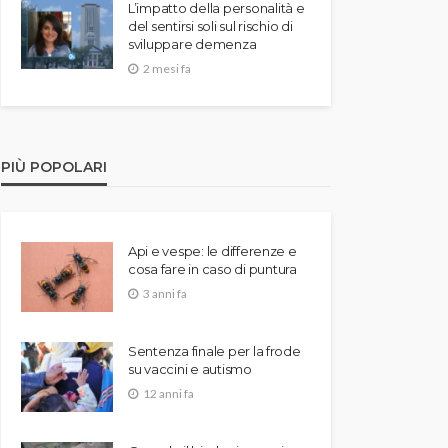
L’impatto della personalità e
del sentirsi soli sul rischio di
sviluppare demenza
2 mesi fa
PIÙ POPOLARI
Api e vespe: le differenze e
cosa fare in caso di puntura
3 anni fa
Sentenza finale per la frode
su vaccini e autismo
12 anni fa