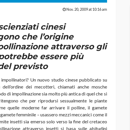
Nov. 20, 2009 at 10:16 am
scienziati cinesi
ono che l’origine
pollinazione attraverso gli
 potrebbe essere più
del previsto
i impollinatori? Un nuovo studio cinese pubblicato su
i dell’ordine dei mecotteri, chiamati anche mosche
o di impollinazione sia molto più antica di quel che si
 ritengono che per riprodursi sessualmente le piante
e quelle moderne far arrivare il polline
, il gamete
e il gamete femminile – usassero mezzi meccanici come il
mite insetti sia emerso solo verso la fine del cretaceo
llinazione attraverso insetti si basa sulle abitudini