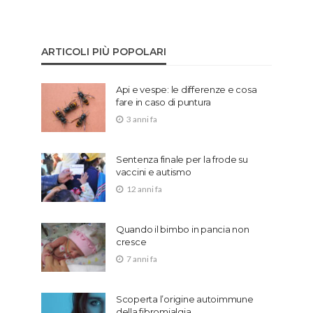
ARTICOLI PIÙ POPOLARI
Api e vespe: le differenze e cosa
fare in caso di puntura
3 anni fa
Sentenza finale per la frode su
vaccini e autismo
12 anni fa
Quando il bimbo in pancia non
cresce
7 anni fa
Scoperta l’origine autoimmune
della fibromialgia