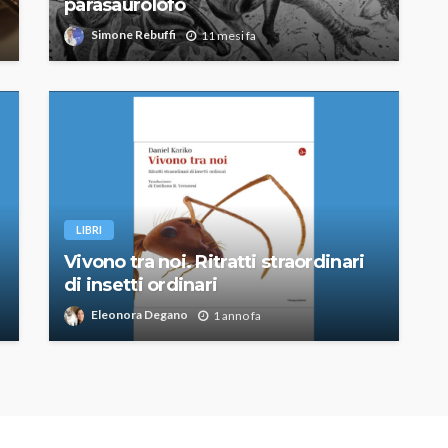
parasaurolofo
Simone Rebuffi
11 mesi fa
LIBRI
Vivono tra noi. Ritratti straordinari
di insetti ordinari
Eleonora Degano
1 anno fa