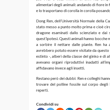
alimentari degli animali: andando di fiore in f
e lo trasportano di corolla in corolla posandolo 
Dong Ren, dell’Università Normale della Ca
stato messo a punto molto prima e cioè circa
dragone esaminati dallo scienziato e dai 
quest’ipotesi. Questi animali hanno bocche m
a sorbire il nettare dalle piante. Ren ha 
avrebbero potuto essere visitate da questo i
estinto -, alberi della classe del ginko e di al
avevano organi riproduttivi inadatti all’
affidavano invece agli insetti.
Restano però dei dubbi: Ren e colleghi hanno 
trovare del polline fossile sul corpo degli
reperti.
Condividi su