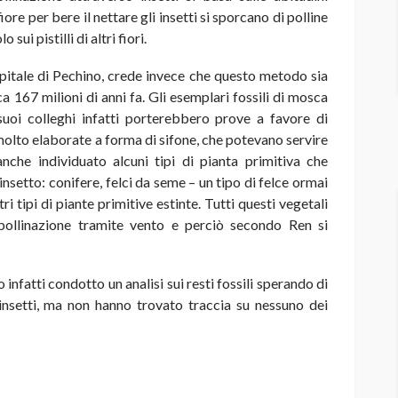
iore per bere il nettare gli insetti si sporcano di polline
sui pistilli di altri fiori.
pitale di Pechino, crede invece che questo metodo sia
 167 milioni di anni fa. Gli esemplari fossili di mosca
suoi colleghi infatti porterebbero prove a favore di
olto elaborate a forma di sifone, che potevano servire
anche individuato alcuni tipi di pianta primitiva che
nsetto: conifere, felci da seme – un tipo di felce ormai
tri tipi di piante primitive estinte. Tutti questi vegetali
impollinazione tramite vento e perciò secondo Ren si
infatti condotto un analisi sui resti fossili sperando di
 insetti, ma non hanno trovato traccia su nessuno dei