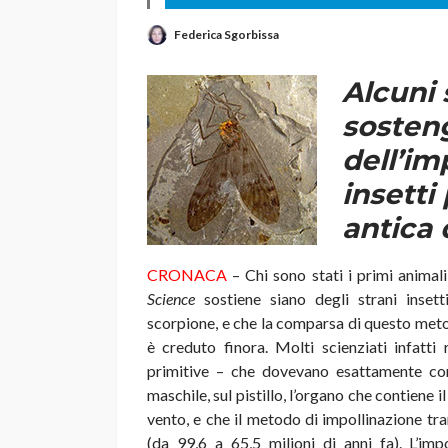
Federica Sgorbissa
Alcuni 
sosteng
dell’im
insetti
antica 
CRONACA
– Chi sono stati i primi animal
Science
sostiene siano degli strani insett
scorpione, e che la comparsa di questo metod
è creduto finora. Molti scienziati infatti
primitive – che dovevano esattamente com
maschile, sul pistillo, l’organo che contien
vento, e che il metodo di impollinazione tra
(da 99,6 a 65,5 milioni di anni fa). L’impo