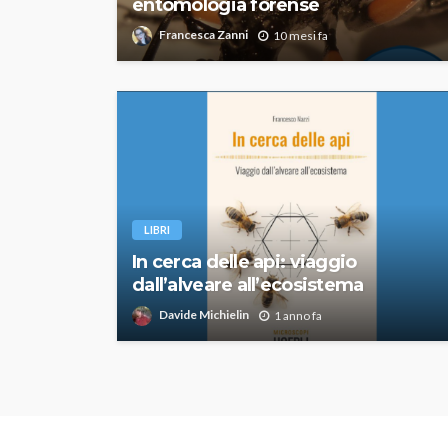
entomologia forense
Francesca Zanni
10 mesi fa
LIBRI
In cerca delle api: viaggio
dall’alveare all’ecosistema
Davide Michielin
1 anno fa