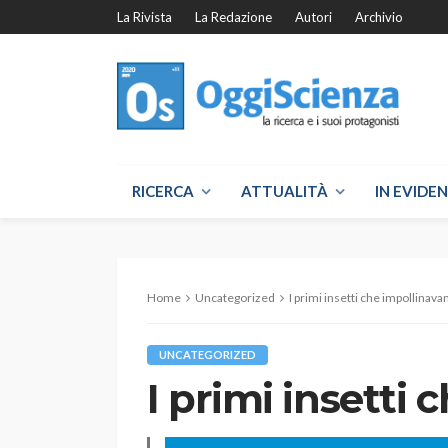
La Rivista
La Redazione
Autori
Archivio
RICERCA
ATTUALITÀ
IN EVIDE
Home
Uncategorized
I primi insetti che impollinava
UNCATEGORIZED
I primi insetti