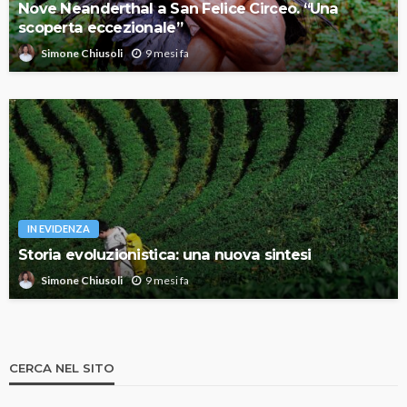
Nove Neanderthal a San Felice Circeo. “Una
scoperta eccezionale”
9 mesi fa
Simone Chiusoli
IN EVIDENZA
Storia evoluzionistica: una nuova sintesi
9 mesi fa
Simone Chiusoli
CERCA NEL SITO