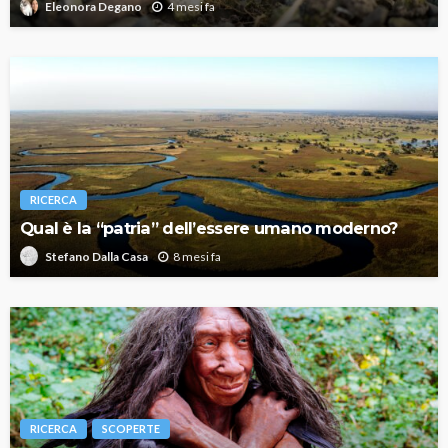
4 mesi fa
Eleonora Degano
RICERCA
Qual è la “patria” dell’essere umano moderno?
8 mesi fa
Stefano Dalla Casa
RICERCA
SCOPERTE