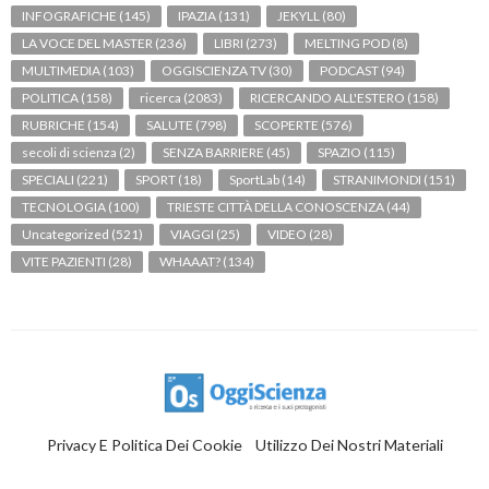
INFOGRAFICHE
(145)
IPAZIA
(131)
JEKYLL
(80)
LA VOCE DEL MASTER
(236)
LIBRI
(273)
MELTING POD
(8)
MULTIMEDIA
(103)
OGGISCIENZA TV
(30)
PODCAST
(94)
POLITICA
(158)
ricerca
(2083)
RICERCANDO ALL'ESTERO
(158)
RUBRICHE
(154)
SALUTE
(798)
SCOPERTE
(576)
secoli di scienza
(2)
SENZA BARRIERE
(45)
SPAZIO
(115)
SPECIALI
(221)
SPORT
(18)
SportLab
(14)
STRANIMONDI
(151)
TECNOLOGIA
(100)
TRIESTE CITTÀ DELLA CONOSCENZA
(44)
Uncategorized
(521)
VIAGGI
(25)
VIDEO
(28)
VITE PAZIENTI
(28)
WHAAAT?
(134)
Privacy E Politica Dei Cookie
Utilizzo Dei Nostri Materiali