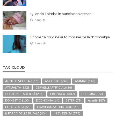
Quando il bimbo in pancia non cresce
7 anni fa
Scoperta l’origine autoimmune della fibromialgia
1 anno fa
TAG CLOUD
AGNELLI VEGETALI
(16)
AMBIENTE
(743)
ANIMALI
(142)
ATTUALITÀ
(352)
CERVELLI ARTIFICIALI
(36)
COSTUME E SOCIETÀ
(231)
CRONACA
(1337)
CULTURA
(366)
DOMESTICI
(100)
ECONOMIA
(64)
ESTERI
(78)
eventi
(187)
FOTOGRAFIA
(61)
GRAVIDANZA E DINTORNI
(53)
IL PARCO DELLE BUFALE
(404)
IN EVIDENZA
(775)