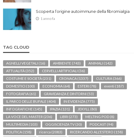
Scoperta l’origine autoimmune della fibromialgia
1 anno fa
TAG CLOUD
AGNELLI VEGETALI
(16)
AMBIENTE
(743)
ANIMALI
(142)
ATTUALITÀ
(352)
CERVELLI ARTIFICIALI
(36)
COSTUME E SOCIETÀ
(231)
CRONACA
(1337)
CULTURA
(366)
DOMESTICI
(100)
ECONOMIA
(64)
ESTERI
(78)
eventi
(187)
FOTOGRAFIA
(61)
GRAVIDANZA E DINTORNI
(53)
IL PARCO DELLE BUFALE
(404)
IN EVIDENZA
(775)
INFOGRAFICHE
(145)
IPAZIA
(131)
JEKYLL
(80)
LA VOCE DEL MASTER
(236)
LIBRI
(273)
MELTING POD
(8)
MULTIMEDIA
(103)
OGGISCIENZA TV
(30)
PODCAST
(94)
POLITICA
(158)
ricerca
(2083)
RICERCANDO ALL'ESTERO
(158)