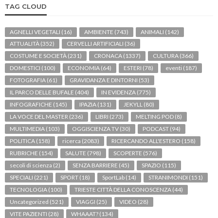
TAG CLOUD
AGNELLI VEGETALI
(16)
AMBIENTE
(743)
ANIMALI
(142)
ATTUALITÀ
(352)
CERVELLI ARTIFICIALI
(36)
COSTUME E SOCIETÀ
(231)
CRONACA
(1337)
CULTURA
(366)
DOMESTICI
(100)
ECONOMIA
(64)
ESTERI
(78)
eventi
(187)
FOTOGRAFIA
(61)
GRAVIDANZA E DINTORNI
(53)
IL PARCO DELLE BUFALE
(404)
IN EVIDENZA
(775)
INFOGRAFICHE
(145)
IPAZIA
(131)
JEKYLL
(80)
LA VOCE DEL MASTER
(236)
LIBRI
(273)
MELTING POD
(8)
MULTIMEDIA
(103)
OGGISCIENZA TV
(30)
PODCAST
(94)
POLITICA
(158)
ricerca
(2083)
RICERCANDO ALL'ESTERO
(158)
RUBRICHE
(154)
SALUTE
(798)
SCOPERTE
(576)
secoli di scienza
(2)
SENZA BARRIERE
(45)
SPAZIO
(115)
SPECIALI
(221)
SPORT
(18)
SportLab
(14)
STRANIMONDI
(151)
TECNOLOGIA
(100)
TRIESTE CITTÀ DELLA CONOSCENZA
(44)
Uncategorized
(521)
VIAGGI
(25)
VIDEO
(28)
VITE PAZIENTI
(28)
WHAAAT?
(134)