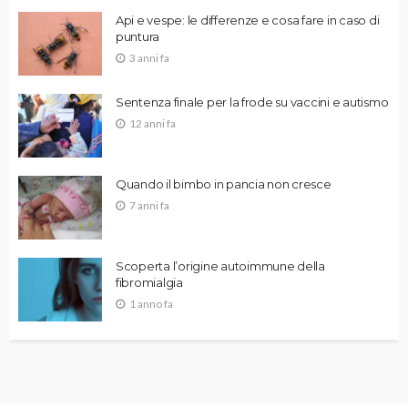
Api e vespe: le differenze e cosa fare in caso di
puntura
3 anni fa
Sentenza finale per la frode su vaccini e autismo
12 anni fa
Quando il bimbo in pancia non cresce
7 anni fa
Scoperta l’origine autoimmune della
fibromialgia
1 anno fa