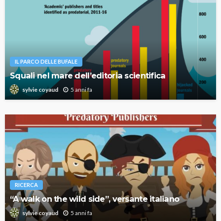
IL PARCO DELLE BUFALE
Squali nel mare dell’editoria scientifica
5 anni fa
sylvie coyaud
RICERCA
“A walk on the wild side”, versante italiano
5 anni fa
sylvie coyaud