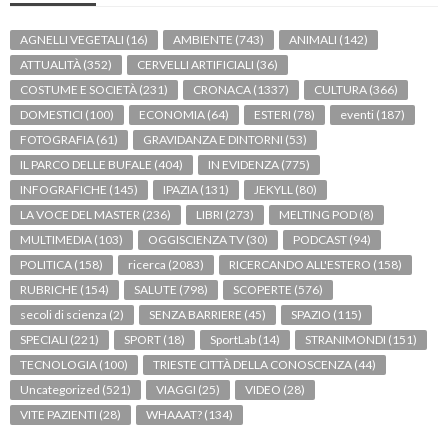
AGNELLI VEGETALI
(16)
AMBIENTE
(743)
ANIMALI
(142)
ATTUALITÀ
(352)
CERVELLI ARTIFICIALI
(36)
COSTUME E SOCIETÀ
(231)
CRONACA
(1337)
CULTURA
(366)
DOMESTICI
(100)
ECONOMIA
(64)
ESTERI
(78)
eventi
(187)
FOTOGRAFIA
(61)
GRAVIDANZA E DINTORNI
(53)
IL PARCO DELLE BUFALE
(404)
IN EVIDENZA
(775)
INFOGRAFICHE
(145)
IPAZIA
(131)
JEKYLL
(80)
LA VOCE DEL MASTER
(236)
LIBRI
(273)
MELTING POD
(8)
MULTIMEDIA
(103)
OGGISCIENZA TV
(30)
PODCAST
(94)
POLITICA
(158)
ricerca
(2083)
RICERCANDO ALL'ESTERO
(158)
RUBRICHE
(154)
SALUTE
(798)
SCOPERTE
(576)
secoli di scienza
(2)
SENZA BARRIERE
(45)
SPAZIO
(115)
SPECIALI
(221)
SPORT
(18)
SportLab
(14)
STRANIMONDI
(151)
TECNOLOGIA
(100)
TRIESTE CITTÀ DELLA CONOSCENZA
(44)
Uncategorized
(521)
VIAGGI
(25)
VIDEO
(28)
VITE PAZIENTI
(28)
WHAAAT?
(134)