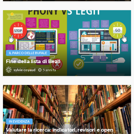
IL PARCO DELLE BUFALE
Fine della lista di Beall
5 anni fa
sylvie coyaud
IN EVIDENZA
Valutare la ricerca: indicatori, revisori e open