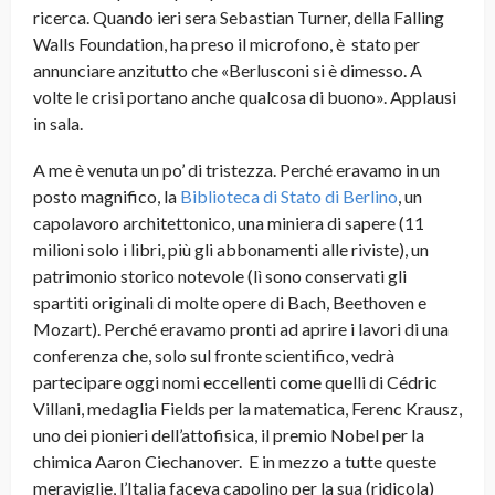
ricerca. Quando ieri sera Sebastian Turner, della Falling
Walls Foundation, ha preso il microfono, è stato per
annunciare anzitutto che «Berlusconi si è dimesso. A
volte le crisi portano anche qualcosa di buono». Applausi
in sala.
A me è venuta un po’ di tristezza. Perché eravamo in un
posto magnifico, la
Biblioteca di Stato di Berlino
, un
capolavoro architettonico, una miniera di sapere (11
milioni solo i libri, più gli abbonamenti alle riviste), un
patrimonio storico notevole (lì sono conservati gli
spartiti originali di molte opere di Bach, Beethoven e
Mozart). Perché eravamo pronti ad aprire i lavori di una
conferenza che, solo sul fronte scientifico, vedrà
partecipare oggi nomi eccellenti come quelli di Cédric
Villani, medaglia Fields per la matematica, Ferenc Krausz,
uno dei pionieri dell’attofisica, il premio Nobel per la
chimica Aaron Ciechanover. E in mezzo a tutte queste
meraviglie, l’Italia faceva capolino per la sua (ridicola)