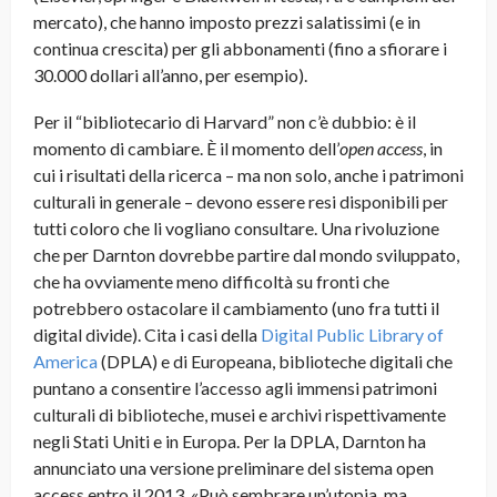
mercato), che hanno imposto prezzi salatissimi (e in
continua crescita) per gli abbonamenti (fino a sfiorare i
30.000 dollari all’anno, per esempio).
Per il “bibliotecario di Harvard” non c’è dubbio: è il
momento di cambiare. È il momento dell’
open access
, in
cui i risultati della ricerca – ma non solo, anche i patrimoni
culturali in generale – devono essere resi disponibili per
tutti coloro che li vogliano consultare. Una rivoluzione
che per Darnton dovrebbe partire dal mondo sviluppato,
che ha ovviamente meno difficoltà su fronti che
potrebbero ostacolare il cambiamento (uno fra tutti il
digital divide). Cita i casi della
Digital Public Library of
America
(DPLA) e di Europeana, biblioteche digitali che
puntano a consentire l’accesso agli immensi patrimoni
culturali di biblioteche, musei e archivi rispettivamente
negli Stati Uniti e in Europa. Per la DPLA, Darnton ha
annunciato una versione preliminare del sistema open
access entro il 2013. «Può sembrare un’utopia, ma