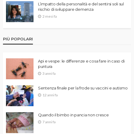
L’impatto della personalità e del sentirsi soli sul
rischio di sviluppare demenza
2 mesi fa
PIÙ POPOLARI
Api e vespe: le differenze e cosa fare in caso di
puntura
3 anni fa
Sentenza finale per la frode su vaccini e autismo
12 anni fa
Quando il bimbo in pancia non cresce
7 anni fa