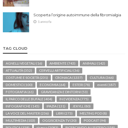
Scoperta l’origine autoimmune della fibromialgia
1 anno fa
TAG CLOUD
AGNELLI VEGETALI
(16)
AMBIENTE
(743)
ANIMALI
(142)
ATTUALITÀ
(352)
CERVELLI ARTIFICIALI
(36)
COSTUME E SOCIETÀ
(231)
CRONACA
(1337)
CULTURA
(366)
DOMESTICI
(100)
ECONOMIA
(64)
ESTERI
(78)
eventi
(187)
FOTOGRAFIA
(61)
GRAVIDANZA E DINTORNI
(53)
IL PARCO DELLE BUFALE
(404)
IN EVIDENZA
(775)
INFOGRAFICHE
(145)
IPAZIA
(131)
JEKYLL
(80)
LA VOCE DEL MASTER
(236)
LIBRI
(273)
MELTING POD
(8)
MULTIMEDIA
(103)
OGGISCIENZA TV
(30)
PODCAST
(94)
POLITICA
(158)
ricerca
(2083)
RICERCANDO ALL'ESTERO
(158)