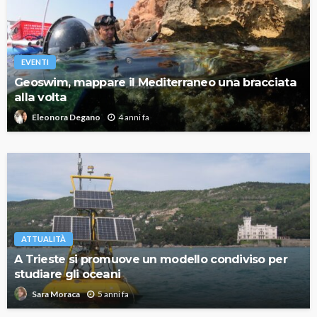
EVENTI
Geoswim, mappare il Mediterraneo una bracciata
alla volta
4 anni fa
Eleonora Degano
ATTUALITÀ
A Trieste si promuove un modello condiviso per
studiare gli oceani
5 anni fa
Sara Moraca