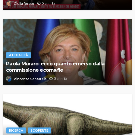
5 anni fa
Giulia Rocco
ATTUALITÀ
Paola Muraro: ecco quanto emerso dalla
commissione ecomafie
5 anni fa
Vincenzo Senzatela
RICERCA
SCOPERTE