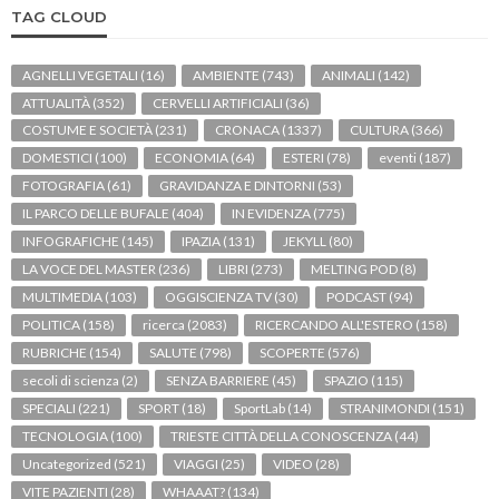
TAG CLOUD
AGNELLI VEGETALI
(16)
AMBIENTE
(743)
ANIMALI
(142)
ATTUALITÀ
(352)
CERVELLI ARTIFICIALI
(36)
COSTUME E SOCIETÀ
(231)
CRONACA
(1337)
CULTURA
(366)
DOMESTICI
(100)
ECONOMIA
(64)
ESTERI
(78)
eventi
(187)
FOTOGRAFIA
(61)
GRAVIDANZA E DINTORNI
(53)
IL PARCO DELLE BUFALE
(404)
IN EVIDENZA
(775)
INFOGRAFICHE
(145)
IPAZIA
(131)
JEKYLL
(80)
LA VOCE DEL MASTER
(236)
LIBRI
(273)
MELTING POD
(8)
MULTIMEDIA
(103)
OGGISCIENZA TV
(30)
PODCAST
(94)
POLITICA
(158)
ricerca
(2083)
RICERCANDO ALL'ESTERO
(158)
RUBRICHE
(154)
SALUTE
(798)
SCOPERTE
(576)
secoli di scienza
(2)
SENZA BARRIERE
(45)
SPAZIO
(115)
SPECIALI
(221)
SPORT
(18)
SportLab
(14)
STRANIMONDI
(151)
TECNOLOGIA
(100)
TRIESTE CITTÀ DELLA CONOSCENZA
(44)
Uncategorized
(521)
VIAGGI
(25)
VIDEO
(28)
VITE PAZIENTI
(28)
WHAAAT?
(134)