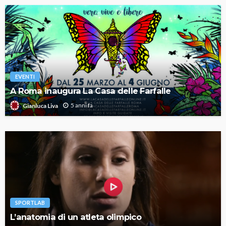
EVENTI
A Roma inaugura La Casa delle Farfalle
5 anni fa
Gianluca Liva
SPORTLAB
L’anatomia di un atleta olimpico