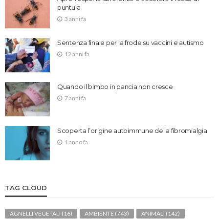
puntura
3 anni fa
Sentenza finale per la frode su vaccini e autismo
12 anni fa
Quando il bimbo in pancia non cresce
7 anni fa
Scoperta l’origine autoimmune della fibromialgia
1 anno fa
TAG CLOUD
AGNELLI VEGETALI
(16)
AMBIENTE
(743)
ANIMALI
(142)