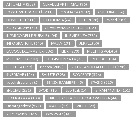
ATTUALITÀ
(352)
CERVELLI ARTIFICIALI
(36)
COSTUME E SOCIETÀ
(231)
CRONACA
(1337)
CULTURA
(366)
DOMESTICI
(100)
ECONOMIA
(64)
ESTERI
(78)
eventi
(187)
FOTOGRAFIA
(61)
GRAVIDANZA E DINTORNI
(53)
IL PARCO DELLE BUFALE
(404)
IN EVIDENZA
(775)
INFOGRAFICHE
(145)
IPAZIA
(131)
JEKYLL
(80)
LA VOCE DEL MASTER
(236)
LIBRI
(273)
MELTING POD
(8)
MULTIMEDIA
(103)
OGGISCIENZA TV
(30)
PODCAST
(94)
POLITICA
(158)
ricerca
(2083)
RICERCANDO ALL'ESTERO
(158)
RUBRICHE
(154)
SALUTE
(798)
SCOPERTE
(576)
secoli di scienza
(2)
SENZA BARRIERE
(45)
SPAZIO
(115)
SPECIALI
(221)
SPORT
(18)
SportLab
(14)
STRANIMONDI
(151)
TECNOLOGIA
(100)
TRIESTE CITTÀ DELLA CONOSCENZA
(44)
Uncategorized
(521)
VIAGGI
(25)
VIDEO
(28)
VITE PAZIENTI
(28)
WHAAAT?
(134)