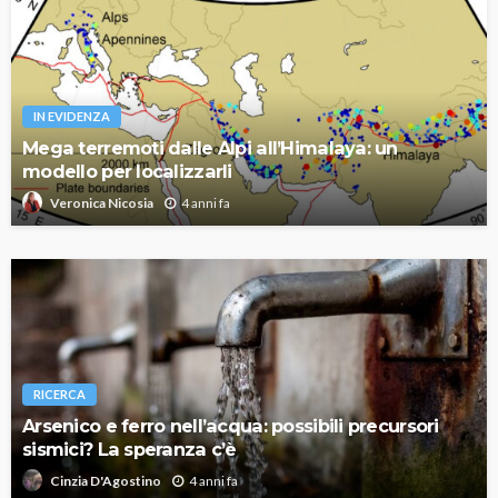
IN EVIDENZA
Mega terremoti dalle Alpi all’Himalaya: un
modello per localizzarli
4 anni fa
Veronica Nicosia
RICERCA
Arsenico e ferro nell’acqua: possibili precursori
sismici? La speranza c’è
4 anni fa
Cinzia D'Agostino