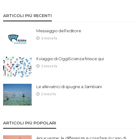
ARTICOLI PIÙ RECENTI
Messaggio dell’editore
1 mese fa
Il viaggio di OggiScienza finisce qui
1 mese fa
Le allevatrici di spugne a Jambiani
2 mesi fa
ARTICOLI PIÙ POPOLARI
Api e vespe: le differenze e cosa fare in caso di