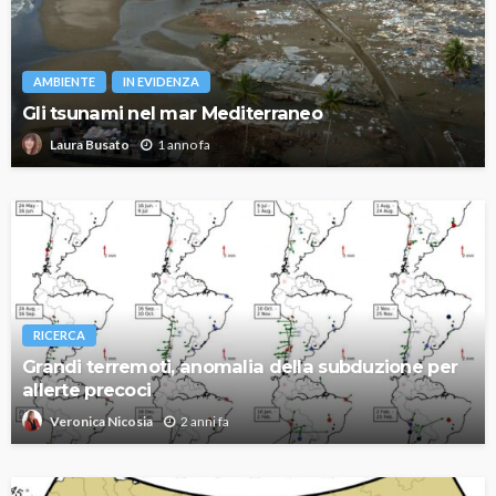
AMBIENTE
IN EVIDENZA
Gli tsunami nel mar Mediterraneo
1 anno fa
Laura Busato
RICERCA
Grandi terremoti, anomalia della subduzione per
allerte precoci
2 anni fa
Veronica Nicosia