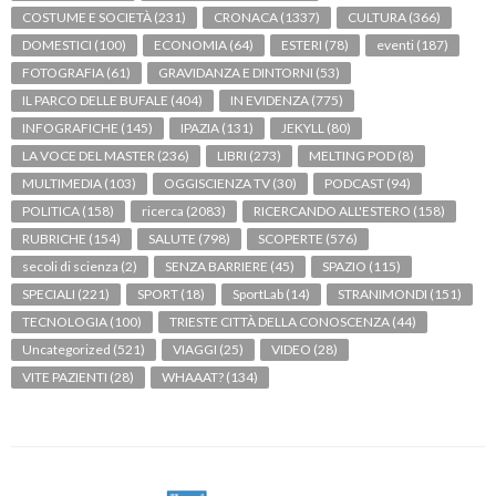
COSTUME E SOCIETÀ
(231)
CRONACA
(1337)
CULTURA
(366)
DOMESTICI
(100)
ECONOMIA
(64)
ESTERI
(78)
eventi
(187)
FOTOGRAFIA
(61)
GRAVIDANZA E DINTORNI
(53)
IL PARCO DELLE BUFALE
(404)
IN EVIDENZA
(775)
INFOGRAFICHE
(145)
IPAZIA
(131)
JEKYLL
(80)
LA VOCE DEL MASTER
(236)
LIBRI
(273)
MELTING POD
(8)
MULTIMEDIA
(103)
OGGISCIENZA TV
(30)
PODCAST
(94)
POLITICA
(158)
ricerca
(2083)
RICERCANDO ALL'ESTERO
(158)
RUBRICHE
(154)
SALUTE
(798)
SCOPERTE
(576)
secoli di scienza
(2)
SENZA BARRIERE
(45)
SPAZIO
(115)
SPECIALI
(221)
SPORT
(18)
SportLab
(14)
STRANIMONDI
(151)
TECNOLOGIA
(100)
TRIESTE CITTÀ DELLA CONOSCENZA
(44)
Uncategorized
(521)
VIAGGI
(25)
VIDEO
(28)
VITE PAZIENTI
(28)
WHAAAT?
(134)