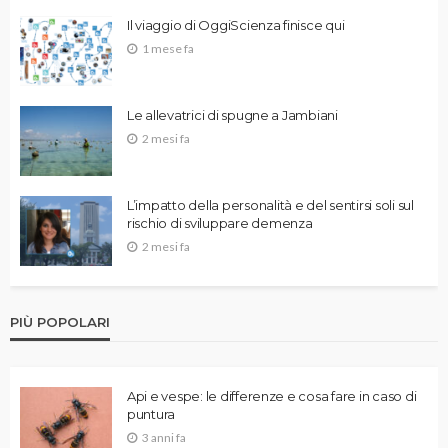
Il viaggio di OggiScienza finisce qui
1 mese fa
Le allevatrici di spugne a Jambiani
2 mesi fa
L’impatto della personalità e del sentirsi soli sul
rischio di sviluppare demenza
2 mesi fa
PIÙ POPOLARI
Api e vespe: le differenze e cosa fare in caso di
puntura
3 anni fa