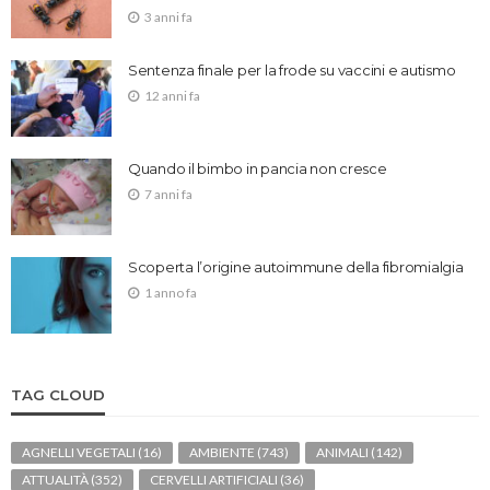
3 anni fa
Sentenza finale per la frode su vaccini e autismo
12 anni fa
Quando il bimbo in pancia non cresce
7 anni fa
Scoperta l’origine autoimmune della fibromialgia
1 anno fa
TAG CLOUD
AGNELLI VEGETALI
(16)
AMBIENTE
(743)
ANIMALI
(142)
ATTUALITÀ
(352)
CERVELLI ARTIFICIALI
(36)