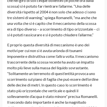
che nel giro di soli cinque bollettini (in poche ora dalla
scossa) si è potuto far rientrare l’allarme. “Una delle
diversità rispetto al 2004 è non solo che adesso ci sono
tre sistemi di warning,” spiega Romanelli, “ma anche che
una volta che si è capito che il meccanismo della scossa
era di tipo diverso – a scorrimento di tipo orizzontale – ci
si è potuti rassicurare e si è potuto chiudere l’allarme.
”
E proprio questa diversità di meccanismo è uno dei
motivi per cui non si è avuta un’onda di tsunami
imponente e distruttiva come l’altra volta. Il meccanismo
trascorrente della scossa recente ha avuto un impatto
molto più lieve sulla massa del liquido sovrastante.
“Solitamente un terremoto di quest’entità provoca uno
scorrimento sul piano di faglia che può essere dell’ordine
delle decine di metri. In questo caso lo scorrimento è
stato più orizzontale che verticale e quindi il
sollevamente d’acqua è stato minore” precisa Romanelli.
Il secondo dato importante è anche la magnitudo