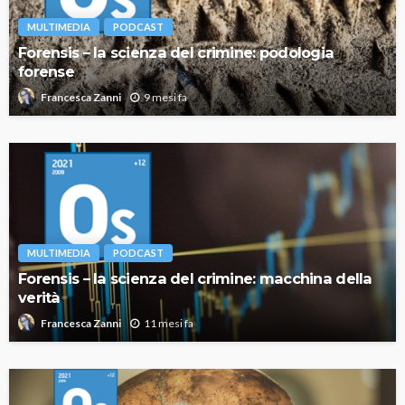
MULTIMEDIA
PODCAST
Forensis – la scienza del crimine: podologia
forense
9 mesi fa
Francesca Zanni
MULTIMEDIA
PODCAST
Forensis – la scienza del crimine: macchina della
verità
11 mesi fa
Francesca Zanni