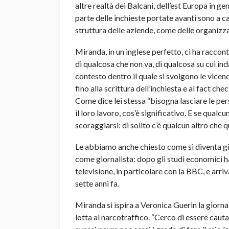
altre realtà dei Balcani, dell’est Europa in g
parte delle inchieste portate avanti sono a c
struttura delle aziende, come delle organizzaz
Miranda, in un inglese perfetto, ci ha raccont
di qualcosa che non va, di qualcosa su cui indag
contesto dentro il quale si svolgono le vicend
fino alla scrittura dell’inchiesta e al fact c
Come dice lei stessa “bisogna lasciare le per
il loro lavoro, cos’è significativo. E se qual
scoraggiarsi: di solito c’è qualcun altro che qu
Le abbiamo anche chiesto come si diventa gior
come giornalista: dopo gli studi economici h
televisione, in particolare con la BBC, e arri
sette anni fa.
Miranda si ispira a Veronica Guerin la giornal
lotta al narcotraffico. “Cerco di essere cauta