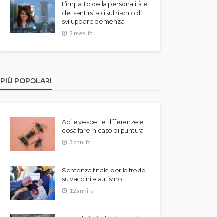
L’impatto della personalità e
del sentirsi soli sul rischio di
sviluppare demenza
2 mesi fa
PIÙ POPOLARI
Api e vespe: le differenze e
cosa fare in caso di puntura
3 anni fa
Sentenza finale per la frode
su vaccini e autismo
12 anni fa