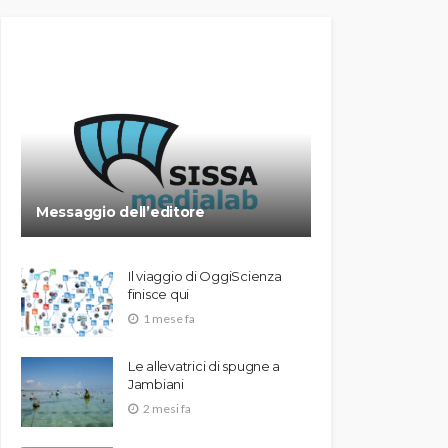
Messaggio dell’editore
Il viaggio di OggiScienza
finisce qui
1 mese fa
Le allevatrici di spugne a
Jambiani
2 mesi fa