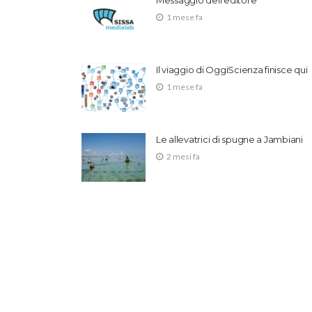
Messaggio dell’editore
1 mese fa
Il viaggio di OggiScienza finisce qui
1 mese fa
Le allevatrici di spugne a Jambiani
2 mesi fa