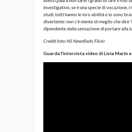
avessi paura non sarei i grado di fare il mio l
investigativo, se è una specie di vocazione, r
studi, tutti hanno le loro abilità e io sono br
divertente: non c’è niente di meglio che dire ‘t
dipendente dalla sensazione di portare alla lu
Crediti foto: NS Newsflash, Flickr
Guarda l’intervista video di Livia Marin 