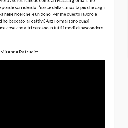
avoro”. Se le si chiede com’è arrivata al giornalismo
isponde sorridendo: “nasce dalla curiosità più che dagli
ava nelle ricerche, è un dono. Per me questo lavoro è
i ho beccato’ ai ‘cattivi’. Anzi, ormai sono quasi
ce cose che altri cercano in tutti i modi di nascondere.”
a Miranda Patrucic: