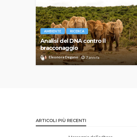
AMBIENTE
RICERCA
Analisi del DNA contro il
bracconaggio
Eleonora Degano
7 anni fa
ARTICOLI PIÙ RECENTI