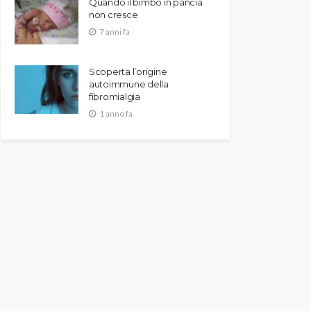
Quando il bimbo in pancia
non cresce
7 anni fa
Scoperta l’origine
autoimmune della
fibromialgia
1 anno fa