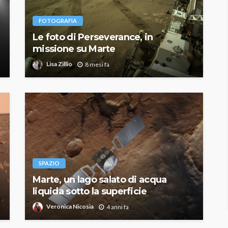
FOTOGRAFIA
Le foto di Perseverance, in
missione su Marte
Lisa Zillio
8 mesi fa
SPAZIO
Marte, un lago salato di acqua
liquida sotto la superficie
Veronica Nicosia
4 anni fa