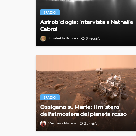
SPAZIO
Astrobiologia: intervista a Nathalie
Cabrol
Elisabetta Bonora
5 mesi fa
SPAZIO
Ossigeno su Marte: il mistero
dell’atmosfera del pianeta rosso
Veronica Nicosia
2 anni fa