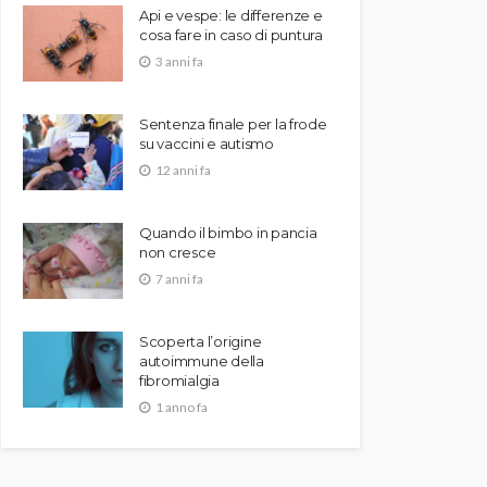
Api e vespe: le differenze e
cosa fare in caso di puntura
3 anni fa
Sentenza finale per la frode
su vaccini e autismo
12 anni fa
Quando il bimbo in pancia
non cresce
7 anni fa
Scoperta l’origine
autoimmune della
fibromialgia
1 anno fa