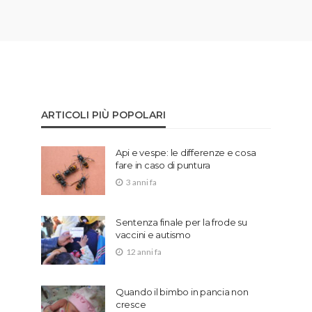
ARTICOLI PIÙ POPOLARI
Api e vespe: le differenze e cosa
fare in caso di puntura
3 anni fa
Sentenza finale per la frode su
vaccini e autismo
12 anni fa
Quando il bimbo in pancia non
cresce