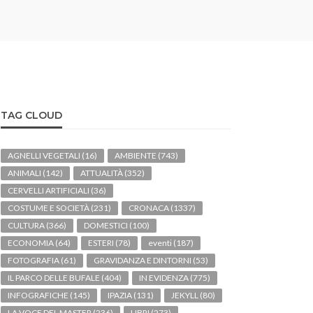
TAG CLOUD
AGNELLI VEGETALI
(16)
AMBIENTE
(743)
ANIMALI
(142)
ATTUALITÀ
(352)
CERVELLI ARTIFICIALI
(36)
COSTUME E SOCIETÀ
(231)
CRONACA
(1337)
CULTURA
(366)
DOMESTICI
(100)
ECONOMIA
(64)
ESTERI
(78)
eventi
(187)
FOTOGRAFIA
(61)
GRAVIDANZA E DINTORNI
(53)
IL PARCO DELLE BUFALE
(404)
IN EVIDENZA
(775)
INFOGRAFICHE
(145)
IPAZIA
(131)
JEKYLL
(80)
LA VOCE DEL MASTER
(236)
LIBRI
(273)