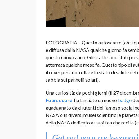
FOTOGRAFIA – Questo autoscatto (anzi questa
e diffusa dalla NASA qualche giorno fa sembr
questo nuovo anno. Gli scatti sono stati pres
atterrata qualche mese fa. Questo tipo di au
il rover per controllare lo stato di salute de
sabbia sui pannelli solari).
Una curiosità: da pochi giorni (il 27 dicembr
Foursquare
, ha lanciato un nuovo
badge
ded
guadagnato dagli utenti del famoso social 
NASA o in diversi musei scientifici e planet
della NASA dedicato ai suoi fan che recita (
Get out your rock-vapori