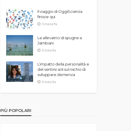
Il viaggio di OggiScienza
finisce qui
1 mese fa
Le allevatrici di spugne a
Jambiani
2 mesi fa
L’impatto della personalità e
del sentirsi soli sul rischio di
sviluppare demenza
2 mesi fa
PIÙ POPOLARI