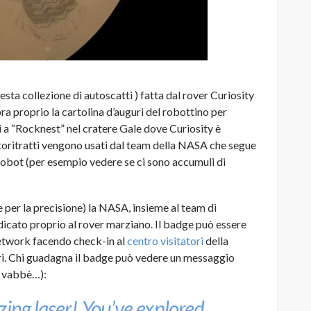
 collezione di autoscatti ) fatta dal rover Curiosity
a proprio la cartolina d’auguri del robottino per
i a “Rocknest” nel cratere Gale dove Curiosity è
toritratti vengono usati dal team della NASA che segue
l robot (per esempio vedere se ci sono accumuli di
e per la precisione) la NASA, insieme al team di
icato proprio al rover marziano. Il badge può essere
network facendo check-in al
centro visitatori
della
ari. Chi guadagna il badge può vedere un messaggio
e vabbè…):
zing laser! You’ve explored