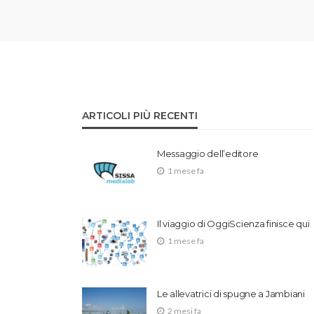
ARTICOLI PIÙ RECENTI
Messaggio dell’editore
1 mese fa
Il viaggio di OggiScienza finisce qui
1 mese fa
Le allevatrici di spugne a Jambiani
2 mesi fa