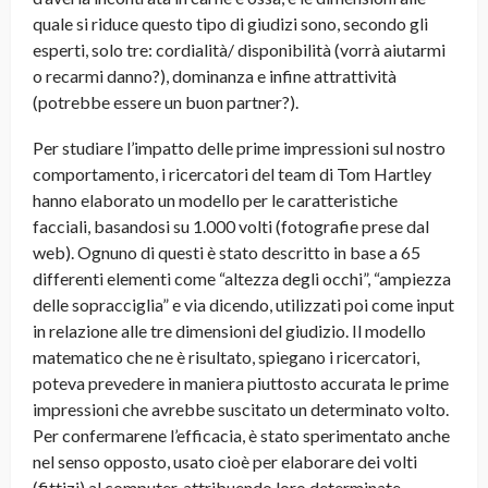
quale si riduce questo tipo di giudizi sono, secondo gli
esperti, solo tre: cordialità/ disponibilità (vorrà aiutarmi
o recarmi danno?), dominanza e infine attrattività
(potrebbe essere un buon partner?).
Per studiare l’impatto delle prime impressioni sul nostro
comportamento, i ricercatori del team di Tom Hartley
hanno elaborato un modello per le caratteristiche
facciali, basandosi su 1.000 volti (fotografie prese dal
web). Ognuno di questi è stato descritto in base a 65
differenti elementi come “altezza degli occhi”, “ampiezza
delle sopracciglia” e via dicendo, utilizzati poi come input
in relazione alle tre dimensioni del giudizio. Il modello
matematico che ne è risultato, spiegano i ricercatori,
poteva prevedere in maniera piuttosto accurata le prime
impressioni che avrebbe suscitato un determinato volto.
Per confermarene l’efficacia, è stato sperimentato anche
nel senso opposto, usato cioè per elaborare dei volti
(fittizi) al computer, attribuendo loro determinate