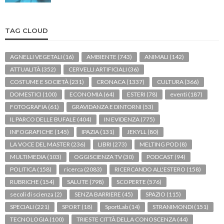
TAG CLOUD
AGNELLI VEGETALI
(16)
AMBIENTE
(743)
ANIMALI
(142)
ATTUALITÀ
(352)
CERVELLI ARTIFICIALI
(36)
COSTUME E SOCIETÀ
(231)
CRONACA
(1337)
CULTURA
(366)
DOMESTICI
(100)
ECONOMIA
(64)
ESTERI
(78)
eventi
(187)
FOTOGRAFIA
(61)
GRAVIDANZA E DINTORNI
(53)
IL PARCO DELLE BUFALE
(404)
IN EVIDENZA
(775)
INFOGRAFICHE
(145)
IPAZIA
(131)
JEKYLL
(80)
LA VOCE DEL MASTER
(236)
LIBRI
(273)
MELTING POD
(8)
MULTIMEDIA
(103)
OGGISCIENZA TV
(30)
PODCAST
(94)
POLITICA
(158)
ricerca
(2083)
RICERCANDO ALL'ESTERO
(158)
RUBRICHE
(154)
SALUTE
(798)
SCOPERTE
(576)
secoli di scienza
(2)
SENZA BARRIERE
(45)
SPAZIO
(115)
SPECIALI
(221)
SPORT
(18)
SportLab
(14)
STRANIMONDI
(151)
TECNOLOGIA
(100)
TRIESTE CITTÀ DELLA CONOSCENZA
(44)