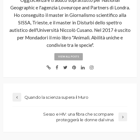
OggiScienza e traduco soprattutto per National
Geographic e l'agenzia Loveurope and Partners di Londra.
Ho conseguito il master in Giornalismo scientifico alla
SISSA, Trieste, e il master in Disturbi dello spettro
autistico dell'Università Niccolò Cusano. Nel 2017 è uscito
per Mondadori il mio libro "Animali. Abilità uniche e
condivise tra le specie".
VIEW ALL POSTS
Quando la scienza supera il Muro
Sesso e HIV: una fibra che scompare
proteggerà le donne dal virus