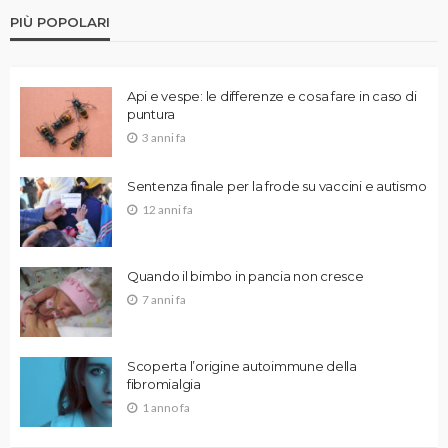
PIÙ POPOLARI
Api e vespe: le differenze e cosa fare in caso di
puntura
3 anni fa
Sentenza finale per la frode su vaccini e autismo
12 anni fa
Quando il bimbo in pancia non cresce
7 anni fa
Scoperta l’origine autoimmune della
fibromialgia
1 anno fa