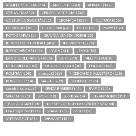
AGNELLI VEGETALI
(16)
AMBIENTE
(743)
ANIMALI
(142)
ATTUALITÀ
(352)
CERVELLI ARTIFICIALI
(36)
COSTUME E SOCIETÀ
(231)
CRONACA
(1337)
CULTURA
(366)
DOMESTICI
(100)
ECONOMIA
(64)
ESTERI
(78)
eventi
(187)
FOTOGRAFIA
(61)
GRAVIDANZA E DINTORNI
(53)
IL PARCO DELLE BUFALE
(404)
IN EVIDENZA
(775)
INFOGRAFICHE
(145)
IPAZIA
(131)
JEKYLL
(80)
LA VOCE DEL MASTER
(236)
LIBRI
(273)
MELTING POD
(8)
MULTIMEDIA
(103)
OGGISCIENZA TV
(30)
PODCAST
(94)
POLITICA
(158)
ricerca
(2083)
RICERCANDO ALL'ESTERO
(158)
RUBRICHE
(154)
SALUTE
(798)
SCOPERTE
(576)
secoli di scienza
(2)
SENZA BARRIERE
(45)
SPAZIO
(115)
SPECIALI
(221)
SPORT
(18)
SportLab
(14)
STRANIMONDI
(151)
TECNOLOGIA
(100)
TRIESTE CITTÀ DELLA CONOSCENZA
(44)
Uncategorized
(521)
VIAGGI
(25)
VIDEO
(28)
VITE PAZIENTI
(28)
WHAAAT?
(134)