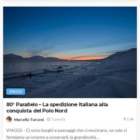
VIAGGI
80° Parallelo – La spedizione italiana alla
conquista del Polo Nord
2.6k
5 anni fa
Marcello Turconi
VIAGGI - Ci sono luoghi e paesaggi che ci mostrano, se solo ci
fermiamo un istante a osservarli, la grandiosità...