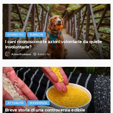
DOMESTICI
RUBRICHE
I cani riconoscono le azioni volontarie da quelle
involontarie?
4 mesi fa
Anna Romano
ATTUALITÀ
IN EVIDENZA
Breve storia di una controversia edibile