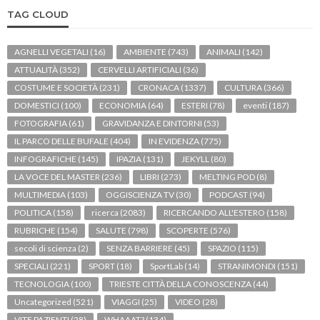
TAG CLOUD
AGNELLI VEGETALI
(16)
AMBIENTE
(743)
ANIMALI
(142)
ATTUALITÀ
(352)
CERVELLI ARTIFICIALI
(36)
COSTUME E SOCIETÀ
(231)
CRONACA
(1337)
CULTURA
(366)
DOMESTICI
(100)
ECONOMIA
(64)
ESTERI
(78)
eventi
(187)
FOTOGRAFIA
(61)
GRAVIDANZA E DINTORNI
(53)
IL PARCO DELLE BUFALE
(404)
IN EVIDENZA
(775)
INFOGRAFICHE
(145)
IPAZIA
(131)
JEKYLL
(80)
LA VOCE DEL MASTER
(236)
LIBRI
(273)
MELTING POD
(8)
MULTIMEDIA
(103)
OGGISCIENZA TV
(30)
PODCAST
(94)
POLITICA
(158)
ricerca
(2083)
RICERCANDO ALL'ESTERO
(158)
RUBRICHE
(154)
SALUTE
(798)
SCOPERTE
(576)
secoli di scienza
(2)
SENZA BARRIERE
(45)
SPAZIO
(115)
SPECIALI
(221)
SPORT
(18)
SportLab
(14)
STRANIMONDI
(151)
TECNOLOGIA
(100)
TRIESTE CITTÀ DELLA CONOSCENZA
(44)
Uncategorized
(521)
VIAGGI
(25)
VIDEO
(28)
VITE PAZIENTI
(28)
WHAAAT?
(134)