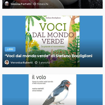
5 mesi fa
Simona Perfetti
LIBRI
“Voci dal mondo verde” di Stefano Bordiglioni
1 anno fa
Veronica Ruberti