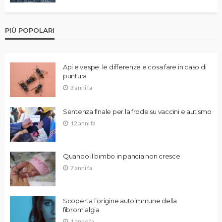
PIÙ POPOLARI
Api e vespe: le differenze e cosa fare in caso di
puntura
3 anni fa
Sentenza finale per la frode su vaccini e autismo
12 anni fa
Quando il bimbo in pancia non cresce
7 anni fa
Scoperta l’origine autoimmune della
fibromialgia
1 anno fa