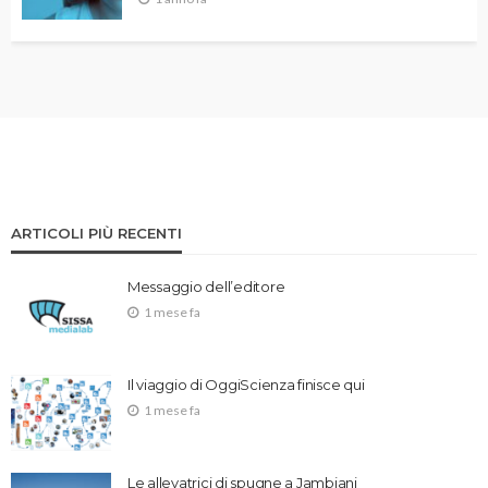
ARTICOLI PIÙ RECENTI
Messaggio dell’editore
1 mese fa
Il viaggio di OggiScienza finisce qui
1 mese fa
Le allevatrici di spugne a Jambiani