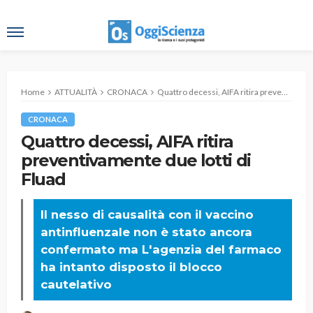
Home
ATTUALITÀ
CRONACA
Quattro decessi, AIFA ritira preventivamente due lotti di Fluad
CRONACA
Quattro decessi, AIFA ritira
preventivamente due lotti di
Fluad
Il nesso di causalità con il vaccino
antinfluenzale non è stato ancora
confermato ma L'agenzia del farmaco
ha intanto disposto il blocco
cautelativo