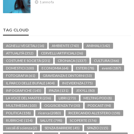
1 anno fa
TAG CLOUD
AGNELLI VEGETALI
(16)
AMBIENTE
(743)
ANIMALI
(142)
ATTUALITÀ
(352)
CERVELLI ARTIFICIALI
(36)
COSTUME E SOCIETÀ
(231)
CRONACA
(1337)
CULTURA
(366)
DOMESTICI
(100)
ECONOMIA
(64)
ESTERI
(78)
eventi
(187)
FOTOGRAFIA
(61)
GRAVIDANZA E DINTORNI
(53)
IL PARCO DELLE BUFALE
(404)
IN EVIDENZA
(775)
INFOGRAFICHE
(145)
IPAZIA
(131)
JEKYLL
(80)
LA VOCE DEL MASTER
(236)
LIBRI
(273)
MELTING POD
(8)
MULTIMEDIA
(103)
OGGISCIENZA TV
(30)
PODCAST
(94)
POLITICA
(158)
ricerca
(2083)
RICERCANDO ALL'ESTERO
(158)
RUBRICHE
(154)
SALUTE
(798)
SCOPERTE
(576)
secoli di scienza
(2)
SENZA BARRIERE
(45)
SPAZIO
(115)