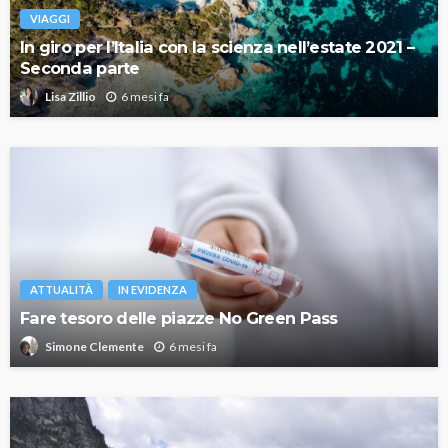
VIAGGI
In giro per l’Italia con la scienza nell’estate 2021 –
Seconda parte
6 mesi fa
Lisa Zillio
ATTUALITÀ
IN EVIDENZA
Fare tesoro delle piazze No Green Pass
6 mesi fa
Simone Clemente