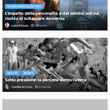
RICERCANDO ALL'ESTERO
L’impatto della personalità e del sentirsi soli sul
rischio di sviluppare demenza
2 mesi fa
Luisa Alessio
SALUTE
SPORT
Sotto pressione: la persona dietro l’atleta
2 mesi fa
Camilla de Fazio