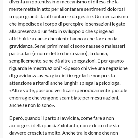
diventa un potentissimo meccanismo di difesa che la
mente mette in atto per allontanare sentimenti dolorosi
troppo grandi da affrontare e da gestire. Un meccanismo
che impedisce al corpo di percepire le sensazioni legate
alla presenza di un feto in sviluppo o che spinge ad
attribuirle a cause che niente hanno a che fare con la
gravidanza. Se nei primi mesi ci sono nausee o malesseri
particolari (e non è detto che ci siano), la donna,
semplicemente, se ne dà altre spiegazioni. E per quanto
riguarda le mestruazioni? «Spesso chi vive una negazione
di gravidanza aveva già cicli irregolari e non presta
attenzione a ritardi anche lunghi» spiega la psicologa.
«Altre volte, possono verificarsi periodicamente piccole
emorragie che vengono scambiate per mestruazioni,
anche se non lo sono».
E però, quando il parto si avvicina, come fare a non
accorgersi della pancia? «Intanto, non è detto che sia
davvero cresciuta molto. Anche tra le donne che non