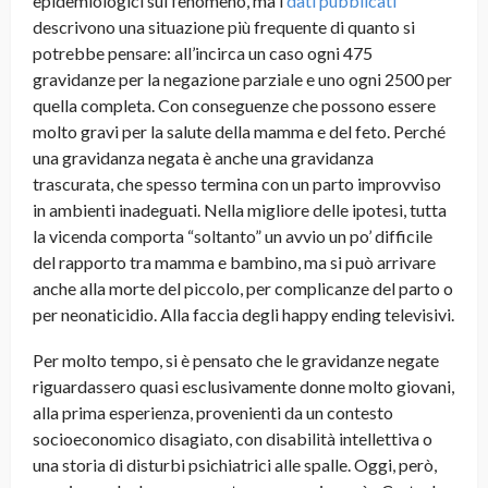
epidemiologici sul fenomeno, ma i
dati pubblicati
descrivono una situazione più frequente di quanto si
potrebbe pensare: all’incirca un caso ogni 475
gravidanze per la negazione parziale e uno ogni 2500 per
quella completa. Con conseguenze che possono essere
molto gravi per la salute della mamma e del feto. Perché
una gravidanza negata è anche una gravidanza
trascurata, che spesso termina con un parto improvviso
in ambienti inadeguati. Nella migliore delle ipotesi, tutta
la vicenda comporta “soltanto” un avvio un po’ difficile
del rapporto tra mamma e bambino, ma si può arrivare
anche alla morte del piccolo, per complicanze del parto o
per neonaticidio. Alla faccia degli happy ending televisivi.
Per molto tempo, si è pensato che le gravidanze negate
riguardassero quasi esclusivamente donne molto giovani,
alla prima esperienza, provenienti da un contesto
socioeconomico disagiato, con disabilità intellettiva o
una storia di disturbi psichiatrici alle spalle. Oggi, però,