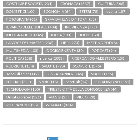
COSTUME E SOCIETÀ
(231)
CRONACA
(1337)
CULTURA
(366)
DOMESTICI
(100)
ECONOMIA
(64)
ESTERI
(78)
eventi
(187)
FOTOGRAFIA
(61)
GRAVIDANZA E DINTORNI
(53)
IL PARCO DELLE BUFALE
(404)
IN EVIDENZA
(775)
INFOGRAFICHE
(145)
IPAZIA
(131)
JEKYLL
(80)
LA VOCE DEL MASTER
(236)
LIBRI
(273)
MELTING POD
(8)
MULTIMEDIA
(103)
OGGISCIENZA TV
(30)
PODCAST
(94)
POLITICA
(158)
ricerca
(2083)
RICERCANDO ALL'ESTERO
(158)
RUBRICHE
(154)
SALUTE
(798)
SCOPERTE
(576)
secoli di scienza
(2)
SENZA BARRIERE
(45)
SPAZIO
(115)
SPECIALI
(221)
SPORT
(18)
SportLab
(14)
STRANIMONDI
(151)
TECNOLOGIA
(100)
TRIESTE CITTÀ DELLA CONOSCENZA
(44)
Uncategorized
(521)
VIAGGI
(25)
VIDEO
(28)
VITE PAZIENTI
(28)
WHAAAT?
(134)