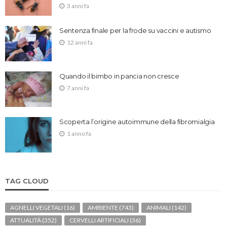
3 anni fa
Sentenza finale per la frode su vaccini e autismo
12 anni fa
Quando il bimbo in pancia non cresce
7 anni fa
Scoperta l’origine autoimmune della fibromialgia
1 anno fa
TAG CLOUD
AGNELLI VEGETALI
(16)
AMBIENTE
(743)
ANIMALI
(142)
ATTUALITÀ
(352)
CERVELLI ARTIFICIALI
(36)