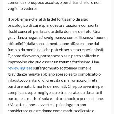
comunicazione, poco ascolto, o perché anche loro non
vogliono vedere».
Il problema è che, al di là del fortissimo disagio
psicologico di cui è spia, questa situazione comporta
rischi concreti per la salute della donna e del feto. Una
gravidanza negata si svolge senza controlli, senza “buone
abitudini” (dalla sana alimentazione all’astensione dal
fumo o da medicinali che potrebbero essere pericolosi).
E, come dicevamo, porta spesso a un parto solitario e
improvviso che può essere un trauma fortissimo. Una
review inglese
sull’argomento sottolinea come le
gravidanze negate abbiano spesso esito complicato o
infausto, con ritardi di crescita o malformazioni fetali,
parti prematuri, morte dei neonati. Che può avvenire per
complicanze, per negligenza o trascuratezza durante il
parto, se la madre è sola e sotto schock, o per uccisione.
«Ma attenzione – avverte la psicologa – a non
considerare queste donne come madri scellerate o