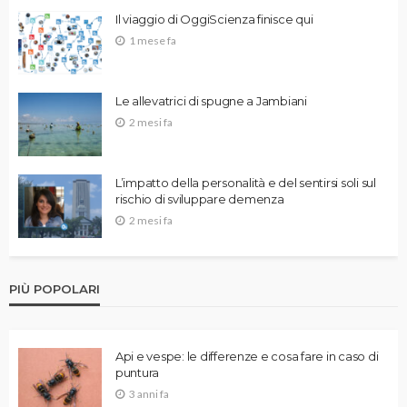
Il viaggio di OggiScienza finisce qui
1 mese fa
Le allevatrici di spugne a Jambiani
2 mesi fa
L’impatto della personalità e del sentirsi soli sul
rischio di sviluppare demenza
2 mesi fa
PIÙ POPOLARI
Api e vespe: le differenze e cosa fare in caso di
puntura
3 anni fa