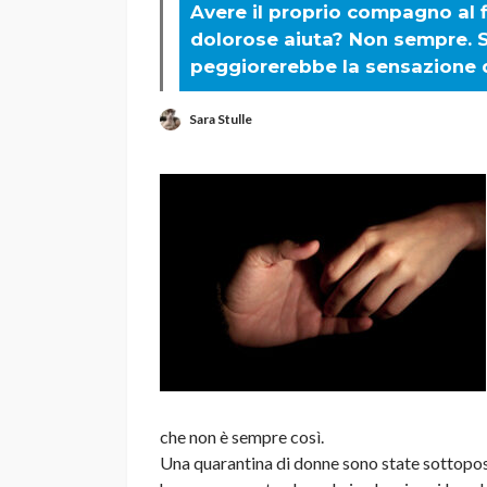
Avere il proprio compagno al
dolorose aiuta? Non sempre. Se
peggiorerebbe la sensazione d
Sara Stulle
che non è sempre così.
Una quarantina di donne sono state sottoposte