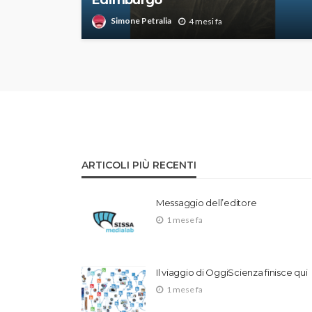
Simone Petralia
4 mesi fa
ARTICOLI PIÙ RECENTI
Messaggio dell’editore
1 mese fa
Il viaggio di OggiScienza finisce qui
1 mese fa