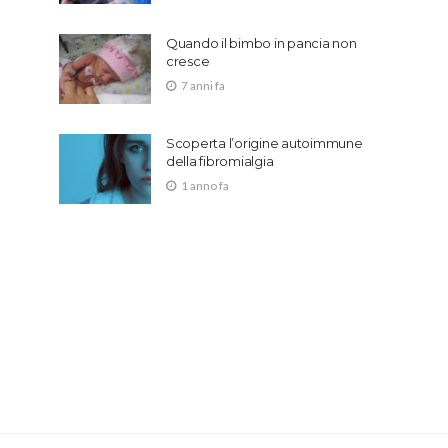
Quando il bimbo in pancia non
cresce
7 anni fa
Scoperta l’origine autoimmune
della fibromialgia
1 anno fa