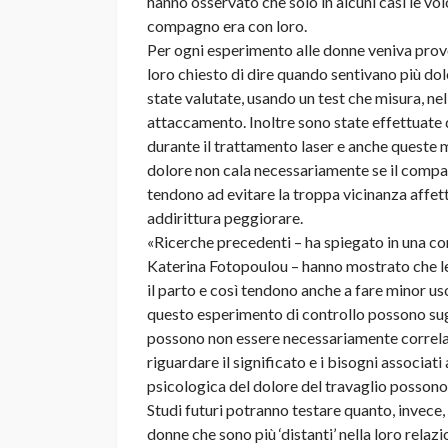
hanno osservato che solo in alcuni casi le vo
compagno era con loro.
Per ogni esperimento alle donne veniva prov
loro chiesto di dire quando sentivano più do
state valutate, usando un test che misura, nell’
attaccamento. Inoltre sono state effettuate de
durante il trattamento laser e anche queste m
dolore non cala necessariamente se il compag
tendono ad evitare la troppa vicinanza affet
addirittura peggiorare.
«Ricerche precedenti – ha spiegato in una co
Katerina Fotopoulou – hanno mostrato che l
il parto e così tendono anche a fare minor uso d
questo esperimento di controllo possono sugg
possono non essere necessariamente correlati
riguardare il significato e i bisogni associati
psicologica del dolore del travaglio possono 
Studi futuri potranno testare quanto, invece, 
donne che sono più ‘distanti’ nella loro relazi