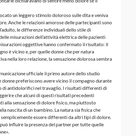
lontarie dichiaravano di sentire meno dolore se il
ocato un leggero stimolo doloroso sulle dita e veniva
lore. Anche le relazioni amorose delle partecipanti sono
adulto, le differenze individuali dello stile di
lle misurazioni dell’attività elettrica delle pazienti
isurazioni oggettive hanno confermato il risultato: il
no è vicino e, per quelle donne che per natura
tiva nella loro relazione, la sensazione dolorosa sembra
municazione ufficiale il primo autore dello studio
e donne preferiscono avere vicino il compagno durante
i antidolorifici nel travaglio. I risultati differenti di
erire che alcuni di questi risultati precedenti
 alla sensazione di dolore fisico, ma piuttosto
 alla nascita di un bambino. La natura sia fisica che
semplicemente essere differenti da altri tipi di dolore.
può influire la presenza del partner per tutte quelle
one».