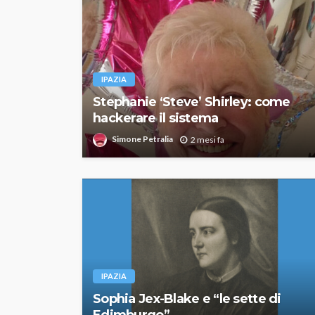
IPAZIA
Stephanie ‘Steve’ Shirley: come
hackerare il sistema
Simone Petralia
2 mesi fa
IPAZIA
Sophia Jex-Blake e “le sette di
Edimburgo”