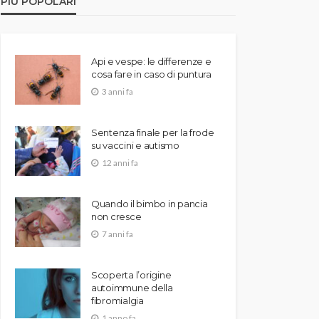
PIÙ POPOLARI
Api e vespe: le differenze e
cosa fare in caso di puntura
3 anni fa
Sentenza finale per la frode
su vaccini e autismo
12 anni fa
Quando il bimbo in pancia
non cresce
7 anni fa
Scoperta l’origine
autoimmune della
fibromialgia
1 anno fa