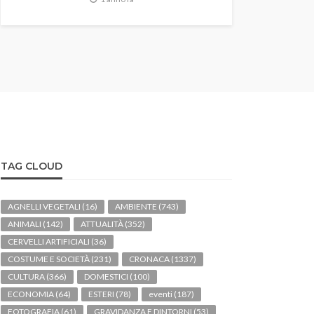
TAG CLOUD
AGNELLI VEGETALI
(16)
AMBIENTE
(743)
ANIMALI
(142)
ATTUALITÀ
(352)
CERVELLI ARTIFICIALI
(36)
COSTUME E SOCIETÀ
(231)
CRONACA
(1337)
CULTURA
(366)
DOMESTICI
(100)
ECONOMIA
(64)
ESTERI
(78)
eventi
(187)
FOTOGRAFIA
(61)
GRAVIDANZA E DINTORNI
(53)