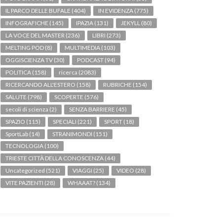
IL PARCO DELLE BUFALE
(404)
IN EVIDENZA
(775)
INFOGRAFICHE
(145)
IPAZIA
(131)
JEKYLL
(80)
LA VOCE DEL MASTER
(236)
LIBRI
(273)
MELTING POD
(8)
MULTIMEDIA
(103)
OGGISCIENZA TV
(30)
PODCAST
(94)
POLITICA
(158)
ricerca
(2083)
RICERCANDO ALL'ESTERO
(158)
RUBRICHE
(154)
SALUTE
(798)
SCOPERTE
(576)
secoli di scienza
(2)
SENZA BARRIERE
(45)
SPAZIO
(115)
SPECIALI
(221)
SPORT
(18)
SportLab
(14)
STRANIMONDI
(151)
TECNOLOGIA
(100)
TRIESTE CITTÀ DELLA CONOSCENZA
(44)
Uncategorized
(521)
VIAGGI
(25)
VIDEO
(28)
VITE PAZIENTI
(28)
WHAAAT?
(134)