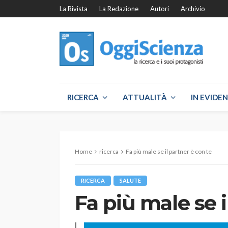
La Rivista
La Redazione
Autori
Archivio
RICERCA
ATTUALITÀ
IN EVIDE
Home
ricerca
Fa più male se il partner è con te
RICERCA
SALUTE
Fa più male se i