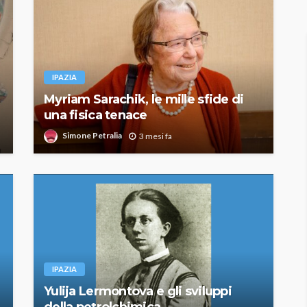
IPAZIA
Myriam Sarachik, le mille sfide di
una fisica tenace
Simone Petralia
3 mesi fa
IPAZIA
Yulija Lermontova e gli sviluppi
della petrolchimica