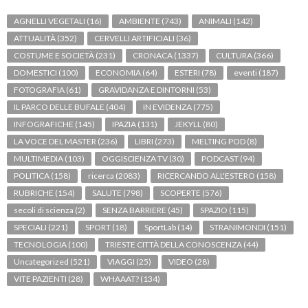
AGNELLI VEGETALI
(16)
AMBIENTE
(743)
ANIMALI
(142)
ATTUALITÀ
(352)
CERVELLI ARTIFICIALI
(36)
COSTUME E SOCIETÀ
(231)
CRONACA
(1337)
CULTURA
(366)
DOMESTICI
(100)
ECONOMIA
(64)
ESTERI
(78)
eventi
(187)
FOTOGRAFIA
(61)
GRAVIDANZA E DINTORNI
(53)
IL PARCO DELLE BUFALE
(404)
IN EVIDENZA
(775)
INFOGRAFICHE
(145)
IPAZIA
(131)
JEKYLL
(80)
LA VOCE DEL MASTER
(236)
LIBRI
(273)
MELTING POD
(8)
MULTIMEDIA
(103)
OGGISCIENZA TV
(30)
PODCAST
(94)
POLITICA
(158)
ricerca
(2083)
RICERCANDO ALL'ESTERO
(158)
RUBRICHE
(154)
SALUTE
(798)
SCOPERTE
(576)
secoli di scienza
(2)
SENZA BARRIERE
(45)
SPAZIO
(115)
SPECIALI
(221)
SPORT
(18)
SportLab
(14)
STRANIMONDI
(151)
TECNOLOGIA
(100)
TRIESTE CITTÀ DELLA CONOSCENZA
(44)
Uncategorized
(521)
VIAGGI
(25)
VIDEO
(28)
VITE PAZIENTI
(28)
WHAAAT?
(134)