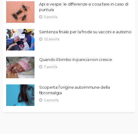
Api e vespe: le differenze e cosa fare in caso di
puntura
3 anni fa
Sentenza finale per la frode su vaccini e autismo
12 anni fa
Quando il bimbo in pancia non cresce
7 anni fa
Scoperta l’origine autoimmune della
fibromialgia
1 anno fa