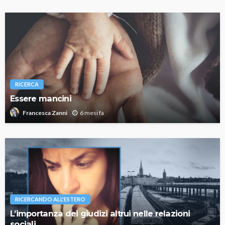
RICERCA
Essere mancini
6 mesi fa
Francesca Zanni
RICERCANDO ALL'ESTERO
L’importanza dei giudizi altrui nelle relazioni
sociali