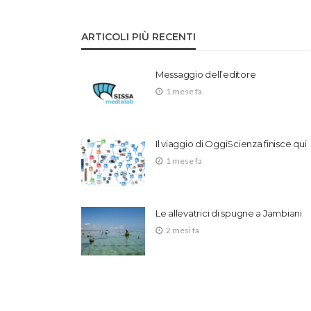
ARTICOLI PIÙ RECENTI
Messaggio dell’editore
1 mese fa
Il viaggio di OggiScienza finisce qui
1 mese fa
Le allevatrici di spugne a Jambiani
2 mesi fa