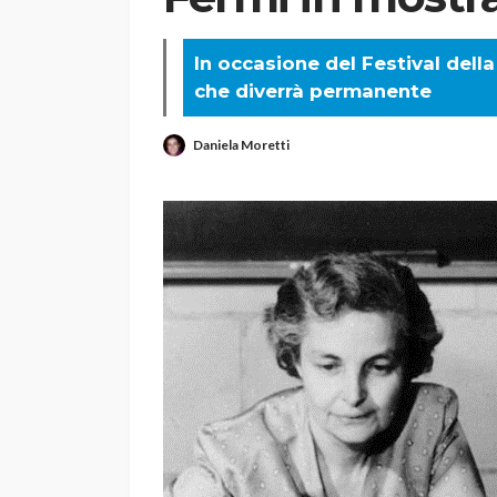
In occasione del Festival dell
che diverrà permanente
Daniela Moretti