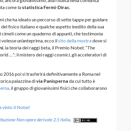
o, ancora giovanissimo, alla ribalta nella comunità
iuta come la
statistica Fermi-Dirac
.
mi che ha ideato un percorso di sette tappe per guidare
i del fisico italiano e qualche aspetto inedito della sua
i cimeli come un quaderno di appunti, che testimonia
i volesse un’anteprima, ecco il
sito della mostra
dove si
ni
, la teoria dei raggi beta, il Premio Nobel; “The
rld …”; il mistero dei raggi cosmici, gli acceleratori di
o 2016 poi si trasferirà definitivamente a Roma nel
torica palazzina di
via Panisperna
da cui tutto è
perna
, il gruppo di giovanissimi fisici che collaborarono
a vinto il Nobel
uzione-Non opere derivate 2.5 Italia
.