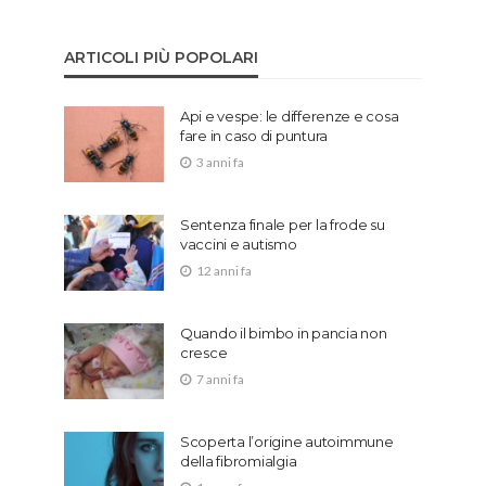
ARTICOLI PIÙ POPOLARI
Api e vespe: le differenze e cosa
fare in caso di puntura
3 anni fa
Sentenza finale per la frode su
vaccini e autismo
12 anni fa
Quando il bimbo in pancia non
cresce
7 anni fa
Scoperta l’origine autoimmune
della fibromialgia