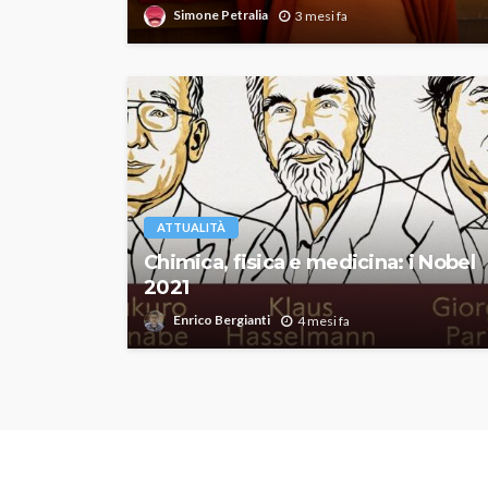
Simone Petralia
3 mesi fa
ATTUALITÀ
Chimica, fisica e medicina: i Nobel
2021
Enrico Bergianti
4 mesi fa