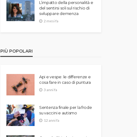
L’impatto della personalità e
del sentirsi soli sul rischio di
sviluppare demenza
2 mesi fa
PIÙ POPOLARI
Api e vespe: le differenze e
cosa fare in caso di puntura
3 anni fa
Sentenza finale per la frode
su vaccini e autismo
12 anni fa