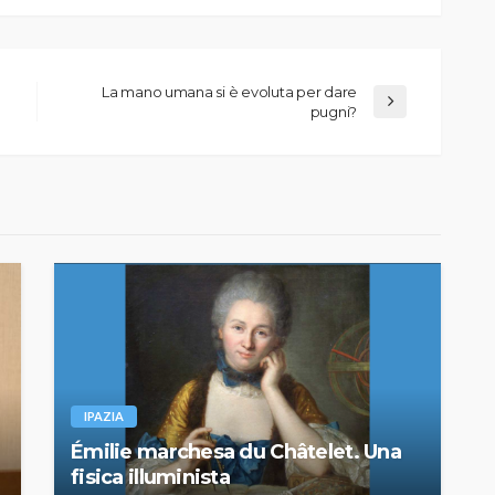
La mano umana si è evoluta per dare
pugni?
IPAZIA
Émilie marchesa du Châtelet. Una
fisica illuminista