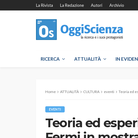
La Rivista
La Redazione
Autori
Archivio
RICERCA
ATTUALITÀ
IN EVIDE
Home
ATTUALITÀ
CULTURA
eventi
Teoria ed e
EVENTI
Teoria ed esper
Fermi in mostr