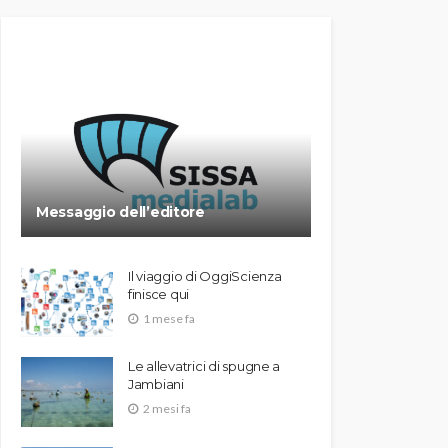
Messaggio dell’editore
Il viaggio di OggiScienza
finisce qui
1 mese fa
Le allevatrici di spugne a
Jambiani
2 mesi fa