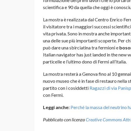
formulazione dei primi lavori che lo portaron
scientifica e 90 da quella che oggi è conosc
La mostra è realizzata dal Centro Enrico Fer
il visitatore tra i maggiori successi scientific
vita privata. Sono in mostra anche important
una delle sue più importanti scoperte. Per ch
può dare una sbirciatina tra fermioni e
boso
Italian navigator has just landed in the new wo
particelle e l’ultimo dono di Fermi all’Italia.
La mostra resterà a Genova fino al 10 gennai
nuovo museo che è in fase di restauro nella s
partito con i cosiddetti
Ragazzi di via Panis
con Fermi.
Leggi anche:
Perché la massa del neutrino h
Pubblicato con licenza
Creative Commons Attrib