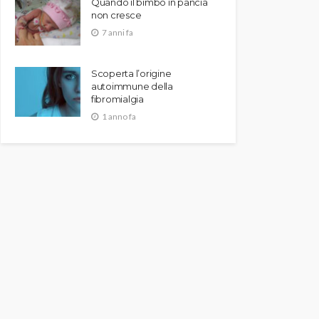
Quando il bimbo in pancia
non cresce
7 anni fa
Scoperta l’origine
autoimmune della
fibromialgia
1 anno fa