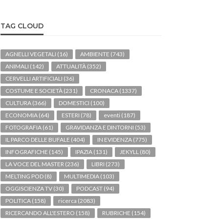
TAG CLOUD
AGNELLI VEGETALI
(16)
AMBIENTE
(743)
ANIMALI
(142)
ATTUALITÀ
(352)
CERVELLI ARTIFICIALI
(36)
COSTUME E SOCIETÀ
(231)
CRONACA
(1337)
CULTURA
(366)
DOMESTICI
(100)
ECONOMIA
(64)
ESTERI
(78)
eventi
(187)
FOTOGRAFIA
(61)
GRAVIDANZA E DINTORNI
(53)
IL PARCO DELLE BUFALE
(404)
IN EVIDENZA
(775)
INFOGRAFICHE
(145)
IPAZIA
(131)
JEKYLL
(80)
LA VOCE DEL MASTER
(236)
LIBRI
(273)
MELTING POD
(8)
MULTIMEDIA
(103)
OGGISCIENZA TV
(30)
PODCAST
(94)
POLITICA
(158)
ricerca
(2083)
RICERCANDO ALL'ESTERO
(158)
RUBRICHE
(154)