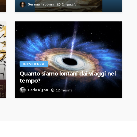
Serena Fabbrini
3 mesi fa
IN EVIDENZA
Quanto siamo lontani dai viaggi nel
tempo?
Carlo Rigon
12 mesi fa