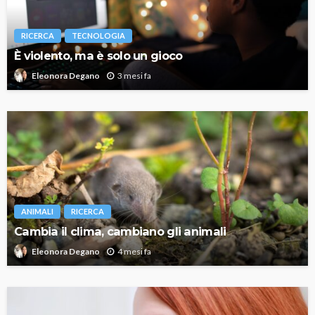
RICERCA
TECNOLOGIA
È violento, ma è solo un gioco
3 mesi fa
Eleonora Degano
ANIMALI
RICERCA
Cambia il clima, cambiano gli animali
4 mesi fa
Eleonora Degano