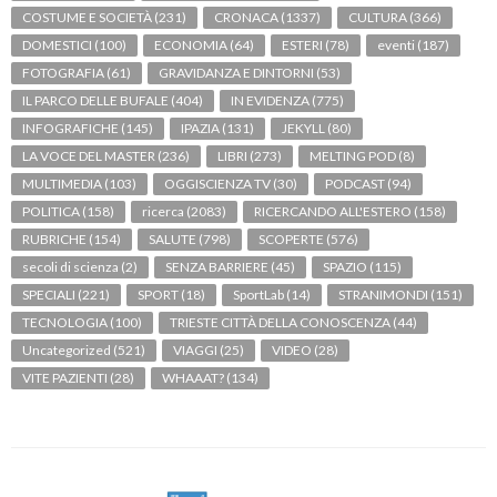
COSTUME E SOCIETÀ
(231)
CRONACA
(1337)
CULTURA
(366)
DOMESTICI
(100)
ECONOMIA
(64)
ESTERI
(78)
eventi
(187)
FOTOGRAFIA
(61)
GRAVIDANZA E DINTORNI
(53)
IL PARCO DELLE BUFALE
(404)
IN EVIDENZA
(775)
INFOGRAFICHE
(145)
IPAZIA
(131)
JEKYLL
(80)
LA VOCE DEL MASTER
(236)
LIBRI
(273)
MELTING POD
(8)
MULTIMEDIA
(103)
OGGISCIENZA TV
(30)
PODCAST
(94)
POLITICA
(158)
ricerca
(2083)
RICERCANDO ALL'ESTERO
(158)
RUBRICHE
(154)
SALUTE
(798)
SCOPERTE
(576)
secoli di scienza
(2)
SENZA BARRIERE
(45)
SPAZIO
(115)
SPECIALI
(221)
SPORT
(18)
SportLab
(14)
STRANIMONDI
(151)
TECNOLOGIA
(100)
TRIESTE CITTÀ DELLA CONOSCENZA
(44)
Uncategorized
(521)
VIAGGI
(25)
VIDEO
(28)
VITE PAZIENTI
(28)
WHAAAT?
(134)