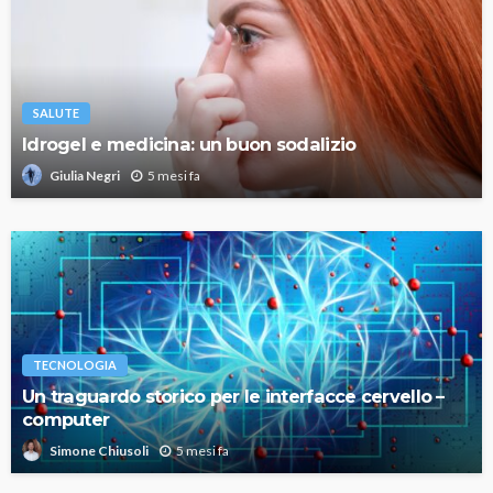
SALUTE
Idrogel e medicina: un buon sodalizio
5 mesi fa
Giulia Negri
TECNOLOGIA
Un traguardo storico per le interfacce cervello –
computer
5 mesi fa
Simone Chiusoli