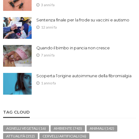
3 anni fa
Sentenza finale per la frode su vaccini e autismo
12 anni fa
Quando il bimbo in pancia non cresce
7 anni fa
Scoperta l’origine autoimmune della fibromialgia
1 anno fa
TAG CLOUD
AGNELLI VEGETALI
(16)
AMBIENTE
(743)
ANIMALI
(142)
ATTUALITÀ
(352)
CERVELLI ARTIFICIALI
(36)