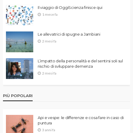
Il viaggio di OggiScienza finisce qui
1 mese fa
Le allevatrici di spugne a Jambiani
2 mesi fa
L’impatto della personalità e del sentirsi soli sul
rischio di sviluppare demenza
2 mesi fa
PIÙ POPOLARI
Api e vespe: le differenze e cosa fare in caso di
puntura
3 anni fa