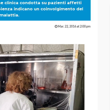
ne clinica condotta su pazienti affetti
apienza indicano un coinvolgimento del
malattia.
Mar. 22, 2016 at 2:00 pm