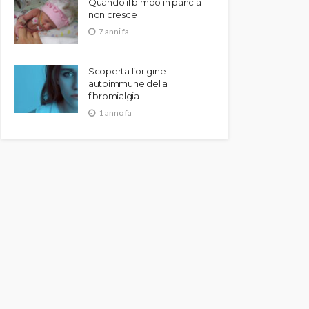
Quando il bimbo in pancia
non cresce
7 anni fa
Scoperta l’origine
autoimmune della
fibromialgia
1 anno fa