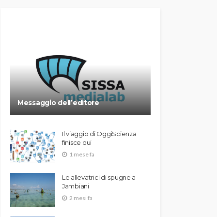
Messaggio dell’editore
Il viaggio di OggiScienza
finisce qui
1 mese fa
Le allevatrici di spugne a
Jambiani
2 mesi fa