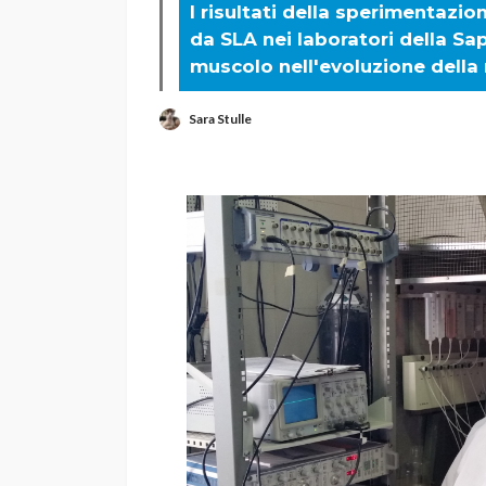
I risultati della sperimentazio
da SLA nei laboratori della S
muscolo nell'evoluzione della 
Sara Stulle