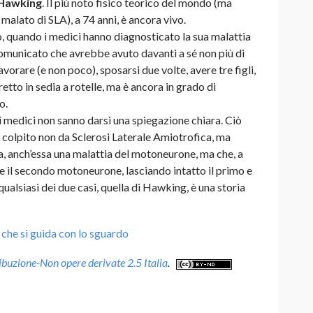
Hawking
. Il più noto fisico teorico del mondo (ma
alato di SLA), a 74 anni, è ancora vivo.
o, quando i medici hanno diagnosticato la sua malattia
comunicato che avrebbe avuto davanti a sé non più di
orare (e non poco), sposarsi due volte, avere tre figli,
retto in sedia a rotelle, ma è ancora in grado di
o.
i medici non sanno darsi una spiegazione chiara. Ciò
ato colpito non da Sclerosi Laterale Amiotrofica, ma
, anch’essa una malattia del motoneurone, ma che, a
e il secondo motoneurone, lasciando intatto il primo e
alsiasi dei due casi, quella di Hawking, è una storia
che si guida con lo sguardo
uzione-Non opere derivate 2.5 Italia
.