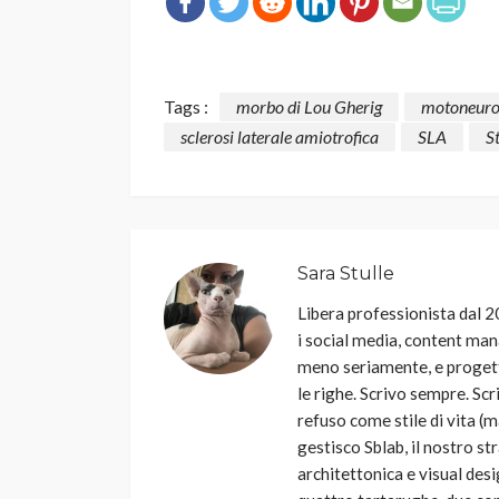
Tags :
morbo di Lou Gherig
motoneuro
sclerosi laterale amiotrofica
SLA
S
Sara Stulle
Libera professionista dal 20
i social media, content man
meno seriamente, e progetti
le righe. Scrivo sempre. Scr
refuso come stile di vita (
gestisco Sblab, il nostro 
architettonica e visual desi