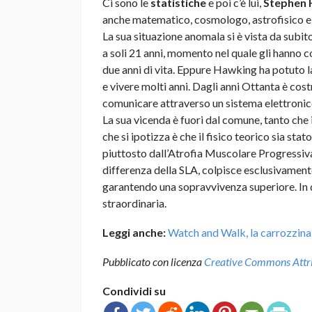
Ci sono le
statistiche
e poi c’è lui,
Stephen 
anche matematico, cosmologo, astrofisico e m
La sua situazione anomala si è vista da subit
a soli 21 anni, momento nel quale gli hanno 
due anni di vita. Eppure Hawking ha potuto lav
e vivere molti anni. Dagli anni Ottanta è cost
comunicare attraverso un sistema elettronic
La sua vicenda è fuori dal comune, tanto che 
che si ipotizza è che il fisico teorico sia st
piuttosto dall’Atrofia Muscolare Progressiva
differenza della SLA, colpisce esclusivament
garantendo una sopravvivenza superiore. In qu
straordinaria.
Leggi anche:
Watch and Walk, la carrozzina 
Pubblicato con licenza
Creative Commons Attrib
Condividi su