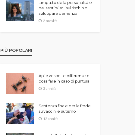
L’impatto della personalità e
del sentirsi soli sul rischio di
sviluppare demenza
2 mesi fa
PIÙ POPOLARI
Api e vespe: le differenze e
cosa fare in caso di puntura
3 anni fa
Sentenza finale per la frode
su vaccini e autismo
12 anni fa