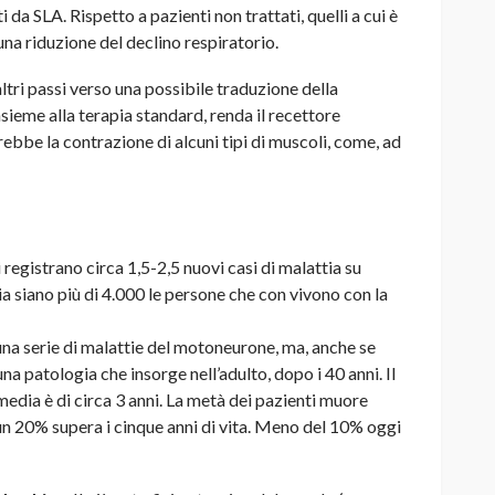
da SLA. Rispetto a pazienti non trattati, quelli a cui è
a riduzione del declino respiratorio.
ltri passi verso una possibile traduzione della
insieme alla terapia standard, renda il recettore
rebbe la contrazione di alcuni tipi di muscoli, come, ad
i registrano circa 1,5-2,5 nuovi casi di malattia su
ia siano più di 4.000 le persone che con vivono con la
una serie di malattie del motoneurone, ma, anche se
 una patologia che insorge nell’adulto, dopo i 40 anni. Il
media è di circa 3 anni. La metà dei pazienti muore
un 20% supera i cinque anni di vita. Meno del 10% oggi