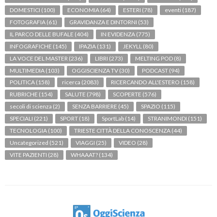
DOMESTICI
(100)
ECONOMIA
(64)
ESTERI
(78)
eventi
(187)
FOTOGRAFIA
(61)
GRAVIDANZA E DINTORNI
(53)
IL PARCO DELLE BUFALE
(404)
IN EVIDENZA
(775)
INFOGRAFICHE
(145)
IPAZIA
(131)
JEKYLL
(80)
LA VOCE DEL MASTER
(236)
LIBRI
(273)
MELTING POD
(8)
MULTIMEDIA
(103)
OGGISCIENZA TV
(30)
PODCAST
(94)
POLITICA
(158)
ricerca
(2083)
RICERCANDO ALL'ESTERO
(158)
RUBRICHE
(154)
SALUTE
(798)
SCOPERTE
(576)
secoli di scienza
(2)
SENZA BARRIERE
(45)
SPAZIO
(115)
SPECIALI
(221)
SPORT
(18)
SportLab
(14)
STRANIMONDI
(151)
TECNOLOGIA
(100)
TRIESTE CITTÀ DELLA CONOSCENZA
(44)
Uncategorized
(521)
VIAGGI
(25)
VIDEO
(28)
VITE PAZIENTI
(28)
WHAAAT?
(134)