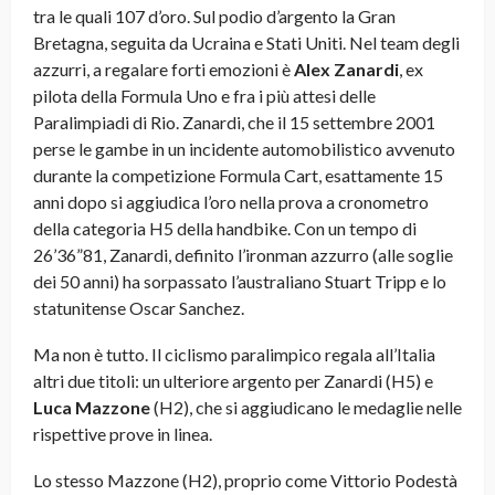
tra le quali 107 d’oro. Sul podio d’argento la Gran
Bretagna, seguita da Ucraina e Stati Uniti. Nel team degli
azzurri, a regalare forti emozioni è
Alex Zanardi
, ex
pilota della Formula Uno e fra i più attesi delle
Paralimpiadi di Rio. Zanardi, che il 15 settembre 2001
perse le gambe in un incidente automobilistico avvenuto
durante la competizione Formula Cart, esattamente 15
anni dopo si aggiudica l’oro nella prova a cronometro
della categoria H5 della handbike. Con un tempo di
26’36”81, Zanardi, definito l’ironman azzurro (alle soglie
dei 50 anni) ha sorpassato l’australiano Stuart Tripp e lo
statunitense Oscar Sanchez.
Ma non è tutto. Il ciclismo paralimpico regala all’Italia
altri due titoli: un ulteriore argento per Zanardi (H5) e
Luca Mazzone
(H2), che si aggiudicano le medaglie nelle
rispettive prove in linea.
Lo stesso Mazzone (H2), proprio come Vittorio Podestà