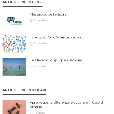
ARTICOLI PIÙ RECENTI
Messaggio dell’editore
1 mese fa
Il viaggio di OggiScienza finisce qui
1 mese fa
Le allevatrici di spugne a Jambiani
2 mesi fa
ARTICOLI PIÙ POPOLARI
Api e vespe: le differenze e cosa fare in caso di
puntura
3 anni fa