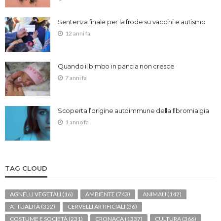
Sentenza finale per la frode su vaccini e autismo
12 anni fa
Quando il bimbo in pancia non cresce
7 anni fa
Scoperta l’origine autoimmune della fibromialgia
1 anno fa
TAG CLOUD
AGNELLI VEGETALI
(16)
AMBIENTE
(743)
ANIMALI
(142)
ATTUALITÀ
(352)
CERVELLI ARTIFICIALI
(36)
COSTUME E SOCIETÀ
(231)
CRONACA
(1337)
CULTURA
(366)