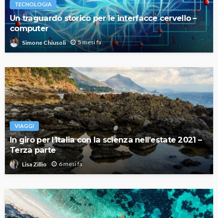
TECNOLOGIA
Un traguardo storico per le interfacce cervello –
computer
5 mesi fa
Simone Chiusoli
VIAGGI
In giro per l’Italia con la scienza nell’estate 2021 –
Terza parte
6 mesi fa
Lisa Zillio