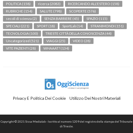
POLITICA
(158)
ricerca
(2083)
RICERCANDO ALL'ESTERO
(158)
RUBRICHE
(154)
SALUTE
(798)
SCOPERTE
(576)
secoli di scienza
(2)
SENZA BARRIERE
(45)
SPAZIO
(115)
SPECIALI
(221)
SPORT
(18)
SportLab
(14)
STRANIMONDI
(151)
TECNOLOGIA
(100)
TRIESTE CITTÀ DELLA CONOSCENZA
(44)
Uncategorized
(521)
VIAGGI
(25)
VIDEO
(28)
VITE PAZIENTI
(28)
WHAAAT?
(134)
Privacy E Politica Dei Cookie
Utilizzo Dei Nostri Materiali
Copyright © 2021 Sissa Medialab - Iscritto al numero 1209 del registro della stampa del Tribunale
di Trieste.