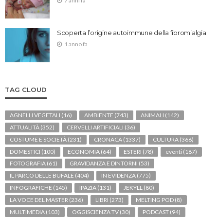
7 anni fa
Scoperta l’origine autoimmune della fibromialgia
1 anno fa
TAG CLOUD
AGNELLI VEGETALI
(16)
AMBIENTE
(743)
ANIMALI
(142)
ATTUALITÀ
(352)
CERVELLI ARTIFICIALI
(36)
COSTUME E SOCIETÀ
(231)
CRONACA
(1337)
CULTURA
(366)
DOMESTICI
(100)
ECONOMIA
(64)
ESTERI
(78)
eventi
(187)
FOTOGRAFIA
(61)
GRAVIDANZA E DINTORNI
(53)
IL PARCO DELLE BUFALE
(404)
IN EVIDENZA
(775)
INFOGRAFICHE
(145)
IPAZIA
(131)
JEKYLL
(80)
LA VOCE DEL MASTER
(236)
LIBRI
(273)
MELTING POD
(8)
MULTIMEDIA
(103)
OGGISCIENZA TV
(30)
PODCAST
(94)