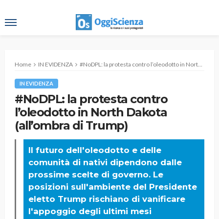
Home
IN EVIDENZA
#NoDPL: la protesta contro l’oleodotto in North Dakota (all’ombra di Trump)
IN EVIDENZA
#NoDPL: la protesta contro
l’oleodotto in North Dakota
(all’ombra di Trump)
Il futuro dell'oleodotto e delle
comunità di nativi dipendono dalle
prossime scelte di governo. Le
posizioni sull'ambiente del Presidente
eletto Trump rischiano di vanificare
l'appoggio degli ultimi mesi