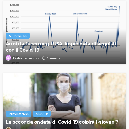
ATTUALITÀ
Armi da fuoco negli USA, impennata di acquisti
con il Covid-19
1 anno fa
Federica Lavarini
IN EVIDENZA
SALUTE
La seconda ondata di Covid-19 colpirà i giovani?