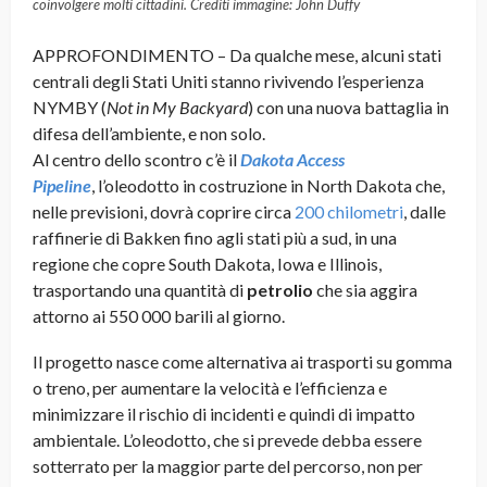
coinvolgere molti cittadini. Crediti immagine: John Duffy
APPROFONDIMENTO – Da qualche mese, alcuni stati
centrali degli Stati Uniti stanno rivivendo l’esperienza
NYMBY (
Not in My Backyard
) con una nuova battaglia in
difesa dell’ambiente, e non solo.
Al centro dello scontro c’è il
Dakota Access
Pipeline
,
l’oleodotto in costruzione in North Dakota che,
nelle previsioni, dovrà coprire circa
200 chilometri
, dalle
raffinerie di Bakken fino agli stati più a sud, in una
regione che copre South Dakota, Iowa e Illinois,
trasportando una quantità di
petrolio
che sia aggira
attorno ai 550 000 barili al giorno.
Il progetto nasce come alternativa ai trasporti su gomma
o treno, per aumentare la velocità e l’efficienza e
minimizzare il rischio di incidenti e quindi di impatto
ambientale. L’oleodotto, che si prevede debba essere
sotterrato per la maggior parte del percorso, non per