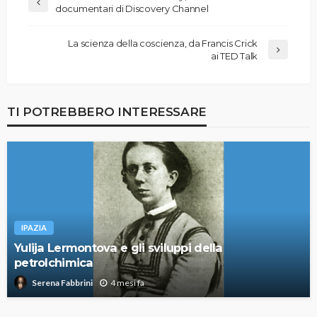
documentari di Discovery Channel
La scienza della coscienza, da Francis Crick
ai TED Talk
TI POTREBBERO INTERESSARE
IPAZIA
Yulija Lermontova e gli sviluppi della
petrolchimica
4 mesi fa
Serena Fabbrini