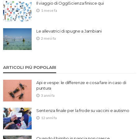
Il viaggio di OggiScienza finisce qui
1 mese fa
Le allevatrici di spugne a Jambiani
2 mesi fa
ARTICOLI PIÙ POPOLARI
Api e vespe: le differenze e cosa fare in caso di
puntura
3 anni fa
Sentenza finale per la frode su vaccini e autismo
12 anni fa
Quando il bimbo in pancia non cresce