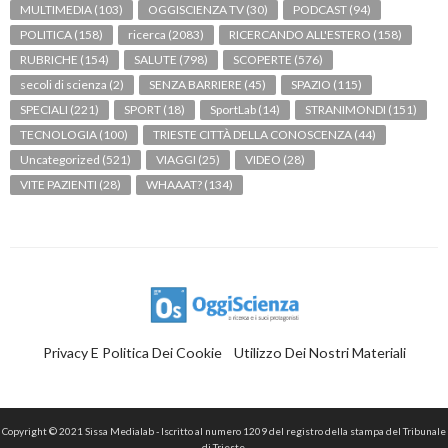
MULTIMEDIA
(103)
OGGISCIENZA TV
(30)
PODCAST
(94)
POLITICA
(158)
ricerca
(2083)
RICERCANDO ALL'ESTERO
(158)
RUBRICHE
(154)
SALUTE
(798)
SCOPERTE
(576)
secoli di scienza
(2)
SENZA BARRIERE
(45)
SPAZIO
(115)
SPECIALI
(221)
SPORT
(18)
SportLab
(14)
STRANIMONDI
(151)
TECNOLOGIA
(100)
TRIESTE CITTÀ DELLA CONOSCENZA
(44)
Uncategorized
(521)
VIAGGI
(25)
VIDEO
(28)
VITE PAZIENTI
(28)
WHAAAT?
(134)
Privacy E Politica Dei Cookie
Utilizzo Dei Nostri Materiali
Copyright © 2021 Sissa Medialab - Iscritto al numero 1209 del registro della stampa del Tribunale
di Trieste.