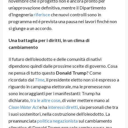
novembre che il progetto non è ancora pronto per
un’approvazione definitiva, mentre il Dipartimento
d’Ingegneria
riferisce
che nuovi controlli sono in
programma ed è prevista una pausa nei lavori finchè non
si giunge a un accordo.
Una battaglia per i diritti, in un clima di
cambiamento
Il futuro dell’oleodotto e delle comunità di nativi
dipendono quindi dalle prossime scelte di governo. Cosa
ne pensa di tutto questo
Donald Trump
? Come
ricordato dal
Time
, il presidente eletto non si è espresso a
riguardo in campagna elettorale, ma le premesse non
sono incoraggianti per i manifestanti: Trump ha
dichiarato,
tra le altre cose
, di voler mettere mano al
Clean Water Act
e ha
interessi diretti
, sia personali che tra
i suoi sostenitori, nella costruzione dell’oleodotto. La
preannunciata
politica negazionista
sul cambiamento
climatico di Donald Trump non solo semina paura, ma