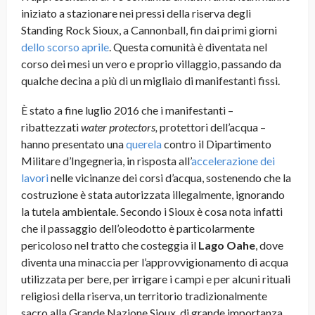
iniziato a stazionare nei pressi della riserva degli
Standing Rock Sioux, a Cannonball, fin dai primi giorni
dello scorso aprile
. Questa comunità è diventata nel
corso dei mesi un vero e proprio villaggio, passando da
qualche decina a più di un migliaio di manifestanti fissi.
È stato a fine luglio 2016 che i manifestanti –
ribattezzati
water protectors,
protettori dell’acqua –
hanno presentato una
querela
contro il Dipartimento
Militare d’Ingegneria, in risposta all’
accelerazione dei
lavori
nelle vicinanze dei corsi d’acqua, sostenendo che la
costruzione è stata autorizzata illegalmente, ignorando
la tutela ambientale. Secondo i Sioux è cosa nota infatti
che il passaggio dell’oleodotto è particolarmente
pericoloso nel tratto che costeggia il
Lago Oahe
, dove
diventa una minaccia per l’approvvigionamento di acqua
utilizzata per bere, per irrigare i campi e per alcuni rituali
religiosi della riserva, un territorio tradizionalmente
sacro alla Grande Nazione Sioux, di grande importanza