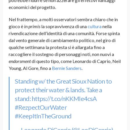
potrebbe ridurre se non azzerare gli effettivi vantaggi
economici del progetto.
Nel frattempo, a molti osservatori sembra chiaro che in
gioco è
in primis
la sopravvivenza di una
cultura
nella
rivendicazione dell’identità di una comunità. Forse spinta
dal vento generale di cambiamento politico, nel giro di
qualche settimana la protesta si è allargata fino a
raccogliere il sostegno di personaggi noti, non nuovi a
endorsment
di questo tipo, come Leonardo di Caprio, Neil
Young, Al Gore, fino a
Bernie Sanders
.
Standing w/ the Great Sioux Nation to
protect their water & lands. Take a
stand:
https://t.co/nKKMIe4csA
#RezpectOurWater
#KeepItInTheGround
— Leonardo DiCaprio (@LeoDiCaprio)