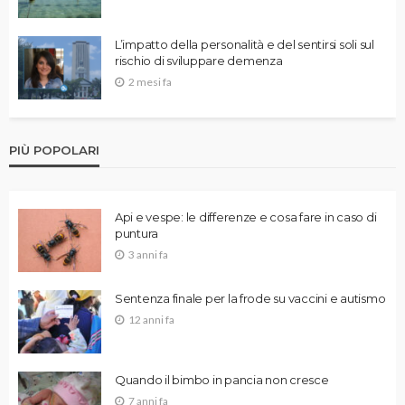
L’impatto della personalità e del sentirsi soli sul
rischio di sviluppare demenza
2 mesi fa
PIÙ POPOLARI
Api e vespe: le differenze e cosa fare in caso di
puntura
3 anni fa
Sentenza finale per la frode su vaccini e autismo
12 anni fa
Quando il bimbo in pancia non cresce
7 anni fa