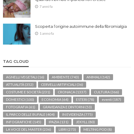
7 anni fa
Scoperta l’origine autoimmune della fibromialgia
1 anno fa
TAG CLOUD
AGNELLI VEGETALI
(16)
AMBIENTE
(743)
ANIMALI
(142)
ATTUALITÀ
(352)
CERVELLI ARTIFICIALI
(36)
COSTUME E SOCIETÀ
(231)
CRONACA
(1337)
CULTURA
(366)
DOMESTICI
(100)
ECONOMIA
(64)
ESTERI
(78)
eventi
(187)
FOTOGRAFIA
(61)
GRAVIDANZA E DINTORNI
(53)
IL PARCO DELLE BUFALE
(404)
IN EVIDENZA
(775)
INFOGRAFICHE
(145)
IPAZIA
(131)
JEKYLL
(80)
LA VOCE DEL MASTER
(236)
LIBRI
(273)
MELTING POD
(8)