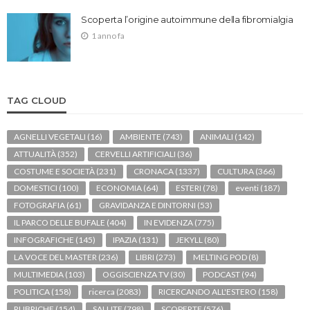
Scoperta l’origine autoimmune della fibromialgia
1 anno fa
TAG CLOUD
AGNELLI VEGETALI
(16)
AMBIENTE
(743)
ANIMALI
(142)
ATTUALITÀ
(352)
CERVELLI ARTIFICIALI
(36)
COSTUME E SOCIETÀ
(231)
CRONACA
(1337)
CULTURA
(366)
DOMESTICI
(100)
ECONOMIA
(64)
ESTERI
(78)
eventi
(187)
FOTOGRAFIA
(61)
GRAVIDANZA E DINTORNI
(53)
IL PARCO DELLE BUFALE
(404)
IN EVIDENZA
(775)
INFOGRAFICHE
(145)
IPAZIA
(131)
JEKYLL
(80)
LA VOCE DEL MASTER
(236)
LIBRI
(273)
MELTING POD
(8)
MULTIMEDIA
(103)
OGGISCIENZA TV
(30)
PODCAST
(94)
POLITICA
(158)
ricerca
(2083)
RICERCANDO ALL'ESTERO
(158)
RUBRICHE
(154)
SALUTE
(798)
SCOPERTE
(576)