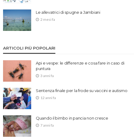
Le allevatrici di spugne a Jambiani
2 mesi fa
ARTICOLI PIÙ POPOLARI
Api e vespe: le differenze e cosa fare in caso di
puntura
3 anni fa
Sentenza finale per la frode su vaccini e autismo
12 anni fa
Quando il bimbo in pancia non cresce
7 anni fa