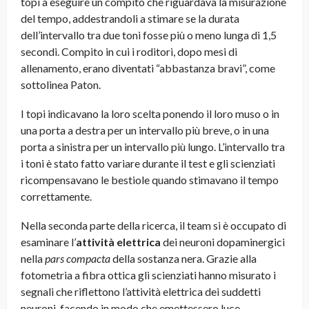
topi a eseguire un compito che riguardava la misurazione
del tempo, addestrandoli a stimare se la durata
dell’intervallo tra due toni fosse più o meno lunga di 1,5
secondi. Compito in cui i roditori, dopo mesi di
allenamento, erano diventati “abbastanza bravi”, come
sottolinea Paton.
I topi indicavano la loro scelta ponendo il loro muso o in
una porta a destra per un intervallo più breve, o in una
porta a sinistra per un intervallo più lungo. L’intervallo tra
i toni è stato fatto variare durante il test e gli scienziati
ricompensavano le bestiole quando stimavano il tempo
correttamente.
Nella seconda parte della ricerca, il team si è occupato di
esaminare l’
attività elettrica
dei neuroni dopaminergici
nella
pars
compacta
della sostanza nera. Grazie alla
fotometria a fibra ottica gli scienziati hanno misurato i
segnali che riflettono l’attività elettrica dei suddetti
neuroni, facendo in modo che emettessero luce