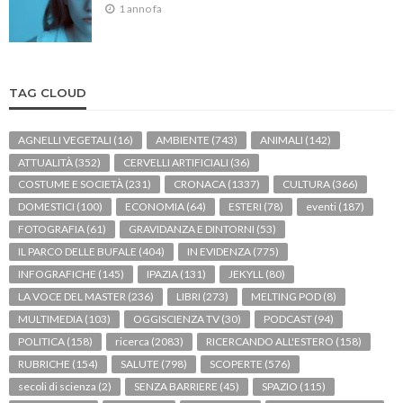
1 anno fa
TAG CLOUD
AGNELLI VEGETALI
(16)
AMBIENTE
(743)
ANIMALI
(142)
ATTUALITÀ
(352)
CERVELLI ARTIFICIALI
(36)
COSTUME E SOCIETÀ
(231)
CRONACA
(1337)
CULTURA
(366)
DOMESTICI
(100)
ECONOMIA
(64)
ESTERI
(78)
eventi
(187)
FOTOGRAFIA
(61)
GRAVIDANZA E DINTORNI
(53)
IL PARCO DELLE BUFALE
(404)
IN EVIDENZA
(775)
INFOGRAFICHE
(145)
IPAZIA
(131)
JEKYLL
(80)
LA VOCE DEL MASTER
(236)
LIBRI
(273)
MELTING POD
(8)
MULTIMEDIA
(103)
OGGISCIENZA TV
(30)
PODCAST
(94)
POLITICA
(158)
ricerca
(2083)
RICERCANDO ALL'ESTERO
(158)
RUBRICHE
(154)
SALUTE
(798)
SCOPERTE
(576)
secoli di scienza
(2)
SENZA BARRIERE
(45)
SPAZIO
(115)