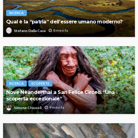
RICERCA
Qual è la “patria” dell’essere umano moderno?
8 mesi fa
Stefano Dalla Casa
RICERCA
SCOPERTE
Nove Neanderthal a San Felice Circeo. “Una
scoperta eccezionale”
9 mesi fa
Simone Chiusoli