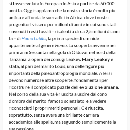
si fosse evoluta in Europa o in Asia a partire da 60.000
anni fa. Oggi sappiamo che la nostra storia è molto più
antica e affonda le sue radici in Africa, dove i nostri
progenitori vissero per milioni di anni e in cui sono stati
rinvenuti i resti fossili – risalenti a circa 2,5 milioni di anni
fa – di
Homo habilis
, la prima specie di ominide
appartenente al genere
Homo
. La scoperta avvenne nei
primi anni Sessanta nella gola di Olduvai, nel nord della
Tanzania, a opera dei coniugi Leakey.
Mary Leakey
è
stata, al pari del marito Louis, una delle figure più
importanti della paleoantropologia mondiale. A lei si
devono numerose altre scoperte, fondamentali per
ricostruire il complicato puzzle dell’
evoluzione umana
.
Nel corso della sua vita è riuscita a uscire dal cono
d’ombra del marito, famoso scienziato, e a vedere
riconosciuti i propri meriti personali. C’è riuscita,
soprattutto, senza avere una brillante carriera
accademica alle spalle, ma seguendo semplicemente la
sua passione.