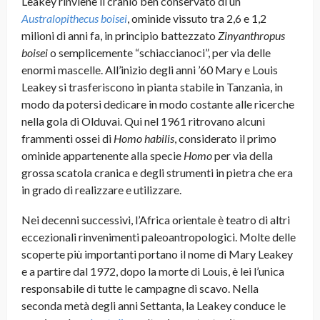
Leakey rinviene il cranio ben conservato di un
Australopithecus boisei
, ominide vissuto tra 2,6 e 1,2
milioni di anni fa, in principio battezzato
Zinyanthropus
boisei
o semplicemente “schiaccianoci”, per via delle
enormi mascelle. All’inizio degli anni ’60 Mary e Louis
Leakey si trasferiscono in pianta stabile in Tanzania, in
modo da potersi dedicare in modo costante alle ricerche
nella gola di Olduvai. Qui nel 1961 ritrovano alcuni
frammenti ossei di
Homo habilis
, considerato il primo
ominide appartenente alla specie
Homo
per via della
grossa scatola cranica e degli strumenti in pietra che era
in grado di realizzare e utilizzare.
Nei decenni successivi, l’Africa orientale è teatro di altri
eccezionali rinvenimenti paleoantropologici. Molte delle
scoperte più importanti portano il nome di Mary Leakey
e a partire dal 1972, dopo la morte di Louis, è lei l’unica
responsabile di tutte le campagne di scavo. Nella
seconda metà degli anni Settanta, la Leakey conduce le