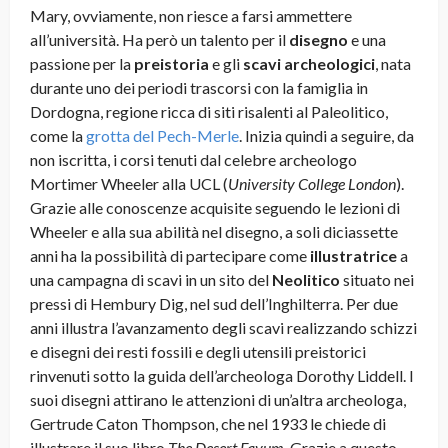
Mary, ovviamente, non riesce a farsi ammettere
all’università. Ha però un talento per il
disegno
e una
passione per la
preistoria
e gli
scavi archeologici
, nata
durante uno dei periodi trascorsi con la famiglia in
Dordogna, regione ricca di siti risalenti al Paleolitico,
come la
grotta del Pech-Merle
. Inizia quindi a seguire, da
non iscritta, i corsi tenuti dal celebre archeologo
Mortimer Wheeler alla UCL (
University College London
).
Grazie alle conoscenze acquisite seguendo le lezioni di
Wheeler e alla sua abilità nel disegno, a soli diciassette
anni ha la possibilità di partecipare come
illustratrice
a
una campagna di scavi in un sito del
Neolitico
situato nei
pressi di Hembury Dig, nel sud dell’Inghilterra. Per due
anni illustra l’avanzamento degli scavi realizzando schizzi
e disegni dei resti fossili e degli utensili preistorici
rinvenuti sotto la guida dell’archeologa Dorothy Liddell. I
suoi disegni attirano le attenzioni di un’altra archeologa,
Gertrude Caton Thompson, che nel 1933 le chiede di
illustrare il suo libro
The Desert Fayum
. Grazie a questo