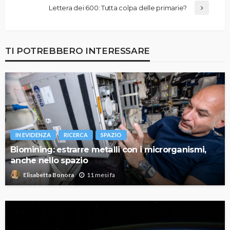
Lettera dei 600: Tutta colpa delle primarie?
TI POTREBBERO INTERESSARE
IN EVIDENZA
RICERCA
SPAZIO
Biomining: estrarre metalli con i microrganismi,
anche nello spazio
11 mesi fa
Elisabetta Bonora