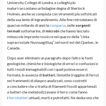
University College di Londra, e colleghi più
maturi raccontano un’indagine degna di Sherlock
Holmes, anche se compiuta con strumenti più sofisticati
della sua lente di ingrandimento. Alla fine retrodatano di
quasi un miliardo di anni la
comparsa
, nelle
sorgenti
termali
sottomarine, di
microbi
che hanno lasciato
minuscole impronte rossicce nel quarzo della “cinta
sopracrostale Nuvvuagittuq”, nel nord-est del Quebec, in
Canada.
Dopo aver eliminato un paragrafo dopo l’altro le fonti
geologiche, chimiche e biologiche di errori e confusioni e
tutti i modi immaginabili con i quali poteva essersi
formata, in assenza di
batteri
, l’ematite (ruggine di ferro)
nei frammenti di diaspro analizzati, sono costretti
a concludere che si tratta di filamenti fossili appartenuti
a batteri che metabolizzavano il ferro come fanno
i
ferrobatteri
attuali, morti e putrefatti. Ne deducono che