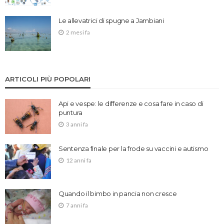
Le allevatrici di spugne a Jambiani
2 mesi fa
ARTICOLI PIÙ POPOLARI
Api e vespe: le differenze e cosa fare in caso di
puntura
3 anni fa
Sentenza finale per la frode su vaccini e autismo
12 anni fa
Quando il bimbo in pancia non cresce
7 anni fa