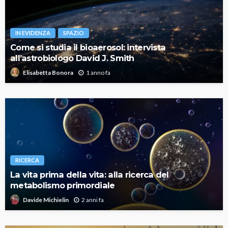
IN EVIDENZA
SPAZIO
Come si studia il bioaerosol: intervista
all’astrobiologo David J. Smith
1 anno fa
Elisabetta Bonora
RICERCA
La vita prima della vita: alla ricerca del
metabolismo primordiale
2 anni fa
Davide Michielin