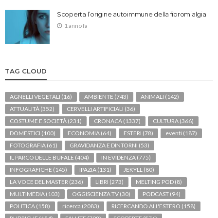
Scoperta l’origine autoimmune della fibromialgia
1 anno fa
TAG CLOUD
AGNELLI VEGETALI
(16)
AMBIENTE
(743)
ANIMALI
(142)
ATTUALITÀ
(352)
CERVELLI ARTIFICIALI
(36)
COSTUME E SOCIETÀ
(231)
CRONACA
(1337)
CULTURA
(366)
DOMESTICI
(100)
ECONOMIA
(64)
ESTERI
(78)
eventi
(187)
FOTOGRAFIA
(61)
GRAVIDANZA E DINTORNI
(53)
IL PARCO DELLE BUFALE
(404)
IN EVIDENZA
(775)
INFOGRAFICHE
(145)
IPAZIA
(131)
JEKYLL
(80)
LA VOCE DEL MASTER
(236)
LIBRI
(273)
MELTING POD
(8)
MULTIMEDIA
(103)
OGGISCIENZA TV
(30)
PODCAST
(94)
POLITICA
(158)
ricerca
(2083)
RICERCANDO ALL'ESTERO
(158)