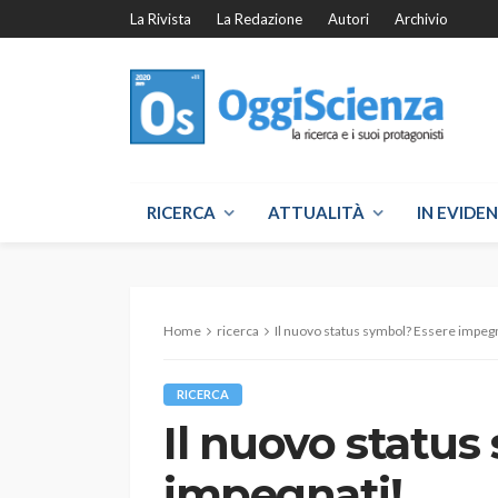
La Rivista
La Redazione
Autori
Archivio
RICERCA
ATTUALITÀ
IN EVIDE
Home
ricerca
Il nuovo status symbol? Essere impeg
RICERCA
Il nuovo status
impegnati!