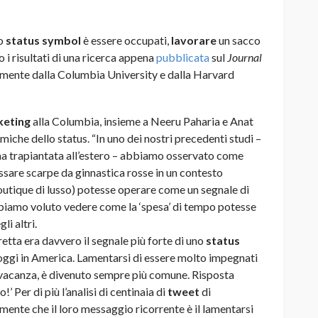
vo
status symbol
è essere occupati,
lavorare
un sacco
 i risultati di una ricerca appena
pubblicata
sul
Journal
mente dalla Columbia University e dalla Harvard
keting
alla Columbia, insieme a Neeru Paharia e Anat
iche dello status. “In uno dei nostri precedenti studi –
, ma trapiantata all’estero – abbiamo osservato come
ossare scarpe da ginnastica rosse in un contesto
boutique di lusso) potesse operare come un segnale di
abbiamo voluto vedere come la ‘spesa’ di tempo potesse
li altri.
retta era davvero il segnale più forte di uno
status
oggi in America. Lamentarsi di essere molto impegnati
n vacanza, è divenuto sempre più comune. Risposta
 Per di più l’analisi di centinaia di
tweet
di
ente che il loro messaggio ricorrente è il lamentarsi