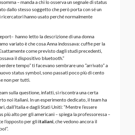
somma – manda a chi lo osserva un segnale di status
ato dallo stesso soggetto che però porta con sé un
e i ricercatori hanno usato perché normalmente
 report– hanno letto la descrizione di una donna
mo variato è che cosa Anna indossava: cuffie per la
 Esattamente come previsto dagli studi precedenti,
ossava il dispositivo bluetooth.”
perdere tempo” ti facevano sembrare uno “arrivato” a
 nuovo status symbol, sono passati poco più di cento
e non per tutti.
m sulla questione, infatti, si riscontra una certa
to noi italiani. In un esperimento dedicato, il team ha
, dall’Italia e dagli Stati Uniti: “Mentre l’essere
s più alto per gli americani – spiega la professoressa –
e l’opposto per gli
italiani
, che vedono ancora il
ol”.