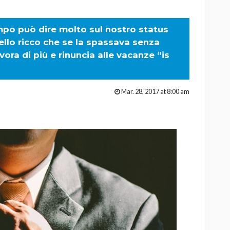
po può dire molto sul nostro status
quello ricco che se la spassava senza
ora di più e rinuncia alle vacanze “is
Mar. 28, 2017 at 8:00 am