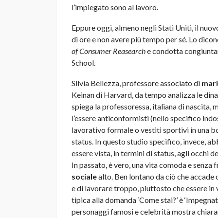
l’impiegato sono al lavoro.
Eppure oggi, almeno negli Stati Uniti, il nuo
di ore e non avere più tempo per sé. Lo dicono
of Consumer Reasearch
e condotta congiunta
School.
Silvia Bellezza, professore associato di
mar
Keinan di Harvard, da tempo analizza le dinam
spiega la professoressa, italiana di nascita
l’essere anticonformisti (nello specifico ind
lavorativo formale o vestiti sportivi in una 
status. In questo studio specifico, invece, 
essere vista, in termini di status, agli occhi deg
In passato, è vero, una vita comoda e senza f
sociale
alto. Ben lontano da ciò che accade 
e di lavorare troppo, piuttosto che essere i
tipica alla domanda ‘Come stai?’ è ‘Impegnato!’
personaggi famosi e celebrità mostra chiaram