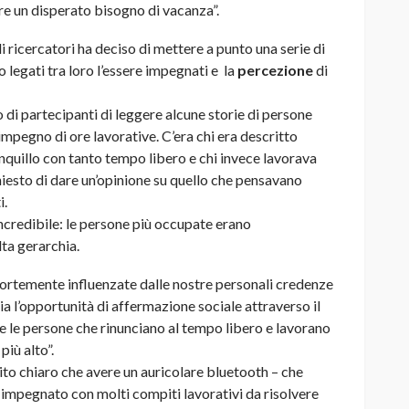
re un disperato bisogno di vacanza”.
i ricercatori ha deciso di mettere a punto una serie di
 legati tra loro l’essere impegnati e la
percezione
di
 di partecipanti di leggere alcune storie di persone
’impegno di ore lavorative. C’era chi era descritto
nquillo con tanto tempo libero e chi invece lavorava
hiesto di dare un’opinione su quello che pensavano
i.
incredibile: le persone più occupate erano
ta gerarchia.
 fortemente influenzate dalle nostre personali credenze
sia l’opportunità di affermazione sociale attraverso il
e le persone che rinunciano al tempo libero e lavorano
più alto”.
bito chiaro che avere un auricolare bluetooth – che
impegnato con molti compiti lavorativi da risolvere