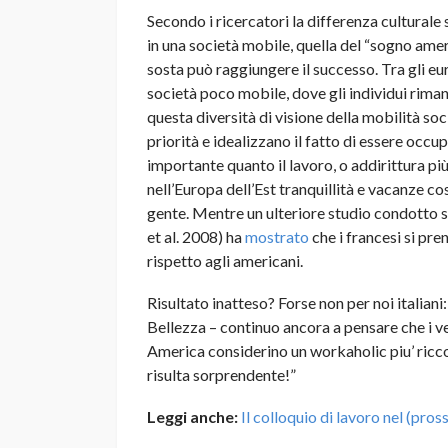
Secondo i ricercatori la differenza culturale
in una società mobile, quella del “sogno ameri
sosta può raggiungere il successo. Tra gli euro
società poco mobile, dove gli individui rimang
questa diversità di visione della mobilità so
priorità e idealizzano il fatto di essere occu
importante quanto il lavoro, o addirittura pi
nell’Europa dell’Est tranquillità e vacanze cos
gente. Mentre un ulteriore studio condotto su
et al. 2008) ha
mostrato
che i francesi si pre
rispetto agli americani.
Risultato inatteso? Forse non per noi italiani
Bellezza – continuo ancora a pensare che i ver
America considerino un workaholic piu’ ricco
risulta sorprendente!”
Leggi anche:
Il colloquio di lavoro nel (pro