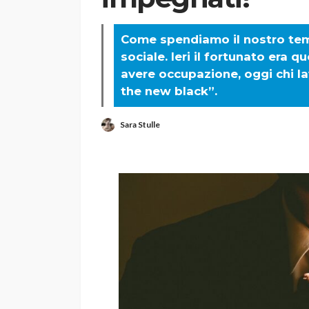
Come spendiamo il nostro tem
sociale. Ieri il fortunato era 
avere occupazione, oggi chi lav
the new black”.
Sara Stulle