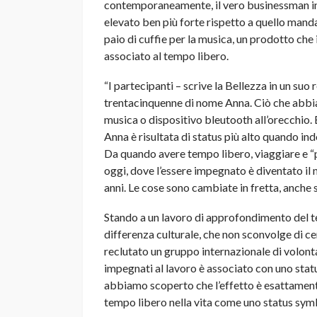
contemporaneamente, il vero businessman in
elevato ben più forte rispetto a quello mand
paio di cuffie per la musica, un prodotto ch
associato al tempo libero.
“I partecipanti – scrive la Bellezza in un suo
trentacinquenne di nome Anna. Ciò che abbia
musica o dispositivo bleutooth all’orecchio.
Anna è risultata di status più alto quando ind
Da quando avere tempo libero, viaggiare e “
oggi, dove l’essere impegnato è diventato il
anni. Le cose sono cambiate in fretta, anche s
Stando a un lavoro di approfondimento del tea
differenza culturale, che non sconvolge di cer
reclutato un gruppo internazionale di volontari
impegnati al lavoro è associato con uno statu
abbiamo scoperto che l’effetto è esattament
tempo libero nella vita come uno status symb