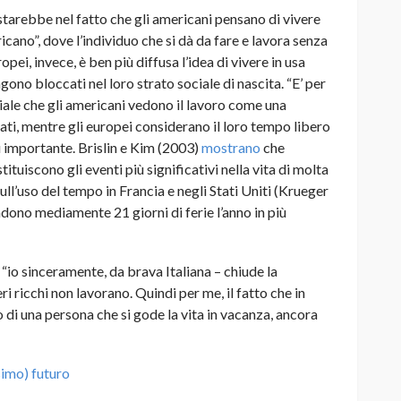
 starebbe nel fatto che gli americani pensano di vivere
cano”, dove l’individuo che si dà da fare e lavora senza
pei, invece, è ben più diffusa l’idea di vivere in usa
ono bloccati nel loro strato sociale di nascita. “E’ per
ciale che gli americani vedono il lavoro come una
pati, mentre gli europei considerano il loro tempo libero
ù importante. Brislin e Kim (2003)
mostrano
che
tituiscono gli eventi più significativi nella vita di molta
ll’uso del tempo in Francia e negli Stati Uniti (Krueger
ndono mediamente 21 giorni di ferie l’anno in più
: “io sinceramente, da brava Italiana – chiude la
i ricchi non lavorano. Quindi per me, il fatto che in
 di una persona che si gode la vita in vacanza, ancora
ssimo) futuro