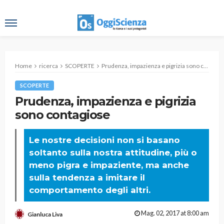
Home
ricerca
SCOPERTE
Prudenza, impazienza e pigrizia sono contagiose
SCOPERTE
Prudenza, impazienza e pigrizia
sono contagiose
Le nostre decisioni non si basano
soltanto sulla nostra attitudine, più o
meno pigra e impaziente, ma anche
sulla tendenza a imitare il
comportamento degli altri.
Mag. 02, 2017 at 8:00 am
Gianluca Liva