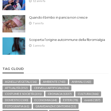
12 anni fa
Quando il bimbo in pancia non cresce
7 anni fa
Scoperta l’origine autoimmune della fibromialgia
1 anno fa
TAG CLOUD
AGNELLI VEGETALI
(16)
AMBIENTE
(743)
ANIMALI
(142)
ATTUALITÀ
(352)
CERVELLI ARTIFICIALI
(36)
COSTUME E SOCIETÀ
(231)
CRONACA
(1337)
CULTURA
(366)
DOMESTICI
(100)
ECONOMIA
(64)
ESTERI
(78)
eventi
(187)
FOTOGRAFIA
(61)
GRAVIDANZA E DINTORNI
(53)