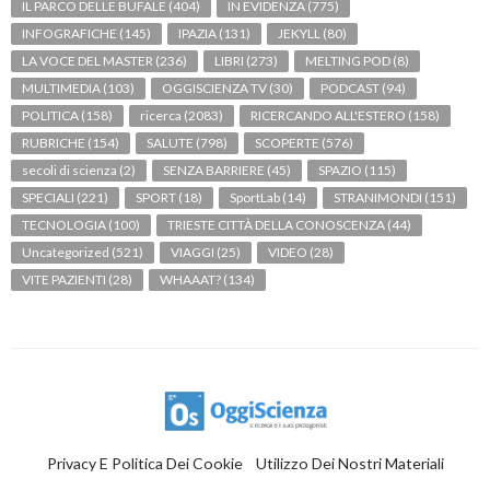
IL PARCO DELLE BUFALE
(404)
IN EVIDENZA
(775)
INFOGRAFICHE
(145)
IPAZIA
(131)
JEKYLL
(80)
LA VOCE DEL MASTER
(236)
LIBRI
(273)
MELTING POD
(8)
MULTIMEDIA
(103)
OGGISCIENZA TV
(30)
PODCAST
(94)
POLITICA
(158)
ricerca
(2083)
RICERCANDO ALL'ESTERO
(158)
RUBRICHE
(154)
SALUTE
(798)
SCOPERTE
(576)
secoli di scienza
(2)
SENZA BARRIERE
(45)
SPAZIO
(115)
SPECIALI
(221)
SPORT
(18)
SportLab
(14)
STRANIMONDI
(151)
TECNOLOGIA
(100)
TRIESTE CITTÀ DELLA CONOSCENZA
(44)
Uncategorized
(521)
VIAGGI
(25)
VIDEO
(28)
VITE PAZIENTI
(28)
WHAAAT?
(134)
Privacy E Politica Dei Cookie
Utilizzo Dei Nostri Materiali