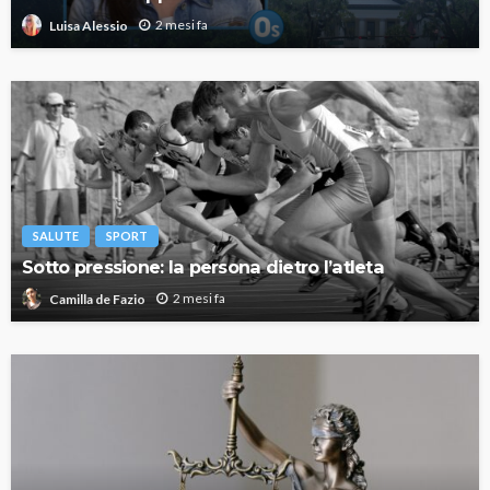
2 mesi fa
Luisa Alessio
SALUTE
SPORT
Sotto pressione: la persona dietro l’atleta
2 mesi fa
Camilla de Fazio