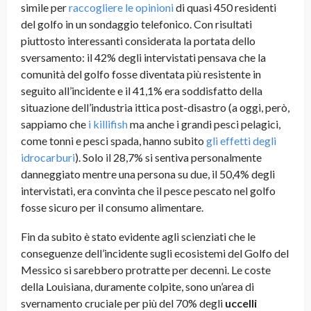
simile per
raccogliere le opinioni
di quasi 450 residenti
del golfo in un sondaggio telefonico. Con risultati
piuttosto interessanti considerata la portata dello
sversamento: il 42% degli intervistati pensava che la
comunità del golfo fosse diventata più resistente in
seguito all’incidente e il 41,1% era soddisfatto della
situazione dell’industria ittica post-disastro (a oggi, però,
sappiamo che
i killifish
ma anche i grandi pesci pelagici,
come tonni e pesci spada, hanno subito
gli effetti degli
idrocarburi
). Solo il 28,7% si sentiva personalmente
danneggiato mentre una persona su due, il 50,4% degli
intervistati, era convinta che il pesce pescato nel golfo
fosse sicuro per il consumo alimentare.
Fin da subito è stato evidente agli scienziati che le
conseguenze dell’incidente sugli ecosistemi del Golfo del
Messico si sarebbero protratte per decenni. Le coste
della Louisiana, duramente colpite, sono un’area di
svernamento cruciale per più del 70% degli
uccelli