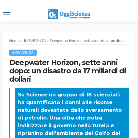
Home
IN EVIDENZA
Deepwater Horizon, sette anni dopo: un disastro da 17 miliardi di dollari
IN EVIDENZA
Deepwater Horizon, sette anni
dopo: un disastro da 17 miliardi di
dollari
Su Science un gruppo di 18 scienziati
ha quantificato i danni alle risorse
naturali devastate dallo sversamento
di petrolio. Una cifra che potrà
indirizzare il governo nella tutela e
ripristino dell'ambiente del Golfo del