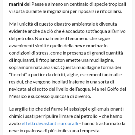
marini
del Paese e almeno un centinaio di specie tropicali
vi sosta durante le migrazioni per riposarsi e rifocillarsi.
Ma l’unicità di questo disastro ambientale è divenuta
evidente anche da ciò che è accaduto sott’acqua all’arrivo
del petrolio. Normalmente il fenomeno che segue
avvenimenti simili è quello della
neve marina
: in
condizioni di stress, come in presenza di grandi quantità
di inquinanti, il fitoplancton emette una mucillagine,
soprannominata
sea snot
. Questa mucillagine forma dei
“fiocchi” a partire da detriti, alghe, escrementi animali e
residui, che vengono incollati insieme in una sorta di
nevicata al di sotto del livello dell’acqua. Ma nel Golfo del
Messico è successo qualcosa di diverso.
Le argille tipiche del fiume Mississippi e gli emulsionanti
chimici usati per ripulire il mare dal petrolio – che hanno
avuto
effetti devastanti sui coralli
– hanno trasformato la
neve in qualcosa di più simile a una tempesta