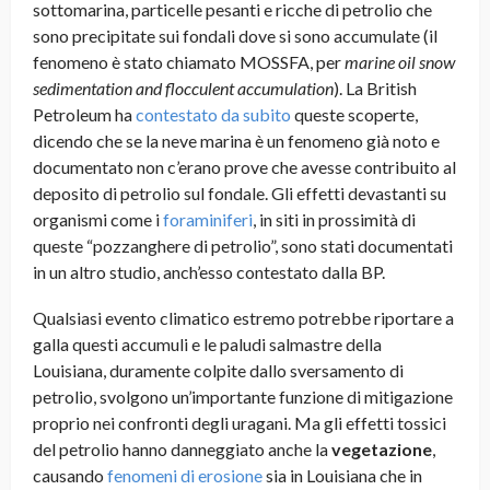
sottomarina, particelle pesanti e ricche di petrolio che
sono precipitate sui fondali dove si sono accumulate (il
fenomeno è stato chiamato MOSSFA, per
marine oil snow
sedimentation and flocculent accumulation
). La British
Petroleum ha
contestato da subito
queste scoperte,
dicendo che se la neve marina è un fenomeno già noto e
documentato non c’erano prove che avesse contribuito al
deposito di petrolio sul fondale. Gli effetti devastanti su
organismi come i
foraminiferi
, in siti in prossimità di
queste “pozzanghere di petrolio”, sono stati documentati
in un altro studio, anch’esso contestato dalla BP.
Qualsiasi evento climatico estremo potrebbe riportare a
galla questi accumuli e le paludi salmastre della
Louisiana, duramente colpite dallo sversamento di
petrolio, svolgono un’importante funzione di mitigazione
proprio nei confronti degli uragani. Ma gli effetti tossici
del petrolio hanno danneggiato anche la
vegetazione
,
causando
fenomeni di erosione
sia in Louisiana che in