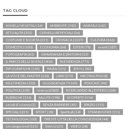
TAG CLOUD
AGNELLI VEGETALI
(16)
AMBIENTE
(743)
ANIMALI
(142)
ATTUALITÀ
(352)
CERVELLI ARTIFICIALI
(36)
COSTUME E SOCIETÀ
(231)
CRONACA
(1337)
CULTURA
(366)
DOMESTICI
(100)
ECONOMIA
(64)
ESTERI
(78)
eventi
(187)
FOTOGRAFIA
(61)
GRAVIDANZA E DINTORNI
(53)
IL PARCO DELLE BUFALE
(404)
IN EVIDENZA
(775)
INFOGRAFICHE
(145)
IPAZIA
(131)
JEKYLL
(80)
LA VOCE DEL MASTER
(236)
LIBRI
(273)
MELTING POD
(8)
MULTIMEDIA
(103)
OGGISCIENZA TV
(30)
PODCAST
(94)
POLITICA
(158)
ricerca
(2083)
RICERCANDO ALL'ESTERO
(158)
RUBRICHE
(154)
SALUTE
(798)
SCOPERTE
(576)
secoli di scienza
(2)
SENZA BARRIERE
(45)
SPAZIO
(115)
SPECIALI
(221)
SPORT
(18)
SportLab
(14)
STRANIMONDI
(151)
TECNOLOGIA
(100)
TRIESTE CITTÀ DELLA CONOSCENZA
(44)
Uncategorized
(521)
VIAGGI
(25)
VIDEO
(28)