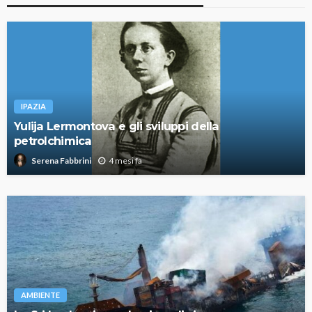
IPAZIA
Yulija Lermontova e gli sviluppi della
petrolchimica
4 mesi fa
Serena Fabbrini
AMBIENTE