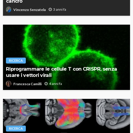
cancro
3 anni fa
Vincenzo Senzatela
RICERCA
Riprogrammare le cellule T con CRISPR, senza
usare i vettori virali
4 anni fa
Francesca Camilli
RICERCA