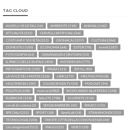
TAG CLOUD
AGNELLI VEGETALI
(16)
AMBIENTE
(743)
ANIMALI
(142)
ATTUALITÀ
(352)
CERVELLI ARTIFICIALI
(36)
COSTUME E SOCIETÀ
(231)
CRONACA
(1337)
CULTURA
(366)
DOMESTICI
(100)
ECONOMIA
(64)
ESTERI
(78)
eventi
(187)
FOTOGRAFIA
(61)
GRAVIDANZA E DINTORNI
(53)
IL PARCO DELLE BUFALE
(404)
IN EVIDENZA
(775)
INFOGRAFICHE
(145)
IPAZIA
(131)
JEKYLL
(80)
LA VOCE DEL MASTER
(236)
LIBRI
(273)
MELTING POD
(8)
MULTIMEDIA
(103)
OGGISCIENZA TV
(30)
PODCAST
(94)
POLITICA
(158)
ricerca
(2083)
RICERCANDO ALL'ESTERO
(158)
RUBRICHE
(154)
SALUTE
(798)
SCOPERTE
(576)
secoli di scienza
(2)
SENZA BARRIERE
(45)
SPAZIO
(115)
SPECIALI
(221)
SPORT
(18)
SportLab
(14)
STRANIMONDI
(151)
TECNOLOGIA
(100)
TRIESTE CITTÀ DELLA CONOSCENZA
(44)
Uncategorized
(521)
VIAGGI
(25)
VIDEO
(28)